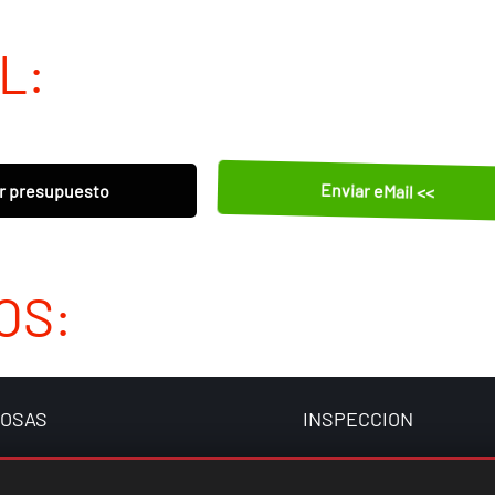
L:
Enviar eMail <<
r presupuesto
OS:
FOSAS
INSPECCION