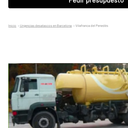
Inicio
Urgencias desatascos en Barcelona
Vilafranca del Penedès