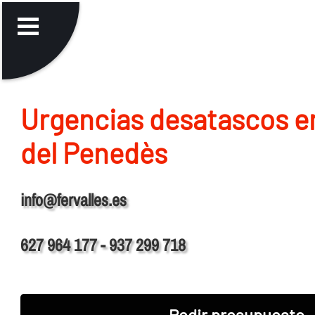
Urgencias desatascos en
del Penedès
info@fervalles.es
627 964 177 - 937 299 718
Pedir presupuesto