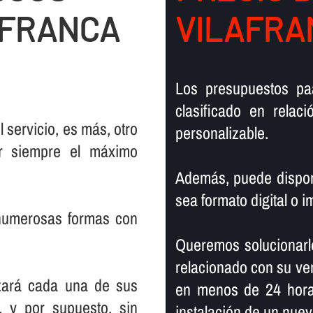
AFRANCA
VILAFRA
Los presupuestos pa
clasificado en relac
 servicio, es más, otro
personalizable.
er siempre el máximo
Además, puede dispone
sea formato digital o i
 numerosas formas con
Queremos solucionarl
relacionado con su ver
zará cada una de sus
en menos de 24 horas
, y por supuesto, sin
instalación de un nuev