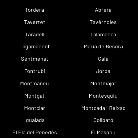
Tordera
Abrera
Tavertet
Tavèrnoles
Taradell
Talamanca
Tagamanent
Maria de Besora
Sentmenat
Gaià
Fontrubí
Jorba
Montmaneu
Montmajor
Montgat
Montesquiu
Montclar
Montcada i Reixac
Igualada
Collbató
El Pla del Penedès
El Masnou