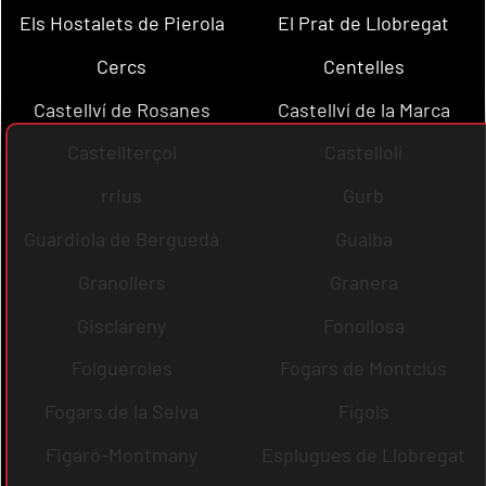
Els Hostalets de Pierola
El Prat de Llobregat
Cercs
Centelles
Castellví de Rosanes
Castellví de la Marca
Castellterçol
Castellolí
rrius
Gurb
Guardiola de Berguedà
Gualba
Granollers
Granera
Gisclareny
Fonollosa
Folgueroles
Fogars de Montclús
Fogars de la Selva
Fígols
Figaró-Montmany
Esplugues de Llobregat