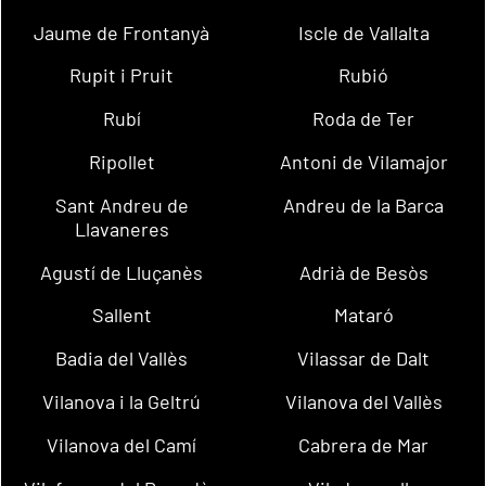
Jaume de Frontanyà
Iscle de Vallalta
Rupit i Pruit
Rubió
Rubí
Roda de Ter
Ripollet
Antoni de Vilamajor
Sant Andreu de
Andreu de la Barca
Llavaneres
Agustí de Lluçanès
Adrià de Besòs
Sallent
Mataró
Badia del Vallès
Vilassar de Dalt
Vilanova i la Geltrú
Vilanova del Vallès
Vilanova del Camí
Cabrera de Mar