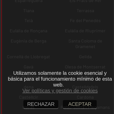
Esparreguera
Els Prats de Rei
Tiana
Terrassa
Teià
Fe del Penedès
Eulàlia de Ronçana
Eulàlia de Riuprimer
Eugènia de Berga
Santa Coloma de
Gramenet
Cornellà de Llobregat
Gelida
Gavà
Olesa de Montserrat
Utilizamos solamente la cookie esencial y
Olesa de Bonesvalls
Olèrdola
básica para el funcionamiento mínimo de esta
web.
dena
Castelldefels
Ver políticas y gestión de cookies
Castellcir
Cardona
RECHAZAR
ACEPTAR
Navas
Palau-solità i Plegamans