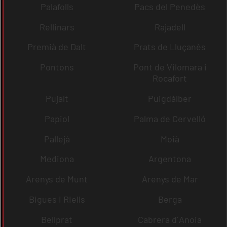
Palafolls
Pacs del Penedès
Rellinars
Rajadell
Premià de Dalt
Prats de Lluçanès
Pontons
Pont de Vilomara i
Rocafort
Pujalt
Puigdàlber
Papiol
Palma de Cervelló
Pallejà
Moià
Mediona
Argentona
Arenys de Munt
Arenys de Mar
Bigues i Riells
Berga
Bellprat
Cabrera d´Anoia