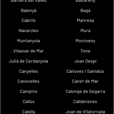
Balenyà
Bagà
Cabrils
Manresa
Navarcles
Mura
Muntanyola
Montseny
Vilassar de Mar
Tona
Julià de Cerdanyola
Joan Despí
Canyelles
Cànoves i Samalús
Canovelles
Canet de Mar
Campins
Calonge de Segarra
Callús
Calldetenes
Calella
Joan de Vilatorrada