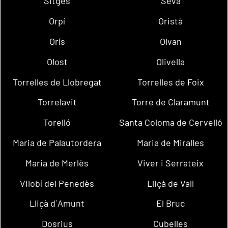
Sitges
Seva
Orpí
Oristà
Orís
Olvan
Olost
Olivella
Torrelles de Llobregat
Torrelles de Foix
Torrelavit
Torre de Claramunt
Torelló
Santa Coloma de Cervelló
Maria de Palautordera
Maria de Miralles
Maria de Merlès
Viver i Serrateix
Vilobí del Penedès
Lliçà de Vall
Lliçà d´Amunt
El Bruc
Dosrius
Cubelles