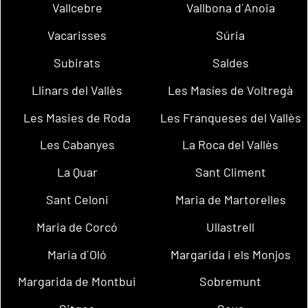
Vallcebre
Vallbona d´Anoia
Vacarisses
Súria
Subirats
Saldes
Llinars del Vallès
Les Masíes de Voltregà
Les Masies de Roda
Les Franqueses del Vallès
Les Cabanyes
La Roca del Vallès
La Quar
Sant Climent
Sant Celoni
Maria de Martorelles
Maria de Corcó
Ullastrell
Maria d´Oló
Margarida i els Monjos
Margarida de Montbui
Sobremunt