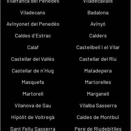
Vilafranca del Penedès
Viladecavalls
Viladecans
Badalona
Avinyonet del Penedès
Avinyó
Caldes d´Estrac
Calders
Calaf
Castellbell i el Vilar
Castellar del Vallès
Castellar del Riu
Castellar de n´Hug
Matadepera
Masquefa
Martorelles
Martorell
Marganell
Vilanova de Sau
Vilalba Sasserra
Hipòlit de Voltregà
Caldes de Montbui
Sant Feliu Sasserra
Pere de Riudebitlles