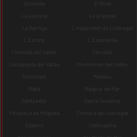
Gironella
El Brull
La Llacuna
La Granada
La Garriga
L´Hospitalet de Llobregat
L´Estany
L´Espunyola
l´Ametlla del Vallès
Cervelló
Cerdanyola del Vallès
Montornès del Vallès
Montmeló
Manlleu
Malla
Malgrat de Mar
Santpedor
Santa Susanna
Perpètua de Mogoda
Corbera de Llobregat
Copons
Collsuspina