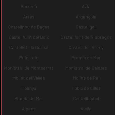
Borredà
Avià
Artés
Argençola
Castellnou de Bages
Castellgalí
Castellfullit del Boix
Castellfollit de Riubregós
Castellet i la Gornal
Castell de l´Areny
Puig-reig
Premià de Mar
Monistrol de Montserrat
Monistrol de Calders
Mollet del Vallès
Molins de Rei
Polinyà
Pobla de Lillet
Pineda de Mar
Castellbisbal
Alpens
Alella