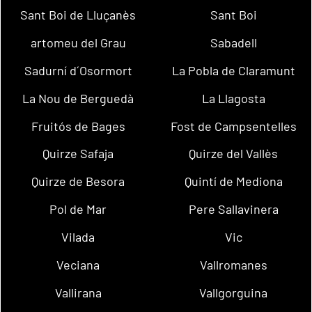
Sant Boi de Lluçanès
Sant Boi
artomeu del Grau
Sabadell
Sadurní d´Osormort
La Pobla de Claramunt
La Nou de Berguedà
La Llagosta
Fruitós de Bages
Fost de Campsentelles
Quirze Safaja
Quirze del Vallès
Quirze de Besora
Quintí de Mediona
Pol de Mar
Pere Sallavinera
Vilada
Vic
Veciana
Vallromanes
Vallirana
Vallgorguina