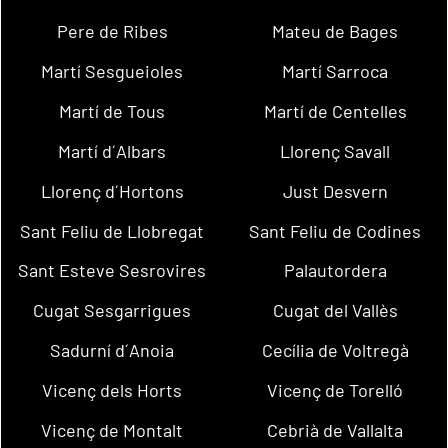
Pere de Ribes
Mateu de Bages
Martí Sesgueioles
Martí Sarroca
Martí de Tous
Martí de Centelles
Martí d´Albars
Llorenç Savall
Llorenç d´Hortons
Just Desvern
Sant Feliu de Llobregat
Sant Feliu de Codines
Sant Esteve Sesrovires
Palautordera
Cugat Sesgarrigues
Cugat del Vallès
Sadurní d´Anoia
Cecília de Voltregà
Vicenç dels Horts
Vicenç de Torelló
Vicenç de Montalt
Cebrià de Vallalta