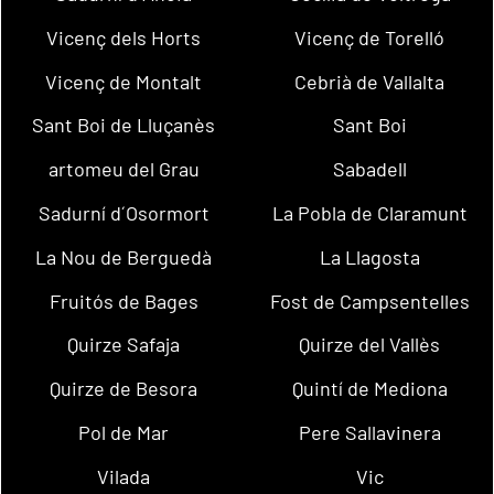
Vicenç dels Horts
Vicenç de Torelló
Vicenç de Montalt
Cebrià de Vallalta
Sant Boi de Lluçanès
Sant Boi
artomeu del Grau
Sabadell
Sadurní d´Osormort
La Pobla de Claramunt
La Nou de Berguedà
La Llagosta
Fruitós de Bages
Fost de Campsentelles
Quirze Safaja
Quirze del Vallès
Quirze de Besora
Quintí de Mediona
Pol de Mar
Pere Sallavinera
Vilada
Vic