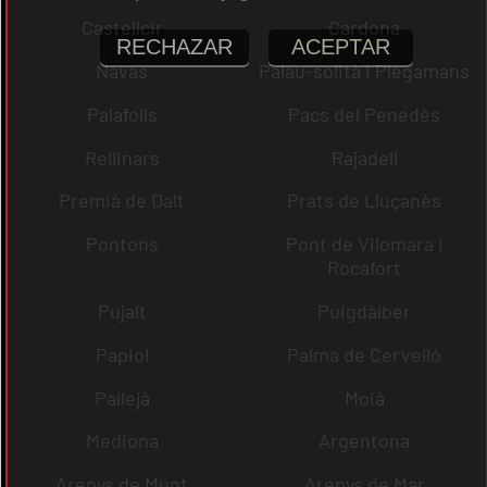
Castellcir
Cardona
RECHAZAR
ACEPTAR
Navas
Palau-solità i Plegamans
Palafolls
Pacs del Penedès
Rellinars
Rajadell
Premià de Dalt
Prats de Lluçanès
Pontons
Pont de Vilomara i
Rocafort
Pujalt
Puigdàlber
Papiol
Palma de Cervelló
Pallejà
Moià
Mediona
Argentona
Arenys de Munt
Arenys de Mar