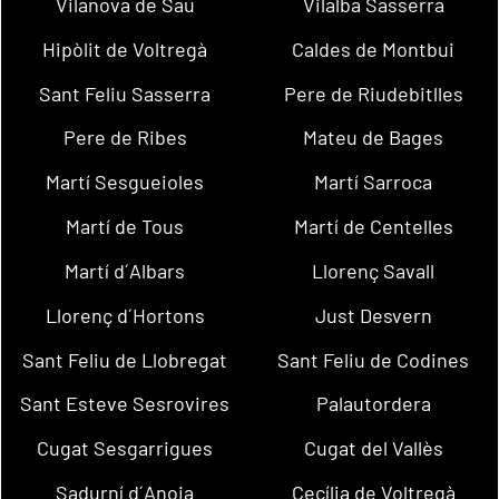
Vilanova de Sau
Vilalba Sasserra
Hipòlit de Voltregà
Caldes de Montbui
Sant Feliu Sasserra
Pere de Riudebitlles
Pere de Ribes
Mateu de Bages
Martí Sesgueioles
Martí Sarroca
Martí de Tous
Martí de Centelles
Martí d´Albars
Llorenç Savall
Llorenç d´Hortons
Just Desvern
Sant Feliu de Llobregat
Sant Feliu de Codines
Sant Esteve Sesrovires
Palautordera
Cugat Sesgarrigues
Cugat del Vallès
Sadurní d´Anoia
Cecília de Voltregà