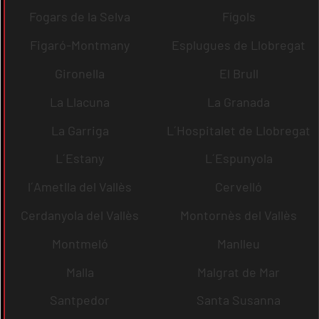
Fogars de la Selva
Fígols
Figaró-Montmany
Esplugues de Llobregat
Gironella
El Brull
La Llacuna
La Granada
La Garriga
L´Hospitalet de Llobregat
L´Estany
L´Espunyola
l´Ametlla del Vallès
Cervelló
Cerdanyola del Vallès
Montornès del Vallès
Montmeló
Manlleu
Malla
Malgrat de Mar
Santpedor
Santa Susanna