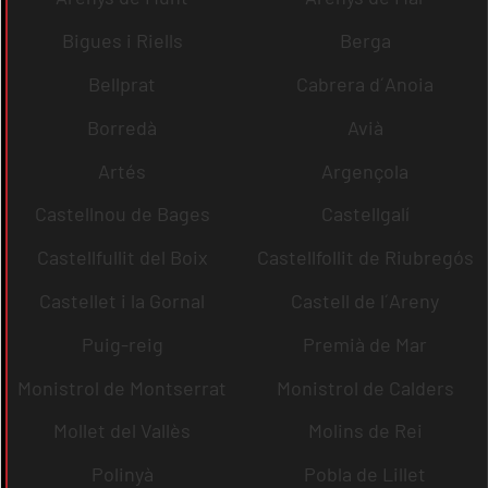
Bigues i Riells
Berga
Bellprat
Cabrera d´Anoia
Borredà
Avià
Artés
Argençola
Castellnou de Bages
Castellgalí
Castellfullit del Boix
Castellfollit de Riubregós
Castellet i la Gornal
Castell de l´Areny
Puig-reig
Premià de Mar
Monistrol de Montserrat
Monistrol de Calders
Mollet del Vallès
Molins de Rei
Polinyà
Pobla de Lillet