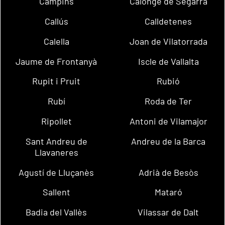
Campins
Calonge de Segarra
Callús
Calldetenes
Calella
Joan de Vilatorrada
Jaume de Frontanyà
Iscle de Vallalta
Rupit i Pruit
Rubió
Rubí
Roda de Ter
Ripollet
Antoni de Vilamajor
Sant Andreu de
Andreu de la Barca
Llavaneres
Agustí de Lluçanès
Adrià de Besòs
Sallent
Mataró
Badia del Vallès
Vilassar de Dalt