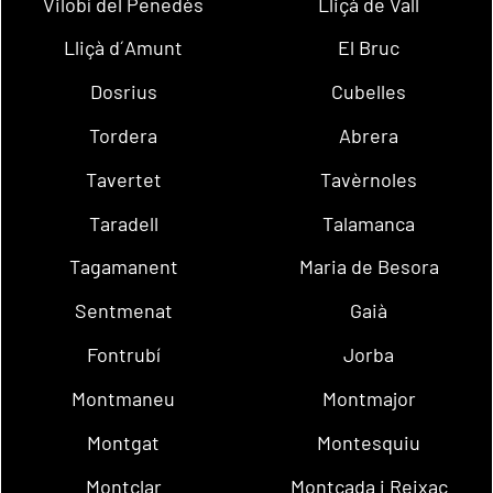
Vilobí del Penedès
Lliçà de Vall
Lliçà d´Amunt
El Bruc
Dosrius
Cubelles
Tordera
Abrera
Tavertet
Tavèrnoles
Taradell
Talamanca
Tagamanent
Maria de Besora
Sentmenat
Gaià
Fontrubí
Jorba
Montmaneu
Montmajor
Montgat
Montesquiu
Montclar
Montcada i Reixac