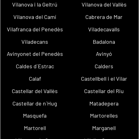
Vilanova i la Geltrú
Vilanova del Vallès
Vilanova del Camí
Cabrera de Mar
Vilafranca del Penedès
Viladecavalls
Viladecans
Badalona
Avinyonet del Penedès
Avinyó
Caldes d´Estrac
Calders
Calaf
Castellbell i el Vilar
Castellar del Vallès
Castellar del Riu
Castellar de n´Hug
Matadepera
Masquefa
Martorelles
Martorell
Marganell