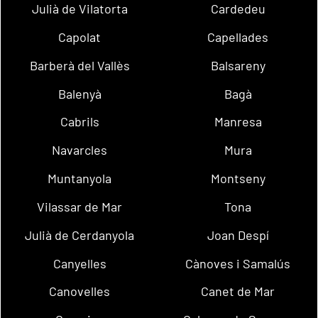
Julià de Vilatorta
Cardedeu
Capolat
Capellades
Barberà del Vallès
Balsareny
Balenyà
Bagà
Cabrils
Manresa
Navarcles
Mura
Muntanyola
Montseny
Vilassar de Mar
Tona
Julià de Cerdanyola
Joan Despí
Canyelles
Cànoves i Samalús
Canovelles
Canet de Mar