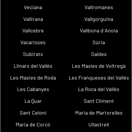
Veciana
Vallromanes
Vallirana
Vallgorguina
Vallcebre
Vallbona d´Anoia
Vacarisses
Súria
Subirats
Saldes
Llinars del Vallès
Les Masíes de Voltregà
Les Masies de Roda
Les Franqueses del Vallès
Les Cabanyes
La Roca del Vallès
La Quar
Sant Climent
Sant Celoni
Maria de Martorelles
Maria de Corcó
Ullastrell