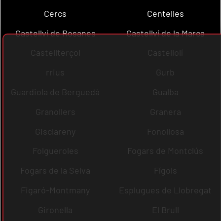
Cercs
Centelles
Castellví de Rosanes
Castellví de la Marca
Castellterçol
Castellolí
rrius
Gurb
Guardiola de Berguedà
Gualba
Granollers
Granera
Gisclareny
Fonollosa
Folgueroles
Fogars de Montclús
Fogars de la Selva
Fígols
Figaró-Montmany
Esplugues de Llobregat
Gironella
El Brull