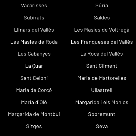
Vacarisses
Súria
Subirats
Saldes
Llinars del Vallès
Les Masíes de Voltregà
Les Masies de Roda
Les Franqueses del Vallès
Les Cabanyes
La Roca del Vallès
La Quar
Sant Climent
Sant Celoni
Maria de Martorelles
Maria de Corcó
Ullastrell
Maria d´Oló
Margarida i els Monjos
Margarida de Montbui
Sobremunt
Sitges
Seva