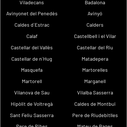
Viladecans
Badalona
Avinyonet del Penedès
Avinyó
Caldes d´Estrac
Calders
Calaf
Castellbell i el Vilar
Castellar del Vallès
Castellar del Riu
Castellar de n´Hug
Matadepera
Masquefa
Martorelles
Martorell
Marganell
Vilanova de Sau
Vilalba Sasserra
Hipòlit de Voltregà
Caldes de Montbui
Sant Feliu Sasserra
Pere de Riudebitlles
Pere de Ribes
Mateu de Bages