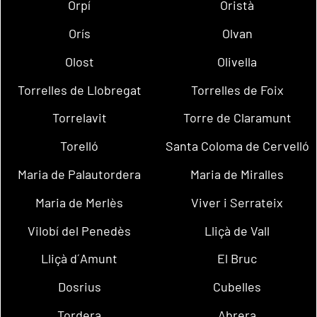
Orpí
Oristà
Orís
Olvan
Olost
Olivella
Torrelles de Llobregat
Torrelles de Foix
Torrelavit
Torre de Claramunt
Torelló
Santa Coloma de Cervelló
Maria de Palautordera
Maria de Miralles
Maria de Merlès
Viver i Serrateix
Vilobí del Penedès
Lliçà de Vall
Lliçà d´Amunt
El Bruc
Dosrius
Cubelles
Tordera
Abrera