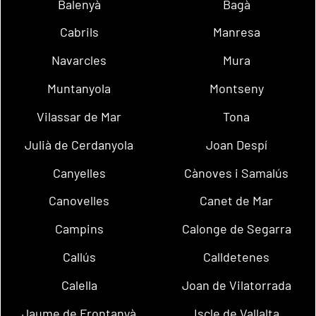
Balenyà
Bagà
Cabrils
Manresa
Navarcles
Mura
Muntanyola
Montseny
Vilassar de Mar
Tona
Julià de Cerdanyola
Joan Despí
Canyelles
Cànoves i Samalús
Canovelles
Canet de Mar
Campins
Calonge de Segarra
Callús
Calldetenes
Calella
Joan de Vilatorrada
Jaume de Frontanyà
Iscle de Vallalta