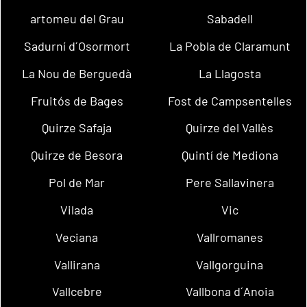
artomeu del Grau
Sabadell
Sadurní d´Osormort
La Pobla de Claramunt
La Nou de Berguedà
La Llagosta
Fruitós de Bages
Fost de Campsentelles
Quirze Safaja
Quirze del Vallès
Quirze de Besora
Quintí de Mediona
Pol de Mar
Pere Sallavinera
Vilada
Vic
Veciana
Vallromanes
Vallirana
Vallgorguina
Vallcebre
Vallbona d´Anoia