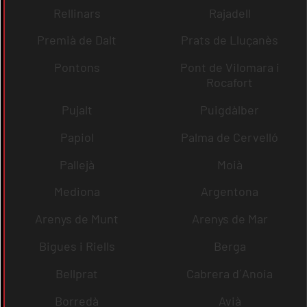
Rellinars
Rajadell
Premià de Dalt
Prats de Lluçanès
Pontons
Pont de Vilomara i
Rocafort
Pujalt
Puigdàlber
Papiol
Palma de Cervelló
Pallejà
Moià
Mediona
Argentona
Arenys de Munt
Arenys de Mar
Bigues i Riells
Berga
Bellprat
Cabrera d´Anoia
Borredà
Avià