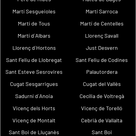
Martí Sesgueioles
Martí Sarroca
Martí de Tous
Martí de Centelles
Martí d´Albars
Llorenç Savall
Llorenç d´Hortons
Just Desvern
Sant Feliu de Llobregat
Sant Feliu de Codines
Sant Esteve Sesrovires
Palautordera
Cugat Sesgarrigues
Cugat del Vallès
Sadurní d´Anoia
Cecília de Voltregà
Vicenç dels Horts
Vicenç de Torelló
Vicenç de Montalt
Cebrià de Vallalta
Sant Boi de Lluçanès
Sant Boi