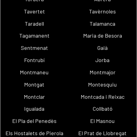
Tavertet
Tavèrnoles
Taradell
Talamanca
Tagamanent
Maria de Besora
Sentmenat
Gaià
Fontrubí
Jorba
Montmaneu
Montmajor
Montgat
Montesquiu
Montclar
Montcada i Reixac
Igualada
Collbató
El Pla del Penedès
El Masnou
Els Hostalets de Pierola
El Prat de Llobregat