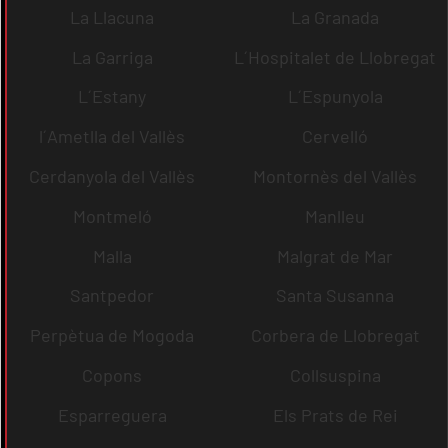
La Llacuna
La Granada
La Garriga
L´Hospitalet de Llobregat
L´Estany
L´Espunyola
l´Ametlla del Vallès
Cervelló
Cerdanyola del Vallès
Montornès del Vallès
Montmeló
Manlleu
Malla
Malgrat de Mar
Santpedor
Santa Susanna
Perpètua de Mogoda
Corbera de Llobregat
Copons
Collsuspina
Esparreguera
Els Prats de Rei