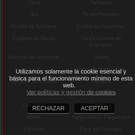
Tiana
Terrassa
Teià
Fe del Penedès
Eulàlia de Ronçana
Eulàlia de Riuprimer
Eugènia de Berga
Santa Coloma de
Gramenet
Cornellà de Llobregat
Gelida
Gavà
Olesa de Montserrat
Utilizamos solamente la cookie esencial y
básica para el funcionamiento mínimo de esta
Olesa de Bonesvalls
Olèrdola
web.
Ver políticas y gestión de cookies
dena
Castelldefels
Castellcir
Cardona
RECHAZAR
ACEPTAR
Navas
Palau-solità i Plegamans
Palafolls
Pacs del Penedès