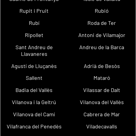
Rupit i Pruit
Rubió
Rubí
Roda de Ter
Ripollet
Antoni de Vilamajor
Sant Andreu de
Andreu de la Barca
Llavaneres
Agustí de Lluçanès
Adrià de Besòs
Sallent
Mataró
Badia del Vallès
Vilassar de Dalt
Vilanova i la Geltrú
Vilanova del Vallès
Vilanova del Camí
Cabrera de Mar
Vilafranca del Penedès
Viladecavalls