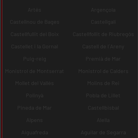
Artés
Argençola
Castellnou de Bages
Castellgalí
Castellfullit del Boix
Castellfollit de Riubregós
Castellet i la Gornal
Castell de l´Areny
Puig-reig
Premià de Mar
Monistrol de Montserrat
Monistrol de Calders
Mollet del Vallès
Molins de Rei
Polinyà
Pobla de Lillet
Pineda de Mar
Castellbisbal
Alpens
Alella
Aiguafreda
Aguilar de Segarra