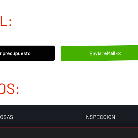
L:
Enviar eMail <<
r presupuesto
OS:
FOSAS
INSPECCION