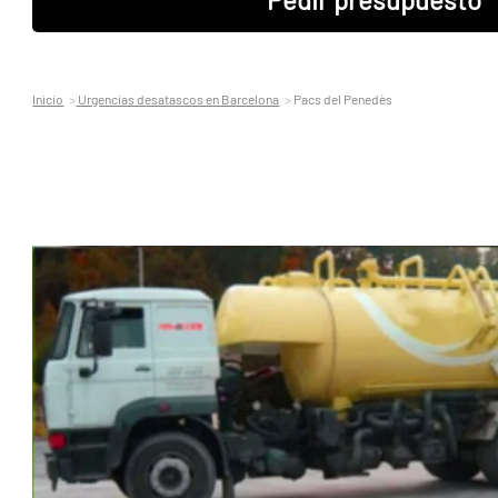
Inicio
Urgencias desatascos en Barcelona
Pacs del Penedès