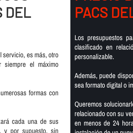
 DEL
PACS DE
Los presupuestos pa
clasificado en relac
 servicio, es más, otro
personalizable.
er siempre el máximo
Además, puede dispone
sea formato digital o i
 numerosas formas con
Queremos solucionarl
relacionado con su ver
zará cada una de sus
en menos de 24 horas
, y por supuesto, sin
instalación de un nuev