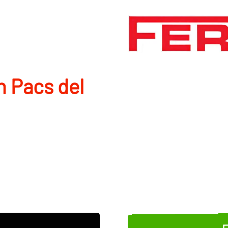
n Pacs del
E