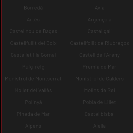
Borredà
Avià
Artés
Argençola
Castellnou de Bages
Castellgalí
Castellfullit del Boix
Castellfollit de Riubregós
Castellet i la Gornal
Castell de l´Areny
Puig-reig
Premià de Mar
Monistrol de Montserrat
Monistrol de Calders
Mollet del Vallès
Molins de Rei
Polinyà
Pobla de Lillet
Pineda de Mar
Castellbisbal
Alpens
Alella