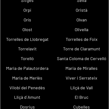
Sitges
Seva
Orpí
Oristà
Orís
Olvan
Olost
Olivella
Torrelles de Llobregat
Torrelles de Foix
Torrelavit
Torre de Claramunt
Torelló
Santa Coloma de Cervelló
Maria de Palautordera
Maria de Miralles
Maria de Merlès
Viver i Serrateix
Vilobí del Penedès
Lliçà de Vall
Lliçà d´Amunt
El Bruc
Dosrius
Cubelles