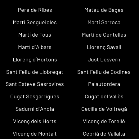
Pere de Ribes
Mateu de Bages
Martí Sesgueioles
Martí Sarroca
Martí de Tous
Martí de Centelles
Martí d´Albars
Llorenç Savall
Llorenç d´Hortons
Just Desvern
Sant Feliu de Llobregat
Sant Feliu de Codines
Sant Esteve Sesrovires
Palautordera
Cugat Sesgarrigues
Cugat del Vallès
Sadurní d´Anoia
Cecília de Voltregà
Vicenç dels Horts
Vicenç de Torelló
Vicenç de Montalt
Cebrià de Vallalta