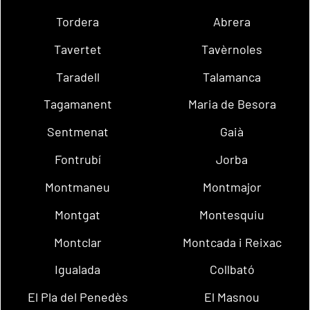
Tordera
Abrera
Tavertet
Tavèrnoles
Taradell
Talamanca
Tagamanent
Maria de Besora
Sentmenat
Gaià
Fontrubí
Jorba
Montmaneu
Montmajor
Montgat
Montesquiu
Montclar
Montcada i Reixac
Igualada
Collbató
El Pla del Penedès
El Masnou