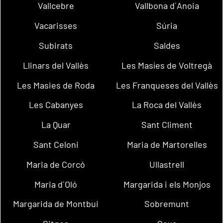
Vallcebre
Vallbona d´Anoia
Vacarisses
Súria
Subirats
Saldes
Llinars del Vallès
Les Masíes de Voltregà
Les Masies de Roda
Les Franqueses del Vallès
Les Cabanyes
La Roca del Vallès
La Quar
Sant Climent
Sant Celoni
Maria de Martorelles
Maria de Corcó
Ullastrell
Maria d´Oló
Margarida i els Monjos
Margarida de Montbui
Sobremunt