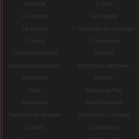
Gironella
El Brull
La Llacuna
La Granada
La Garriga
L´Hospitalet de Llobregat
L´Estany
L´Espunyola
l´Ametlla del Vallès
Cervelló
Cerdanyola del Vallès
Montornès del Vallès
Montmeló
Manlleu
Malla
Malgrat de Mar
Santpedor
Santa Susanna
Perpètua de Mogoda
Corbera de Llobregat
Copons
Collsuspina