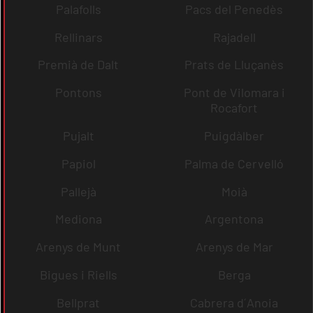
Palafolls
Pacs del Penedès
Rellinars
Rajadell
Premià de Dalt
Prats de Lluçanès
Pontons
Pont de Vilomara i
Rocafort
Pujalt
Puigdàlber
Papiol
Palma de Cervelló
Pallejà
Moià
Mediona
Argentona
Arenys de Munt
Arenys de Mar
Bigues i Riells
Berga
Bellprat
Cabrera d´Anoia