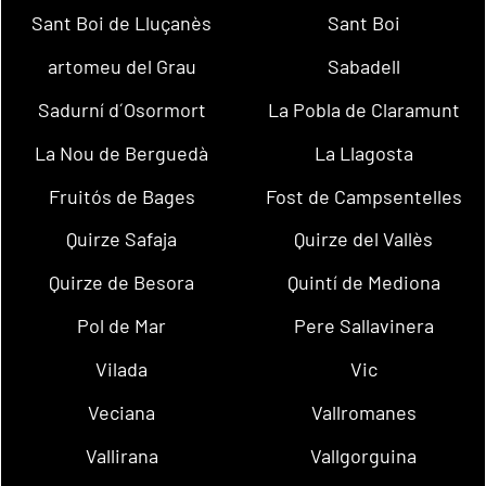
Sant Boi de Lluçanès
Sant Boi
artomeu del Grau
Sabadell
Sadurní d´Osormort
La Pobla de Claramunt
La Nou de Berguedà
La Llagosta
Fruitós de Bages
Fost de Campsentelles
Quirze Safaja
Quirze del Vallès
Quirze de Besora
Quintí de Mediona
Pol de Mar
Pere Sallavinera
Vilada
Vic
Veciana
Vallromanes
Vallirana
Vallgorguina