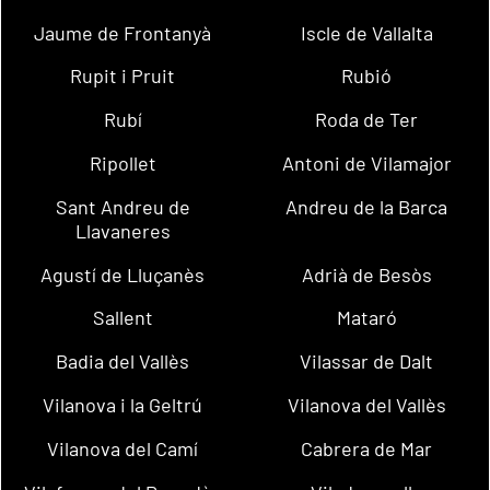
Jaume de Frontanyà
Iscle de Vallalta
Rupit i Pruit
Rubió
Rubí
Roda de Ter
Ripollet
Antoni de Vilamajor
Sant Andreu de
Andreu de la Barca
Llavaneres
Agustí de Lluçanès
Adrià de Besòs
Sallent
Mataró
Badia del Vallès
Vilassar de Dalt
Vilanova i la Geltrú
Vilanova del Vallès
Vilanova del Camí
Cabrera de Mar