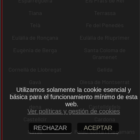
Esparreguera
Els Prats de Rei
Tiana
Terrassa
Teià
Fe del Penedès
Eulàlia de Ronçana
Eulàlia de Riuprimer
Eugènia de Berga
Santa Coloma de
Gramenet
Cornellà de Llobregat
Gelida
Gavà
Olesa de Montserrat
Utilizamos solamente la cookie esencial y
Olesa de Bonesvalls
Olèrdola
básica para el funcionamiento mínimo de esta
web.
dena
Castelldefels
Ver políticas y gestión de cookies
Castellcir
Cardona
RECHAZAR
ACEPTAR
Navas
Palau-solità i Plegamans