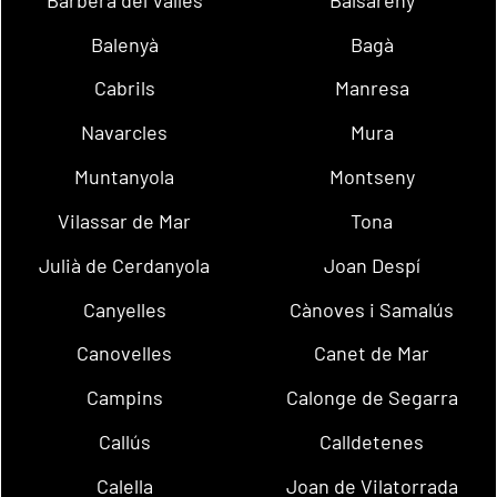
Balenyà
Bagà
Cabrils
Manresa
Navarcles
Mura
Muntanyola
Montseny
Vilassar de Mar
Tona
Julià de Cerdanyola
Joan Despí
Canyelles
Cànoves i Samalús
Canovelles
Canet de Mar
Campins
Calonge de Segarra
Callús
Calldetenes
Calella
Joan de Vilatorrada