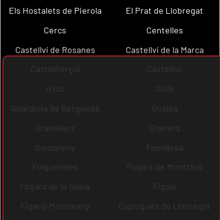
Els Hostalets de Pierola
El Prat de Llobregat
Cercs
Centelles
Castellví de Rosanes
Castellví de la Marca
Castellterçol
Castellolí
rrius
Gurb
Guardiola de Berguedà
Gualba
Granollers
Granera
Gisclareny
Fonollosa
Folgueroles
Fogars de Montclús
Fogars de la Selva
Fígols
Figaró-Montmany
Esplugues de Llobregat