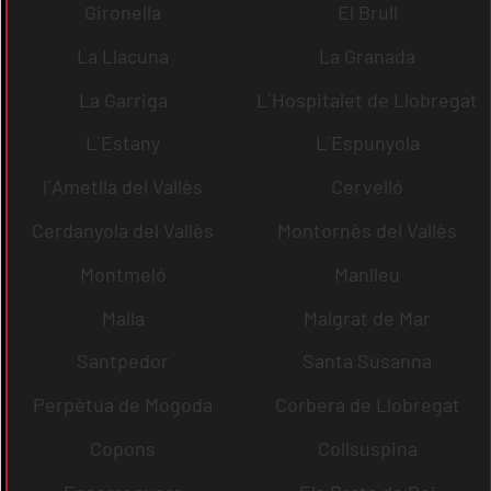
Gironella
El Brull
La Llacuna
La Granada
La Garriga
L´Hospitalet de Llobregat
L´Estany
L´Espunyola
l´Ametlla del Vallès
Cervelló
Cerdanyola del Vallès
Montornès del Vallès
Montmeló
Manlleu
Malla
Malgrat de Mar
Santpedor
Santa Susanna
Perpètua de Mogoda
Corbera de Llobregat
Copons
Collsuspina