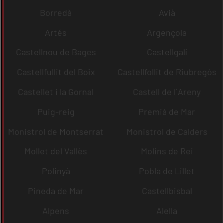
Borredà
Avià
Artés
Argençola
Castellnou de Bages
Castellgalí
Castellfullit del Boix
Castellfollit de Riubregós
Castellet i la Gornal
Castell de l´Areny
Puig-reig
Premià de Mar
Monistrol de Montserrat
Monistrol de Calders
Mollet del Vallès
Molins de Rei
Polinyà
Pobla de Lillet
Pineda de Mar
Castellbisbal
Alpens
Alella