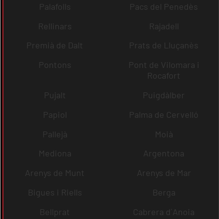
Palafolls
Pacs del Penedès
Rellinars
Rajadell
Premià de Dalt
Prats de Lluçanès
Pontons
Pont de Vilomara i
Rocafort
Pujalt
Puigdàlber
Papiol
Palma de Cervelló
Pallejà
Moià
Mediona
Argentona
Arenys de Munt
Arenys de Mar
Bigues i Riells
Berga
Bellprat
Cabrera d´Anoia