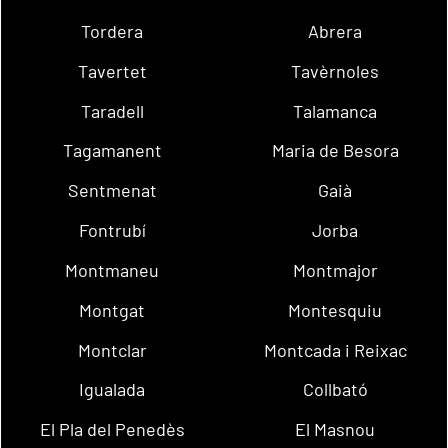
Tordera
Abrera
Tavertet
Tavèrnoles
Taradell
Talamanca
Tagamanent
Maria de Besora
Sentmenat
Gaià
Fontrubí
Jorba
Montmaneu
Montmajor
Montgat
Montesquiu
Montclar
Montcada i Reixac
Igualada
Collbató
El Pla del Penedès
El Masnou