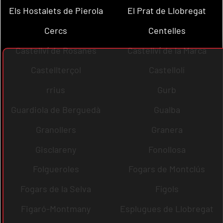
Els Hostalets de Pierola
El Prat de Llobregat
Cercs
Centelles
Castellví de Rosanes
Castellví de la Marca
Castellterçol
Castellolí
rrius
Gurb
Guardiola de Berguedà
Gualba
Granollers
Granera
Gisclareny
Fonollosa
Folgueroles
Fogars de Montclús
Fogars de la Selva
Fígols
Figaró-Montmany
Esplugues de Llobregat