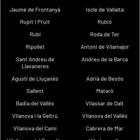
Jaume de Frontanyà
Iscle de Vallalta
Rupit i Pruit
Rubió
Rubí
Roda de Ter
Ripollet
Antoni de Vilamajor
Sant Andreu de
Andreu de la Barca
Llavaneres
Agustí de Lluçanès
Adrià de Besòs
Sallent
Mataró
Badia del Vallès
Vilassar de Dalt
Vilanova i la Geltrú
Vilanova del Vallès
Vilanova del Camí
Cabrera de Mar