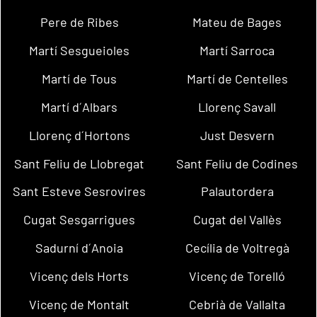
Pere de Ribes
Mateu de Bages
Martí Sesgueioles
Martí Sarroca
Martí de Tous
Martí de Centelles
Martí d´Albars
Llorenç Savall
Llorenç d´Hortons
Just Desvern
Sant Feliu de Llobregat
Sant Feliu de Codines
Sant Esteve Sesrovires
Palautordera
Cugat Sesgarrigues
Cugat del Vallès
Sadurní d´Anoia
Cecília de Voltregà
Vicenç dels Horts
Vicenç de Torelló
Vicenç de Montalt
Cebrià de Vallalta