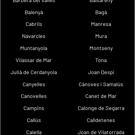
Balenyà
Bagà
Cabrils
Manresa
Navarcles
Mura
Muntanyola
Montseny
Vilassar de Mar
Tona
Julià de Cerdanyola
Joan Despí
Canyelles
Cànoves i Samalús
Canovelles
Canet de Mar
Campins
Calonge de Segarra
Callús
Calldetenes
Calella
Joan de Vilatorrada