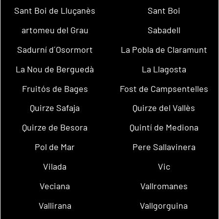
Sant Boi de Lluçanès
Sant Boi
artomeu del Grau
Sabadell
Sadurní d´Osormort
La Pobla de Claramunt
La Nou de Berguedà
La Llagosta
Fruitós de Bages
Fost de Campsentelles
Quirze Safaja
Quirze del Vallès
Quirze de Besora
Quintí de Mediona
Pol de Mar
Pere Sallavinera
Vilada
Vic
Veciana
Vallromanes
Vallirana
Vallgorguina