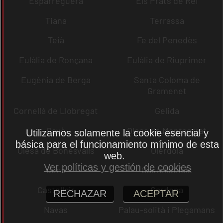
Esparreguera
Els Prats de Rei
Tiana
Terrassa
Teià
Fe del Penedès
Eulàlia de Ronçana
Eulàlia de Riuprimer
Eugènia de Berga
Santa Coloma de
Gramenet
Cornellà de Llobregat
Gelida
Gavà
Olesa de Montserrat
Utilizamos solamente la cookie esencial y
básica para el funcionamiento mínimo de esta
Olesa de Bonesvalls
Olèrdola
web.
Ver políticas y gestión de cookies
dena
Castelldefels
Castellcir
Cardona
RECHAZAR
ACEPTAR
Navas
Palau-solità i Plegamans