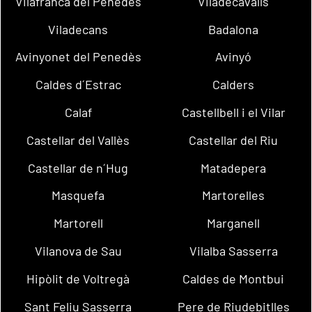
Vilafranca del Penedès
Viladecavalls
Viladecans
Badalona
Avinyonet del Penedès
Avinyó
Caldes d´Estrac
Calders
Calaf
Castellbell i el Vilar
Castellar del Vallès
Castellar del Riu
Castellar de n´Hug
Matadepera
Masquefa
Martorelles
Martorell
Marganell
Vilanova de Sau
Vilalba Sasserra
Hipòlit de Voltregà
Caldes de Montbui
Sant Feliu Sasserra
Pere de Riudebitlles