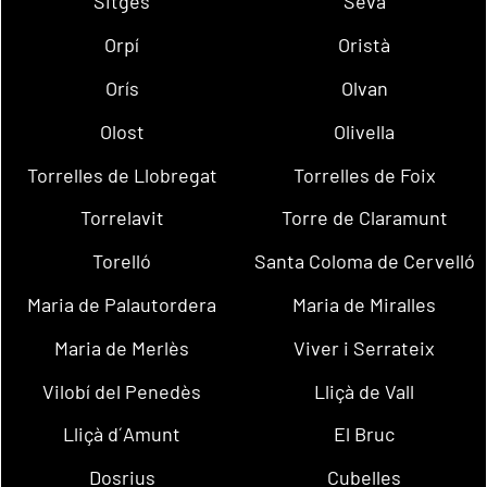
Sitges
Seva
Orpí
Oristà
Orís
Olvan
Olost
Olivella
Torrelles de Llobregat
Torrelles de Foix
Torrelavit
Torre de Claramunt
Torelló
Santa Coloma de Cervelló
Maria de Palautordera
Maria de Miralles
Maria de Merlès
Viver i Serrateix
Vilobí del Penedès
Lliçà de Vall
Lliçà d´Amunt
El Bruc
Dosrius
Cubelles