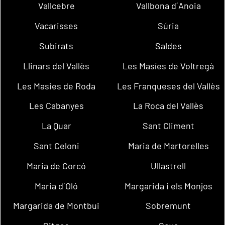
Vallcebre
Vallbona d´Anoia
Vacarisses
Súria
Subirats
Saldes
Llinars del Vallès
Les Masíes de Voltregà
Les Masies de Roda
Les Franqueses del Vallès
Les Cabanyes
La Roca del Vallès
La Quar
Sant Climent
Sant Celoni
Maria de Martorelles
Maria de Corcó
Ullastrell
Maria d´Oló
Margarida i els Monjos
Margarida de Montbui
Sobremunt