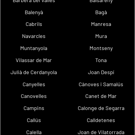
Balenyà
Bagà
Cabrils
Manresa
Navarcles
Mura
Muntanyola
Montseny
Vilassar de Mar
Tona
Julià de Cerdanyola
Joan Despí
Canyelles
Cànoves i Samalús
Canovelles
Canet de Mar
Campins
Calonge de Segarra
Callús
Calldetenes
Calella
Joan de Vilatorrada