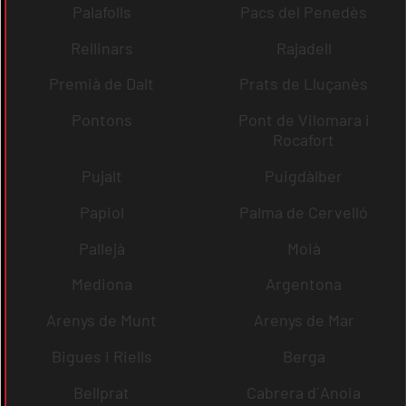
Palafolls
Pacs del Penedès
Rellinars
Rajadell
Premià de Dalt
Prats de Lluçanès
Pontons
Pont de Vilomara i
Rocafort
Pujalt
Puigdàlber
Papiol
Palma de Cervelló
Pallejà
Moià
Mediona
Argentona
Arenys de Munt
Arenys de Mar
Bigues i Riells
Berga
Bellprat
Cabrera d´Anoia