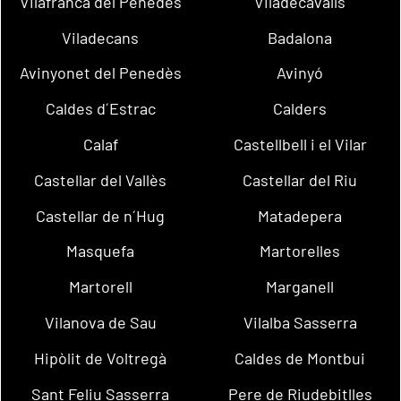
Vilafranca del Penedès
Viladecavalls
Viladecans
Badalona
Avinyonet del Penedès
Avinyó
Caldes d´Estrac
Calders
Calaf
Castellbell i el Vilar
Castellar del Vallès
Castellar del Riu
Castellar de n´Hug
Matadepera
Masquefa
Martorelles
Martorell
Marganell
Vilanova de Sau
Vilalba Sasserra
Hipòlit de Voltregà
Caldes de Montbui
Sant Feliu Sasserra
Pere de Riudebitlles