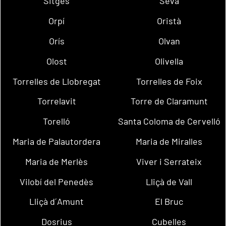
Sitges
Seva
Orpí
Oristà
Orís
Olvan
Olost
Olivella
Torrelles de Llobregat
Torrelles de Foix
Torrelavit
Torre de Claramunt
Torelló
Santa Coloma de Cervelló
Maria de Palautordera
Maria de Miralles
Maria de Merlès
Viver i Serrateix
Vilobí del Penedès
Lliçà de Vall
Lliçà d´Amunt
El Bruc
Dosrius
Cubelles