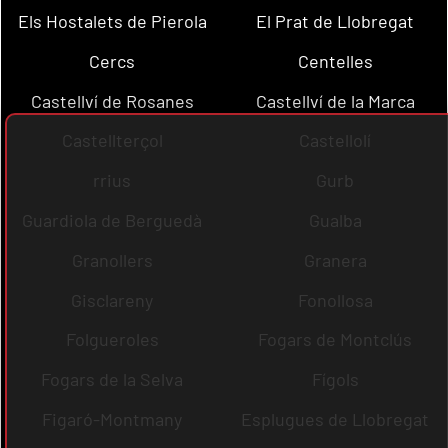
Els Hostalets de Pierola
El Prat de Llobregat
Cercs
Centelles
Castellví de Rosanes
Castellví de la Marca
Castellterçol
Castellolí
rrius
Gurb
Guardiola de Berguedà
Gualba
Granollers
Granera
Gisclareny
Fonollosa
Folgueroles
Fogars de Montclús
Fogars de la Selva
Fígols
Figaró-Montmany
Esplugues de Llobregat