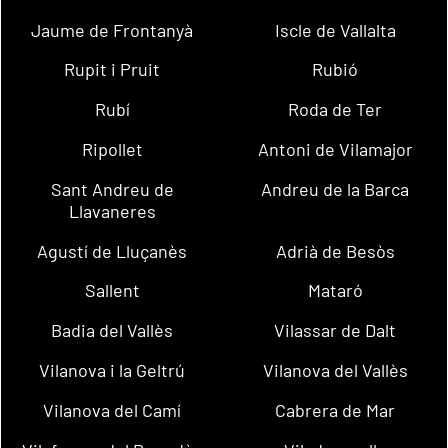
Jaume de Frontanyà
Iscle de Vallalta
Rupit i Pruit
Rubió
Rubí
Roda de Ter
Ripollet
Antoni de Vilamajor
Sant Andreu de
Andreu de la Barca
Llavaneres
Agustí de Lluçanès
Adrià de Besòs
Sallent
Mataró
Badia del Vallès
Vilassar de Dalt
Vilanova i la Geltrú
Vilanova del Vallès
Vilanova del Camí
Cabrera de Mar