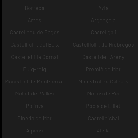
Borredà
Avià
Artés
Argençola
Castellnou de Bages
Castellgalí
Castellfullit del Boix
Castellfollit de Riubregós
Castellet i la Gornal
Castell de l´Areny
Puig-reig
Premià de Mar
Monistrol de Montserrat
Monistrol de Calders
Mollet del Vallès
Molins de Rei
Polinyà
Pobla de Lillet
Pineda de Mar
Castellbisbal
Alpens
Alella