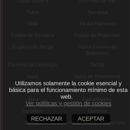
Esparreguera
Els Prats de Rei
Tiana
Terrassa
Teià
Fe del Penedès
Eulàlia de Ronçana
Eulàlia de Riuprimer
Eugènia de Berga
Santa Coloma de
Gramenet
Cornellà de Llobregat
Gelida
Gavà
Olesa de Montserrat
Utilizamos solamente la cookie esencial y
Olesa de Bonesvalls
Olèrdola
básica para el funcionamiento mínimo de esta
web.
dena
Castelldefels
Ver políticas y gestión de cookies
Castellcir
Cardona
RECHAZAR
ACEPTAR
Navas
Palau-solità i Plegamans