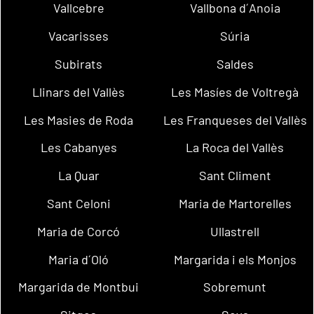
Vallcebre
Vallbona d´Anoia
Vacarisses
Súria
Subirats
Saldes
Llinars del Vallès
Les Masíes de Voltregà
Les Masies de Roda
Les Franqueses del Vallès
Les Cabanyes
La Roca del Vallès
La Quar
Sant Climent
Sant Celoni
Maria de Martorelles
Maria de Corcó
Ullastrell
Maria d´Oló
Margarida i els Monjos
Margarida de Montbui
Sobremunt