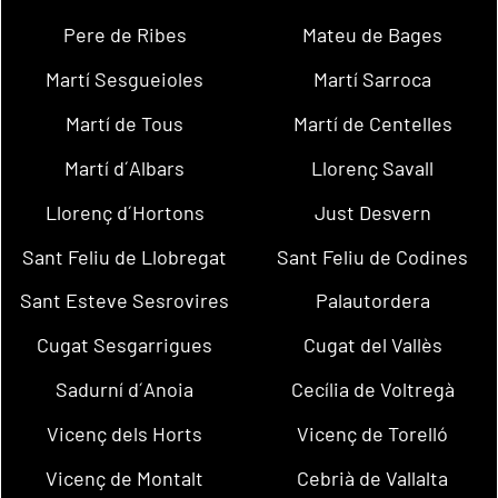
Pere de Ribes
Mateu de Bages
Martí Sesgueioles
Martí Sarroca
Martí de Tous
Martí de Centelles
Martí d´Albars
Llorenç Savall
Llorenç d´Hortons
Just Desvern
Sant Feliu de Llobregat
Sant Feliu de Codines
Sant Esteve Sesrovires
Palautordera
Cugat Sesgarrigues
Cugat del Vallès
Sadurní d´Anoia
Cecília de Voltregà
Vicenç dels Horts
Vicenç de Torelló
Vicenç de Montalt
Cebrià de Vallalta