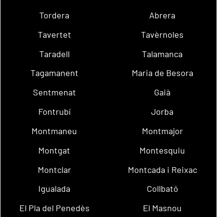
Tordera
Abrera
Tavertet
Tavèrnoles
Taradell
Talamanca
Tagamanent
Maria de Besora
Sentmenat
Gaià
Fontrubí
Jorba
Montmaneu
Montmajor
Montgat
Montesquiu
Montclar
Montcada i Reixac
Igualada
Collbató
El Pla del Penedès
El Masnou