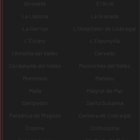
Gironella
El Brull
La Llacuna
La Granada
La Garriga
L´Hospitalet de Llobregat
L´Estany
L´Espunyola
l´Ametlla del Vallès
Cervelló
Cerdanyola del Vallès
Montornès del Vallès
Montmeló
Manlleu
Malla
Malgrat de Mar
Santpedor
Santa Susanna
Perpètua de Mogoda
Corbera de Llobregat
Copons
Collsuspina