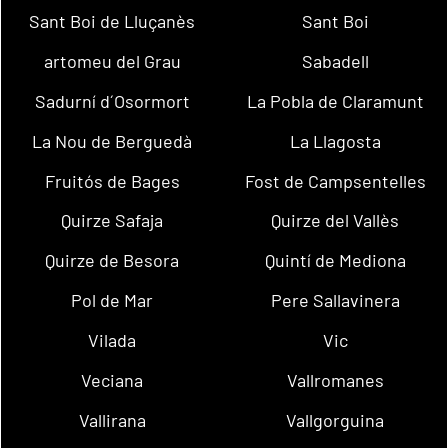
Sant Boi de Lluçanès
Sant Boi
artomeu del Grau
Sabadell
Sadurní d´Osormort
La Pobla de Claramunt
La Nou de Berguedà
La Llagosta
Fruitós de Bages
Fost de Campsentelles
Quirze Safaja
Quirze del Vallès
Quirze de Besora
Quintí de Mediona
Pol de Mar
Pere Sallavinera
Vilada
Vic
Veciana
Vallromanes
Vallirana
Vallgorguina