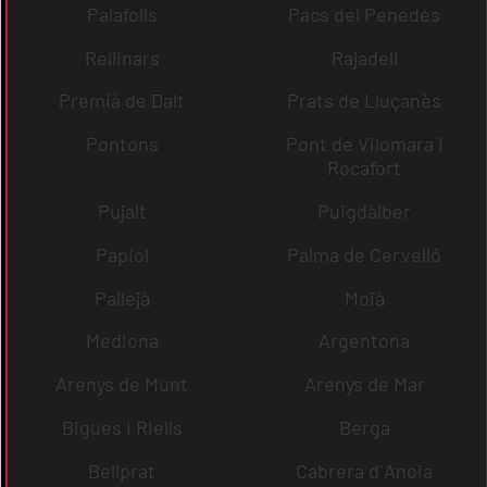
Palafolls
Pacs del Penedès
Rellinars
Rajadell
Premià de Dalt
Prats de Lluçanès
Pontons
Pont de Vilomara i
Rocafort
Pujalt
Puigdàlber
Papiol
Palma de Cervelló
Pallejà
Moià
Mediona
Argentona
Arenys de Munt
Arenys de Mar
Bigues i Riells
Berga
Bellprat
Cabrera d´Anoia