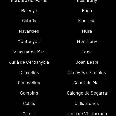
Balenyà
Bagà
Cabrils
Manresa
Navarcles
Mura
Muntanyola
Montseny
Vilassar de Mar
Tona
Julià de Cerdanyola
Joan Despí
Canyelles
Cànoves i Samalús
Canovelles
Canet de Mar
Campins
Calonge de Segarra
Callús
Calldetenes
Calella
Joan de Vilatorrada