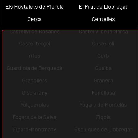
Els Hostalets de Pierola
El Prat de Llobregat
Cercs
Centelles
Castellví de Rosanes
Castellví de la Marca
Castellterçol
Castellolí
rrius
Gurb
Guardiola de Berguedà
Gualba
Granollers
Granera
Gisclareny
Fonollosa
Folgueroles
Fogars de Montclús
Fogars de la Selva
Fígols
Figaró-Montmany
Esplugues de Llobregat