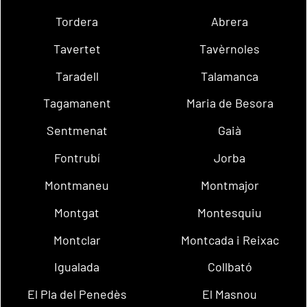
Tordera
Abrera
Tavertet
Tavèrnoles
Taradell
Talamanca
Tagamanent
Maria de Besora
Sentmenat
Gaià
Fontrubí
Jorba
Montmaneu
Montmajor
Montgat
Montesquiu
Montclar
Montcada i Reixac
Igualada
Collbató
El Pla del Penedès
El Masnou