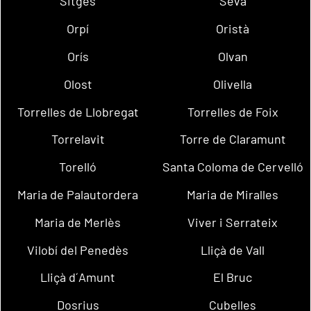
Sitges
Seva
Orpí
Oristà
Orís
Olvan
Olost
Olivella
Torrelles de Llobregat
Torrelles de Foix
Torrelavit
Torre de Claramunt
Torelló
Santa Coloma de Cervelló
Maria de Palautordera
Maria de Miralles
Maria de Merlès
Viver i Serrateix
Vilobí del Penedès
Lliçà de Vall
Lliçà d´Amunt
El Bruc
Dosrius
Cubelles