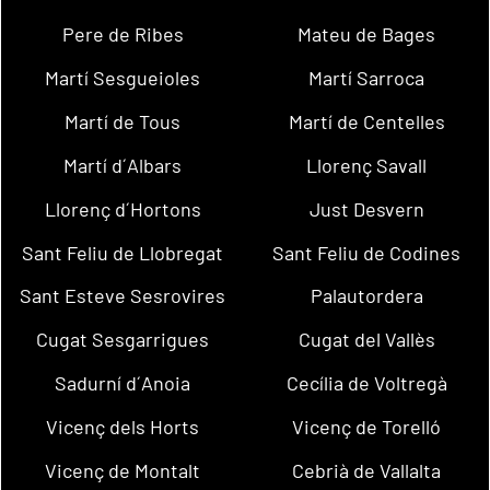
Pere de Ribes
Mateu de Bages
Martí Sesgueioles
Martí Sarroca
Martí de Tous
Martí de Centelles
Martí d´Albars
Llorenç Savall
Llorenç d´Hortons
Just Desvern
Sant Feliu de Llobregat
Sant Feliu de Codines
Sant Esteve Sesrovires
Palautordera
Cugat Sesgarrigues
Cugat del Vallès
Sadurní d´Anoia
Cecília de Voltregà
Vicenç dels Horts
Vicenç de Torelló
Vicenç de Montalt
Cebrià de Vallalta