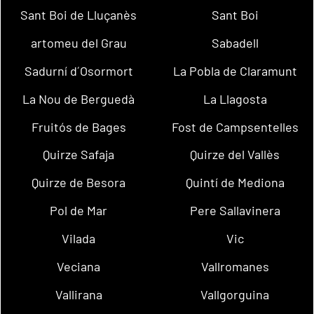
Sant Boi de Lluçanès
Sant Boi
artomeu del Grau
Sabadell
Sadurní d´Osormort
La Pobla de Claramunt
La Nou de Berguedà
La Llagosta
Fruitós de Bages
Fost de Campsentelles
Quirze Safaja
Quirze del Vallès
Quirze de Besora
Quintí de Mediona
Pol de Mar
Pere Sallavinera
Vilada
Vic
Veciana
Vallromanes
Vallirana
Vallgorguina