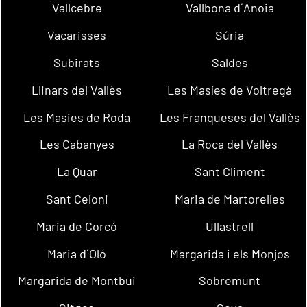
Vallcebre
Vallbona d´Anoia
Vacarisses
Súria
Subirats
Saldes
Llinars del Vallès
Les Masíes de Voltregà
Les Masies de Roda
Les Franqueses del Vallès
Les Cabanyes
La Roca del Vallès
La Quar
Sant Climent
Sant Celoni
Maria de Martorelles
Maria de Corcó
Ullastrell
Maria d´Oló
Margarida i els Monjos
Margarida de Montbui
Sobremunt