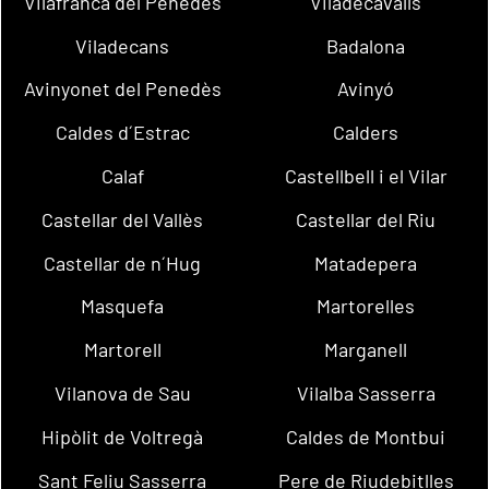
Vilafranca del Penedès
Viladecavalls
Viladecans
Badalona
Avinyonet del Penedès
Avinyó
Caldes d´Estrac
Calders
Calaf
Castellbell i el Vilar
Castellar del Vallès
Castellar del Riu
Castellar de n´Hug
Matadepera
Masquefa
Martorelles
Martorell
Marganell
Vilanova de Sau
Vilalba Sasserra
Hipòlit de Voltregà
Caldes de Montbui
Sant Feliu Sasserra
Pere de Riudebitlles