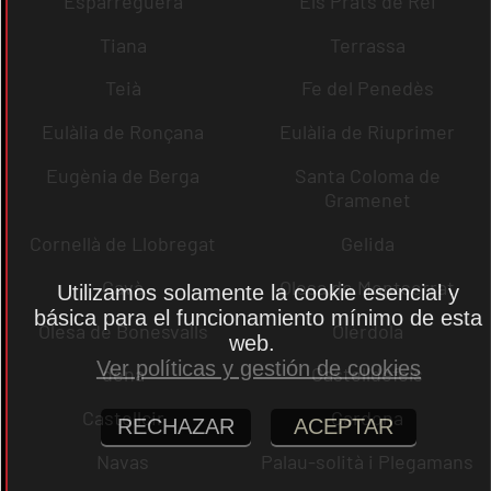
Esparreguera
Els Prats de Rei
Tiana
Terrassa
Teià
Fe del Penedès
Eulàlia de Ronçana
Eulàlia de Riuprimer
Eugènia de Berga
Santa Coloma de
Gramenet
Cornellà de Llobregat
Gelida
Gavà
Olesa de Montserrat
Utilizamos solamente la cookie esencial y
básica para el funcionamiento mínimo de esta
Olesa de Bonesvalls
Olèrdola
web.
Ver políticas y gestión de cookies
dena
Castelldefels
Castellcir
Cardona
RECHAZAR
ACEPTAR
Navas
Palau-solità i Plegamans