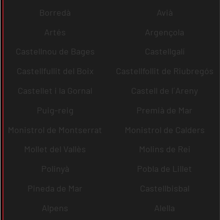
Borredà
Avià
Artés
Argençola
Castellnou de Bages
Castellgalí
Castellfullit del Boix
Castellfollit de Riubregós
Castellet i la Gornal
Castell de l´Areny
Puig-reig
Premià de Mar
Monistrol de Montserrat
Monistrol de Calders
Mollet del Vallès
Molins de Rei
Polinyà
Pobla de Lillet
Pineda de Mar
Castellbisbal
Alpens
Alella