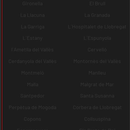
Gironella
El Brull
La Llacuna
La Granada
La Garriga
L´Hospitalet de Llobregat
L´Estany
L´Espunyola
l´Ametlla del Vallès
Cervelló
Cerdanyola del Vallès
Montornès del Vallès
Montmeló
Manlleu
Malla
Malgrat de Mar
Santpedor
Santa Susanna
Perpètua de Mogoda
Corbera de Llobregat
Copons
Collsuspina