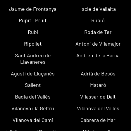
Jaume de Frontanyà
Iscle de Vallalta
Rupit i Pruit
Rubió
Rubí
Roda de Ter
Ripollet
Antoni de Vilamajor
Sant Andreu de
Andreu de la Barca
Llavaneres
Agustí de Lluçanès
Adrià de Besòs
Sallent
Mataró
Badia del Vallès
Vilassar de Dalt
Vilanova i la Geltrú
Vilanova del Vallès
Vilanova del Camí
Cabrera de Mar