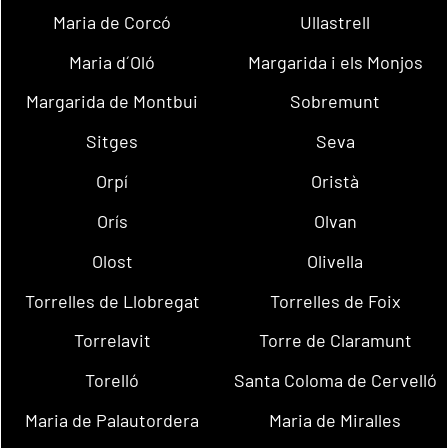
Maria de Corcó
Ullastrell
Maria d´Oló
Margarida i els Monjos
Margarida de Montbui
Sobremunt
Sitges
Seva
Orpí
Oristà
Orís
Olvan
Olost
Olivella
Torrelles de Llobregat
Torrelles de Foix
Torrelavit
Torre de Claramunt
Torelló
Santa Coloma de Cervelló
Maria de Palautordera
Maria de Miralles