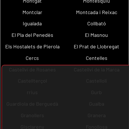
Montgat
Montesquiu
Montclar
Montcada i Reixac
Igualada
Collbató
El Pla del Penedès
El Masnou
Els Hostalets de Pierola
El Prat de Llobregat
Cercs
Centelles
Castellví de Rosanes
Castellví de la Marca
Castellterçol
Castellolí
rrius
Gurb
Guardiola de Berguedà
Gualba
Granollers
Granera
Gisclareny
Fonollosa