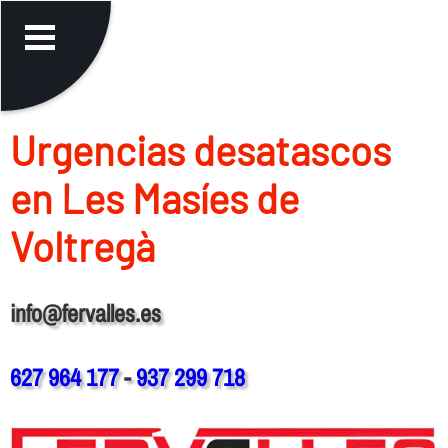
Urgencias desatascos
en Les Masíes de
Voltregà
info@fervalles.es
627 964 177
-
937 299 718