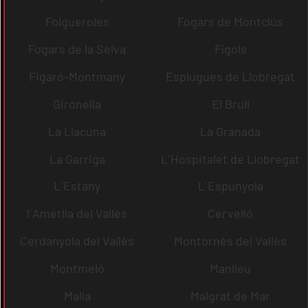
Folgueroles
Fogars de Montclús
Fogars de la Selva
Fígols
Figaró-Montmany
Esplugues de Llobregat
Gironella
El Brull
La Llacuna
La Granada
La Garriga
L´Hospitalet de Llobregat
L´Estany
L´Espunyola
l´Ametlla del Vallès
Cervelló
Cerdanyola del Vallès
Montornès del Vallès
Montmeló
Manlleu
Malla
Malgrat de Mar