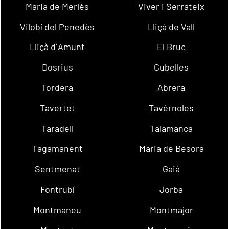
Maria de Merlès
Viver i Serrateix
Vilobí del Penedès
Lliçà de Vall
Lliçà d´Amunt
El Bruc
Dosrius
Cubelles
Tordera
Abrera
Tavertet
Tavèrnoles
Taradell
Talamanca
Tagamanent
Maria de Besora
Sentmenat
Gaià
Fontrubí
Jorba
Montmaneu
Montmajor