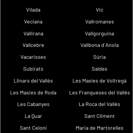
Vilada
Vic
Veciana
Vallromanes
Vallirana
Vallgorguina
Vallcebre
Vallbona d´Anoia
Vacarisses
Súria
Subirats
Saldes
Llinars del Vallès
Les Masíes de Voltregà
Les Masies de Roda
Les Franqueses del Vallès
Les Cabanyes
La Roca del Vallès
La Quar
Sant Climent
Sant Celoni
Maria de Martorelles