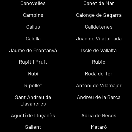
Canovelles
Canet de Mar
Campins
Calonge de Segarra
Callús
Calldetenes
Calella
Joan de Vilatorrada
Jaume de Frontanyà
Iscle de Vallalta
Rupit i Pruit
Rubió
Rubí
Roda de Ter
Ripollet
Antoni de Vilamajor
Sant Andreu de
Andreu de la Barca
Llavaneres
Agustí de Lluçanès
Adrià de Besòs
Sallent
Mataró