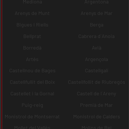
Mediona
Argentona
Arenys de Munt
Arenys de Mar
Bigues i Riells
Berga
Bellprat
Cabrera d´Anoia
Borredà
Avià
Artés
Argençola
Castellnou de Bages
Castellgalí
Castellfullit del Boix
Castellfollit de Riubregós
Castellet i la Gornal
Castell de l´Areny
Puig-reig
Premià de Mar
Monistrol de Montserrat
Monistrol de Calders
Mollet del Vallès
Molins de Rei