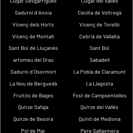
Cugat Sesgarrigues
Cugat del Vallès
Sadurní d´Anoia
Cecília de Voltregà
Vicenç dels Horts
Vicenç de Torelló
Vicenç de Montalt
Cebrià de Vallalta
Sant Boi de Lluçanès
Sant Boi
artomeu del Grau
Sabadell
Sadurní d´Osormort
La Pobla de Claramunt
La Nou de Berguedà
La Llagosta
Fruitós de Bages
Fost de Campsentelles
Quirze Safaja
Quirze del Vallès
Quirze de Besora
Quintí de Mediona
Pol de Mar
Pere Sallavinera