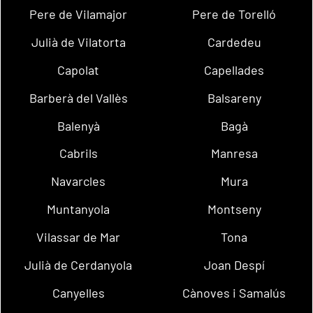
Pere de Vilamajor
Pere de Torelló
Julià de Vilatorta
Cardedeu
Capolat
Capellades
Barberà del Vallès
Balsareny
Balenyà
Bagà
Cabrils
Manresa
Navarcles
Mura
Muntanyola
Montseny
Vilassar de Mar
Tona
Julià de Cerdanyola
Joan Despí
Canyelles
Cànoves i Samalús