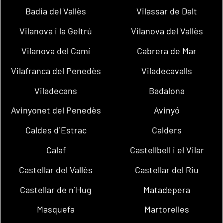
Badia del Vallès
Vilassar de Dalt
Vilanova i la Geltrú
Vilanova del Vallès
Vilanova del Camí
Cabrera de Mar
Vilafranca del Penedès
Viladecavalls
Viladecans
Badalona
Avinyonet del Penedès
Avinyó
Caldes d´Estrac
Calders
Calaf
Castellbell i el Vilar
Castellar del Vallès
Castellar del Riu
Castellar de n´Hug
Matadepera
Masquefa
Martorelles