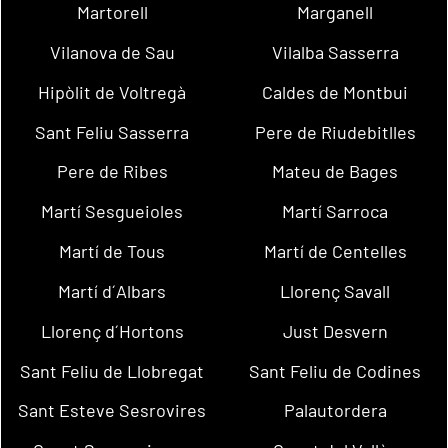
Martorell
Marganell
Vilanova de Sau
Vilalba Sasserra
Hipòlit de Voltregà
Caldes de Montbui
Sant Feliu Sasserra
Pere de Riudebitlles
Pere de Ribes
Mateu de Bages
Martí Sesgueioles
Martí Sarroca
Martí de Tous
Martí de Centelles
Martí d´Albars
Llorenç Savall
Llorenç d´Hortons
Just Desvern
Sant Feliu de Llobregat
Sant Feliu de Codines
Sant Esteve Sesrovires
Palautordera