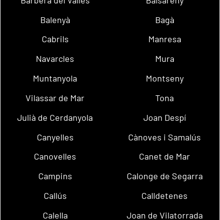
Balenyà
Bagà
Cabrils
Manresa
Navarcles
Mura
Muntanyola
Montseny
Vilassar de Mar
Tona
Julià de Cerdanyola
Joan Despí
Canyelles
Cànoves i Samalús
Canovelles
Canet de Mar
Campins
Calonge de Segarra
Callús
Calldetenes
Calella
Joan de Vilatorrada