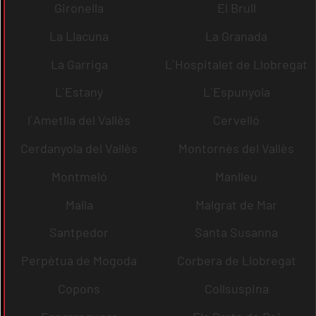
Gironella
El Brull
La Llacuna
La Granada
La Garriga
L´Hospitalet de Llobregat
L´Estany
L´Espunyola
l´Ametlla del Vallès
Cervelló
Cerdanyola del Vallès
Montornès del Vallès
Montmeló
Manlleu
Malla
Malgrat de Mar
Santpedor
Santa Susanna
Perpètua de Mogoda
Corbera de Llobregat
Copons
Collsuspina