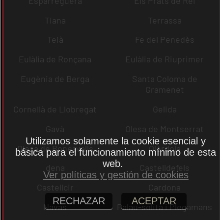
Esparreguera
Els Prats de Rei
Tiana
Terrassa
Teià
Fe del Penedès
Eulàlia de Ronçana
Eulàlia de Riuprimer
Eugènia de Berga
Santa Coloma de
Gramenet
Cornellà de Llobregat
Gelida
Gavà
Olesa de Montserrat
Utilizamos solamente la cookie esencial y
Olesa de Bonesvalls
Olèrdola
básica para el funcionamiento mínimo de esta
web.
dena
Castelldefels
Ver políticas y gestión de cookies
Castellcir
Cardona
RECHAZAR
ACEPTAR
Navas
Palau-solità i Plegamans