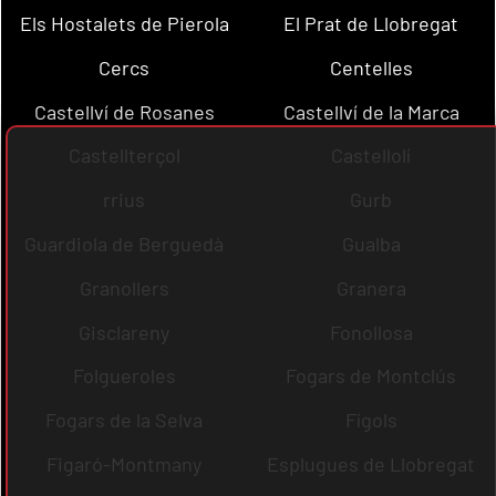
Els Hostalets de Pierola
El Prat de Llobregat
Cercs
Centelles
Castellví de Rosanes
Castellví de la Marca
Castellterçol
Castellolí
rrius
Gurb
Guardiola de Berguedà
Gualba
Granollers
Granera
Gisclareny
Fonollosa
Folgueroles
Fogars de Montclús
Fogars de la Selva
Fígols
Figaró-Montmany
Esplugues de Llobregat