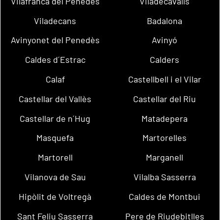
Vilafranca del Penedès
Viladecavalls
Viladecans
Badalona
Avinyonet del Penedès
Avinyó
Caldes d´Estrac
Calders
Calaf
Castellbell i el Vilar
Castellar del Vallès
Castellar del Riu
Castellar de n´Hug
Matadepera
Masquefa
Martorelles
Martorell
Marganell
Vilanova de Sau
Vilalba Sasserra
Hipòlit de Voltregà
Caldes de Montbui
Sant Feliu Sasserra
Pere de Riudebitlles