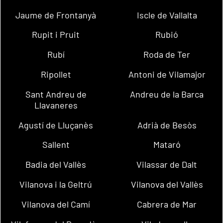
Jaume de Frontanyà
Iscle de Vallalta
Rupit i Pruit
Rubió
Rubí
Roda de Ter
Ripollet
Antoni de Vilamajor
Sant Andreu de
Andreu de la Barca
Llavaneres
Agustí de Lluçanès
Adrià de Besòs
Sallent
Mataró
Badia del Vallès
Vilassar de Dalt
Vilanova i la Geltrú
Vilanova del Vallès
Vilanova del Camí
Cabrera de Mar