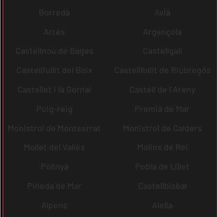
Borredà
Avià
Artés
Argençola
Castellnou de Bages
Castellgalí
Castellfullit del Boix
Castellfollit de Riubregós
Castellet i la Gornal
Castell de l´Areny
Puig-reig
Premià de Mar
Monistrol de Montserrat
Monistrol de Calders
Mollet del Vallès
Molins de Rei
Polinyà
Pobla de Lillet
Pineda de Mar
Castellbisbal
Alpens
Alella