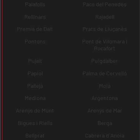
Palafolls
Pacs del Penedès
Rellinars
Rajadell
Premià de Dalt
Prats de Lluçanès
Pontons
Pont de Vilomara i
Rocafort
Pujalt
Puigdàlber
Papiol
Palma de Cervelló
Pallejà
Moià
Mediona
Argentona
Arenys de Munt
Arenys de Mar
Bigues i Riells
Berga
Bellprat
Cabrera d´Anoia