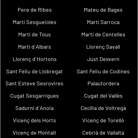
Pere de Ribes
Mateu de Bages
Martí Sesgueioles
Martí Sarroca
Martí de Tous
Martí de Centelles
Martí d´Albars
Llorenç Savall
Llorenç d´Hortons
Just Desvern
Sant Feliu de Llobregat
Sant Feliu de Codines
Sant Esteve Sesrovires
Palautordera
Cugat Sesgarrigues
Cugat del Vallès
Sadurní d´Anoia
Cecília de Voltregà
Vicenç dels Horts
Vicenç de Torelló
Vicenç de Montalt
Cebrià de Vallalta