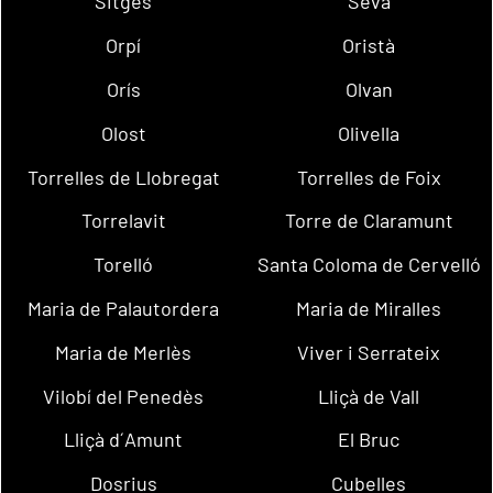
Sitges
Seva
Orpí
Oristà
Orís
Olvan
Olost
Olivella
Torrelles de Llobregat
Torrelles de Foix
Torrelavit
Torre de Claramunt
Torelló
Santa Coloma de Cervelló
Maria de Palautordera
Maria de Miralles
Maria de Merlès
Viver i Serrateix
Vilobí del Penedès
Lliçà de Vall
Lliçà d´Amunt
El Bruc
Dosrius
Cubelles