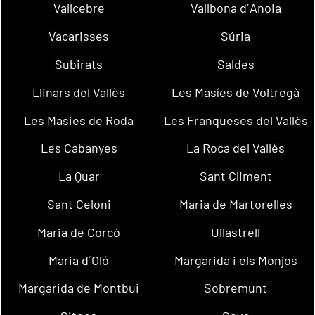
Vallcebre
Vallbona d´Anoia
Vacarisses
Súria
Subirats
Saldes
Llinars del Vallès
Les Masíes de Voltregà
Les Masies de Roda
Les Franqueses del Vallès
Les Cabanyes
La Roca del Vallès
La Quar
Sant Climent
Sant Celoni
Maria de Martorelles
Maria de Corcó
Ullastrell
Maria d´Oló
Margarida i els Monjos
Margarida de Montbui
Sobremunt