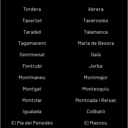
Tordera
Abrera
Tavertet
Tavèrnoles
Taradell
Talamanca
Tagamanent
Maria de Besora
Sentmenat
Gaià
Fontrubí
Jorba
Montmaneu
Montmajor
Montgat
Montesquiu
Montclar
Montcada i Reixac
Igualada
Collbató
El Pla del Penedès
El Masnou