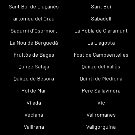
Sant Boi de Lluçanès
Sant Boi
artomeu del Grau
Sabadell
Sadurní d´Osormort
La Pobla de Claramunt
La Nou de Berguedà
La Llagosta
Fruitós de Bages
Fost de Campsentelles
Quirze Safaja
Quirze del Vallès
Quirze de Besora
Quintí de Mediona
Pol de Mar
Pere Sallavinera
Vilada
Vic
Veciana
Vallromanes
Vallirana
Vallgorguina