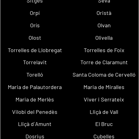
Sitges
Seva
Orpí
Oristà
Orís
Olvan
Olost
Olivella
Torrelles de Llobregat
Torrelles de Foix
Torrelavit
Torre de Claramunt
Torelló
Santa Coloma de Cervelló
Maria de Palautordera
Maria de Miralles
Maria de Merlès
Viver i Serrateix
Vilobí del Penedès
Lliçà de Vall
Lliçà d´Amunt
El Bruc
Dosrius
Cubelles