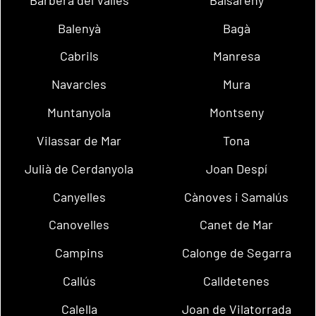
Balenyà
Bagà
Cabrils
Manresa
Navarcles
Mura
Muntanyola
Montseny
Vilassar de Mar
Tona
Julià de Cerdanyola
Joan Despí
Canyelles
Cànoves i Samalús
Canovelles
Canet de Mar
Campins
Calonge de Segarra
Callús
Calldetenes
Calella
Joan de Vilatorrada