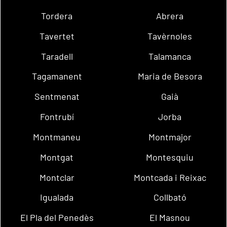
Tordera
Abrera
Tavertet
Tavèrnoles
Taradell
Talamanca
Tagamanent
Maria de Besora
Sentmenat
Gaià
Fontrubí
Jorba
Montmaneu
Montmajor
Montgat
Montesquiu
Montclar
Montcada i Reixac
Igualada
Collbató
El Pla del Penedès
El Masnou