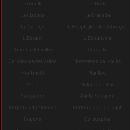
Gironella
El Brull
La Llacuna
La Granada
La Garriga
L´Hospitalet de Llobregat
L´Estany
L´Espunyola
l´Ametlla del Vallès
Cervelló
Cerdanyola del Vallès
Montornès del Vallès
Montmeló
Manlleu
Malla
Malgrat de Mar
Santpedor
Santa Susanna
Perpètua de Mogoda
Corbera de Llobregat
Copons
Collsuspina