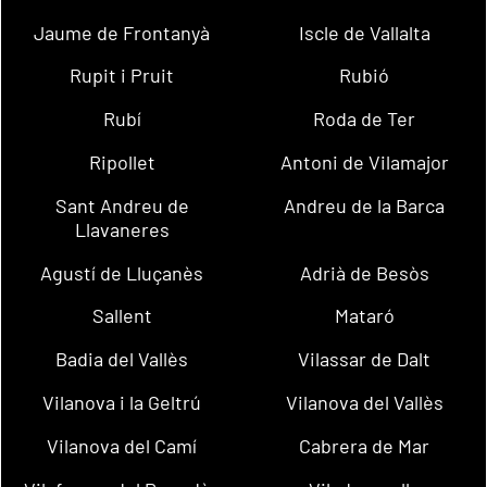
Jaume de Frontanyà
Iscle de Vallalta
Rupit i Pruit
Rubió
Rubí
Roda de Ter
Ripollet
Antoni de Vilamajor
Sant Andreu de
Andreu de la Barca
Llavaneres
Agustí de Lluçanès
Adrià de Besòs
Sallent
Mataró
Badia del Vallès
Vilassar de Dalt
Vilanova i la Geltrú
Vilanova del Vallès
Vilanova del Camí
Cabrera de Mar