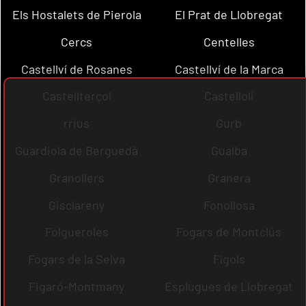
Els Hostalets de Pierola
El Prat de Llobregat
Cercs
Centelles
Castellví de Rosanes
Castellví de la Marca
Castellterçol
Castellolí
rrius
Gurb
Guardiola de Berguedà
Gualba
Granollers
Granera
Gisclareny
Fonollosa
Folgueroles
Fogars de Montclús
Fogars de la Selva
Fígols
Figaró-Montmany
Esplugues de Llobregat