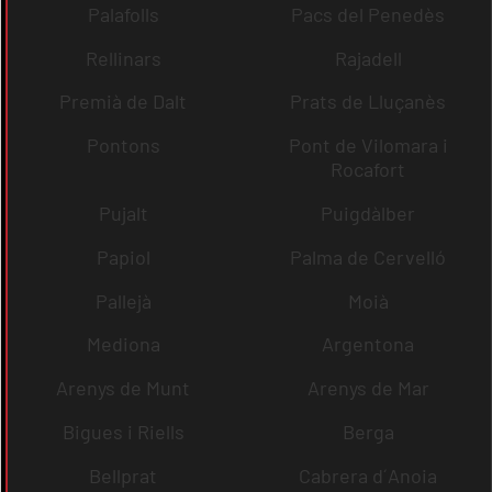
Palafolls
Pacs del Penedès
Rellinars
Rajadell
Premià de Dalt
Prats de Lluçanès
Pontons
Pont de Vilomara i
Rocafort
Pujalt
Puigdàlber
Papiol
Palma de Cervelló
Pallejà
Moià
Mediona
Argentona
Arenys de Munt
Arenys de Mar
Bigues i Riells
Berga
Bellprat
Cabrera d´Anoia