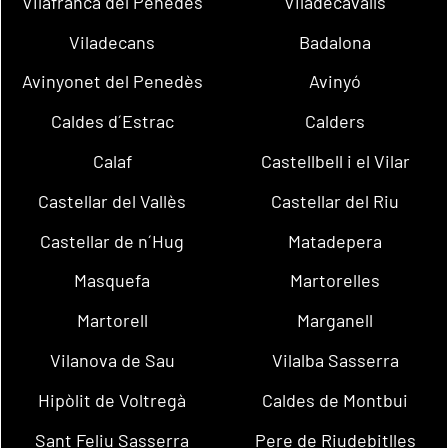
Vilafranca del Penedès
Viladecavalls
Viladecans
Badalona
Avinyonet del Penedès
Avinyó
Caldes d´Estrac
Calders
Calaf
Castellbell i el Vilar
Castellar del Vallès
Castellar del Riu
Castellar de n´Hug
Matadepera
Masquefa
Martorelles
Martorell
Marganell
Vilanova de Sau
Vilalba Sasserra
Hipòlit de Voltregà
Caldes de Montbui
Sant Feliu Sasserra
Pere de Riudebitlles