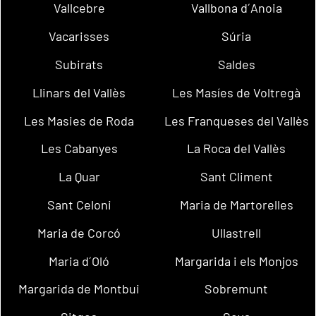
Vallcebre
Vallbona d´Anoia
Vacarisses
Súria
Subirats
Saldes
Llinars del Vallès
Les Masíes de Voltregà
Les Masies de Roda
Les Franqueses del Vallès
Les Cabanyes
La Roca del Vallès
La Quar
Sant Climent
Sant Celoni
Maria de Martorelles
Maria de Corcó
Ullastrell
Maria d´Oló
Margarida i els Monjos
Margarida de Montbui
Sobremunt