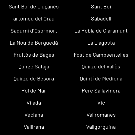
Sant Boi de Lluçanès
Sant Boi
artomeu del Grau
Sabadell
Sadurní d´Osormort
La Pobla de Claramunt
La Nou de Berguedà
La Llagosta
Fruitós de Bages
Fost de Campsentelles
Quirze Safaja
Quirze del Vallès
Quirze de Besora
Quintí de Mediona
Pol de Mar
Pere Sallavinera
Vilada
Vic
Veciana
Vallromanes
Vallirana
Vallgorguina