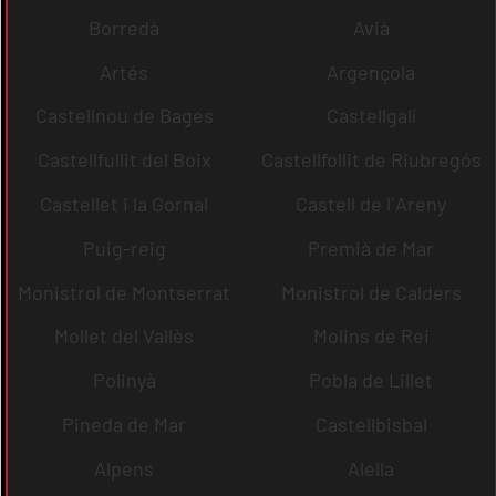
Borredà
Avià
Artés
Argençola
Castellnou de Bages
Castellgalí
Castellfullit del Boix
Castellfollit de Riubregós
Castellet i la Gornal
Castell de l´Areny
Puig-reig
Premià de Mar
Monistrol de Montserrat
Monistrol de Calders
Mollet del Vallès
Molins de Rei
Polinyà
Pobla de Lillet
Pineda de Mar
Castellbisbal
Alpens
Alella