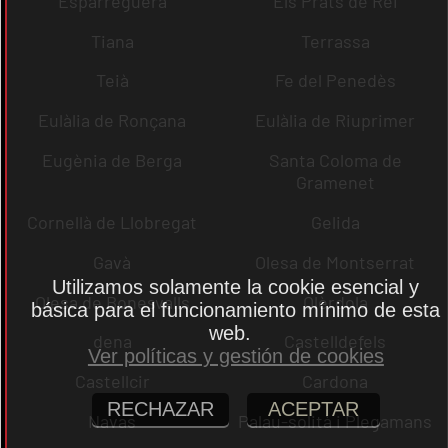
Esparreguera
Els Prats de Rei
Tiana
Terrassa
Teià
Fe del Penedès
Eulàlia de Ronçana
Eulàlia de Riuprimer
Eugènia de Berga
Santa Coloma de
Gramenet
Cornellà de Llobregat
Gelida
Gavà
Olesa de Montserrat
Utilizamos solamente la cookie esencial y
Olesa de Bonesvalls
Olèrdola
básica para el funcionamiento mínimo de esta
web.
dena
Castelldefels
Ver políticas y gestión de cookies
Castellcir
Cardona
RECHAZAR
ACEPTAR
Navas
Palau-solità i Plegamans