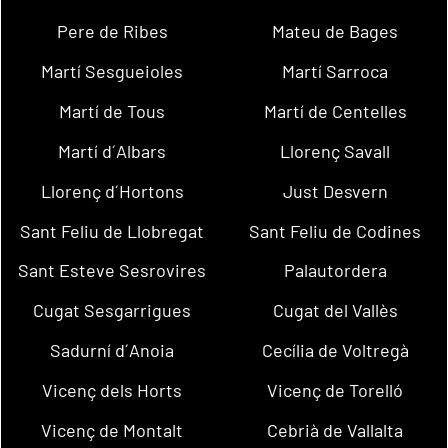
Pere de Ribes
Mateu de Bages
Martí Sesgueioles
Martí Sarroca
Martí de Tous
Martí de Centelles
Martí d´Albars
Llorenç Savall
Llorenç d´Hortons
Just Desvern
Sant Feliu de Llobregat
Sant Feliu de Codines
Sant Esteve Sesrovires
Palautordera
Cugat Sesgarrigues
Cugat del Vallès
Sadurní d´Anoia
Cecília de Voltregà
Vicenç dels Horts
Vicenç de Torelló
Vicenç de Montalt
Cebrià de Vallalta