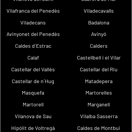
Vilafranca del Penedès
Viladecavalls
Viladecans
Badalona
Avinyonet del Penedès
Avinyó
Caldes d´Estrac
Calders
Calaf
Castellbell i el Vilar
Castellar del Vallès
Castellar del Riu
Castellar de n´Hug
Matadepera
Masquefa
Martorelles
Martorell
Marganell
Vilanova de Sau
Vilalba Sasserra
Hipòlit de Voltregà
Caldes de Montbui