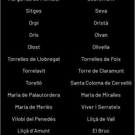
Sitges
Seva
Orpí
Oristà
Orís
Olvan
Olost
Olivella
Torrelles de Llobregat
Torrelles de Foix
Torrelavit
Torre de Claramunt
Torelló
Santa Coloma de Cervelló
Maria de Palautordera
Maria de Miralles
Maria de Merlès
Viver i Serrateix
Vilobí del Penedès
Lliçà de Vall
Lliçà d´Amunt
El Bruc