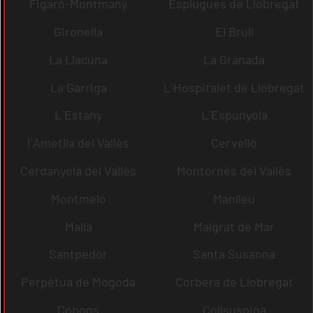
Figaró-Montmany
Esplugues de Llobregat
Gironella
El Brull
La Llacuna
La Granada
La Garriga
L´Hospitalet de Llobregat
L´Estany
L´Espunyola
l´Ametlla del Vallès
Cervelló
Cerdanyola del Vallès
Montornès del Vallès
Montmeló
Manlleu
Malla
Malgrat de Mar
Santpedor
Santa Susanna
Perpètua de Mogoda
Corbera de Llobregat
Copons
Collsuspina