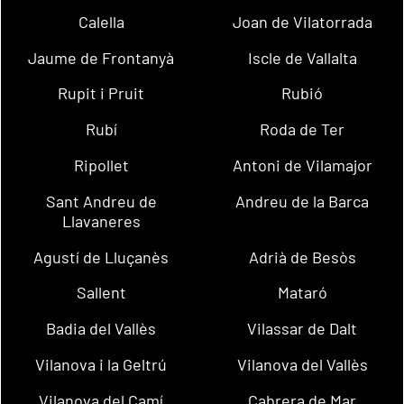
Calella
Joan de Vilatorrada
Jaume de Frontanyà
Iscle de Vallalta
Rupit i Pruit
Rubió
Rubí
Roda de Ter
Ripollet
Antoni de Vilamajor
Sant Andreu de
Andreu de la Barca
Llavaneres
Agustí de Lluçanès
Adrià de Besòs
Sallent
Mataró
Badia del Vallès
Vilassar de Dalt
Vilanova i la Geltrú
Vilanova del Vallès
Vilanova del Camí
Cabrera de Mar