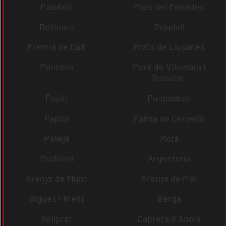
Palafolls
Pacs del Penedès
Rellinars
Rajadell
Premià de Dalt
Prats de Lluçanès
Pontons
Pont de Vilomara i
Rocafort
Pujalt
Puigdàlber
Papiol
Palma de Cervelló
Pallejà
Moià
Mediona
Argentona
Arenys de Munt
Arenys de Mar
Bigues i Riells
Berga
Bellprat
Cabrera d´Anoia