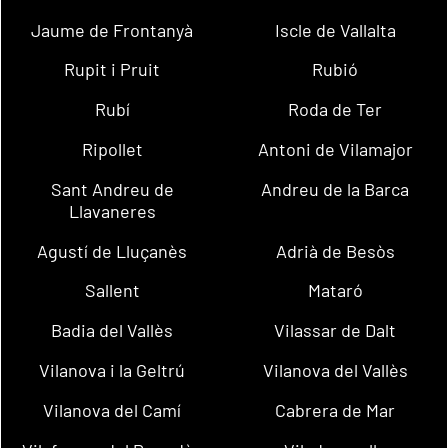
Jaume de Frontanyà
Iscle de Vallalta
Rupit i Pruit
Rubió
Rubí
Roda de Ter
Ripollet
Antoni de Vilamajor
Sant Andreu de
Andreu de la Barca
Llavaneres
Agustí de Lluçanès
Adrià de Besòs
Sallent
Mataró
Badia del Vallès
Vilassar de Dalt
Vilanova i la Geltrú
Vilanova del Vallès
Vilanova del Camí
Cabrera de Mar