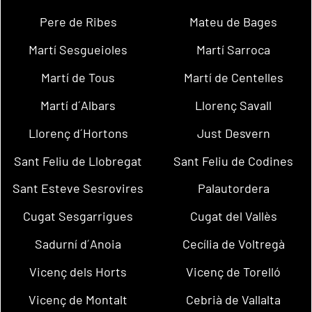
Pere de Ribes
Mateu de Bages
Martí Sesgueioles
Martí Sarroca
Martí de Tous
Martí de Centelles
Martí d´Albars
Llorenç Savall
Llorenç d´Hortons
Just Desvern
Sant Feliu de Llobregat
Sant Feliu de Codines
Sant Esteve Sesrovires
Palautordera
Cugat Sesgarrigues
Cugat del Vallès
Sadurní d´Anoia
Cecília de Voltregà
Vicenç dels Horts
Vicenç de Torelló
Vicenç de Montalt
Cebrià de Vallalta