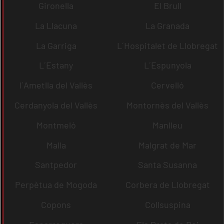
Gironella
El Brull
La Llacuna
La Granada
La Garriga
L´Hospitalet de Llobregat
L´Estany
L´Espunyola
l´Ametlla del Vallès
Cervelló
Cerdanyola del Vallès
Montornès del Vallès
Montmeló
Manlleu
Malla
Malgrat de Mar
Santpedor
Santa Susanna
Perpètua de Mogoda
Corbera de Llobregat
Copons
Collsuspina