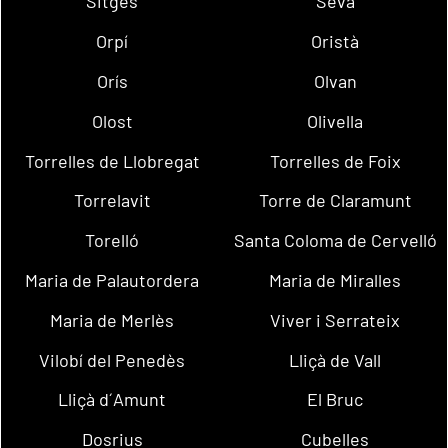
Sitges
Seva
Orpí
Oristà
Orís
Olvan
Olost
Olivella
Torrelles de Llobregat
Torrelles de Foix
Torrelavit
Torre de Claramunt
Torelló
Santa Coloma de Cervelló
Maria de Palautordera
Maria de Miralles
Maria de Merlès
Viver i Serrateix
Vilobí del Penedès
Lliçà de Vall
Lliçà d´Amunt
El Bruc
Dosrius
Cubelles