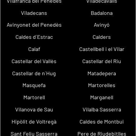
Vilafranca del Penedès
Viladecavalls
Viladecans
Badalona
Avinyonet del Penedès
Avinyó
Caldes d´Estrac
Calders
Calaf
Castellbell i el Vilar
Castellar del Vallès
Castellar del Riu
Castellar de n´Hug
Matadepera
Masquefa
Martorelles
Martorell
Marganell
Vilanova de Sau
Vilalba Sasserra
Hipòlit de Voltregà
Caldes de Montbui
Sant Feliu Sasserra
Pere de Riudebitlles