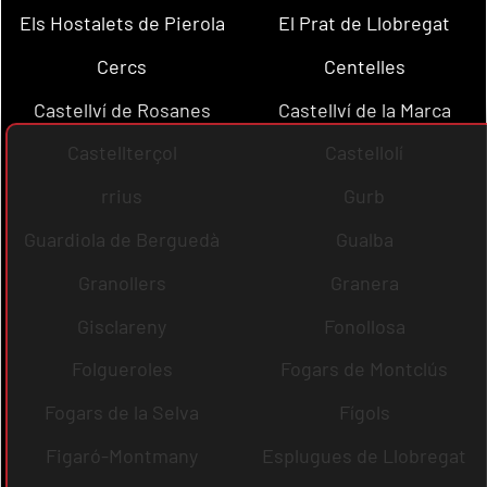
Els Hostalets de Pierola
El Prat de Llobregat
Cercs
Centelles
Castellví de Rosanes
Castellví de la Marca
Castellterçol
Castellolí
rrius
Gurb
Guardiola de Berguedà
Gualba
Granollers
Granera
Gisclareny
Fonollosa
Folgueroles
Fogars de Montclús
Fogars de la Selva
Fígols
Figaró-Montmany
Esplugues de Llobregat