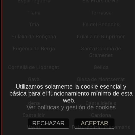
Esparreguera
Els Prats de Rei
Tiana
Terrassa
Teià
Fe del Penedès
Eulàlia de Ronçana
Eulàlia de Riuprimer
Eugènia de Berga
Santa Coloma de
Gramenet
Cornellà de Llobregat
Gelida
Gavà
Olesa de Montserrat
Utilizamos solamente la cookie esencial y
Olesa de Bonesvalls
Olèrdola
básica para el funcionamiento mínimo de esta
web.
dena
Castelldefels
Ver políticas y gestión de cookies
Castellcir
Cardona
RECHAZAR
ACEPTAR
Navas
Palau-solità i Plegamans