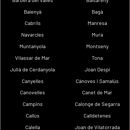
Balenyà
Bagà
Cabrils
Manresa
Navarcles
Mura
Muntanyola
Montseny
Vilassar de Mar
Tona
Julià de Cerdanyola
Joan Despí
Canyelles
Cànoves i Samalús
Canovelles
Canet de Mar
Campins
Calonge de Segarra
Callús
Calldetenes
Calella
Joan de Vilatorrada