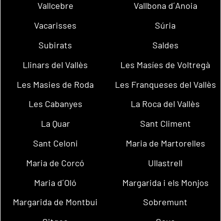
Vallcebre
Vallbona d´Anoia
Vacarisses
Súria
Subirats
Saldes
Llinars del Vallès
Les Masíes de Voltregà
Les Masies de Roda
Les Franqueses del Vallès
Les Cabanyes
La Roca del Vallès
La Quar
Sant Climent
Sant Celoni
Maria de Martorelles
Maria de Corcó
Ullastrell
Maria d´Oló
Margarida i els Monjos
Margarida de Montbui
Sobremunt