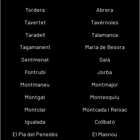
Tordera
Abrera
Tavertet
Tavèrnoles
Taradell
Talamanca
Tagamanent
Maria de Besora
Sentmenat
Gaià
Fontrubí
Jorba
Montmaneu
Montmajor
Montgat
Montesquiu
Montclar
Montcada i Reixac
Igualada
Collbató
El Pla del Penedès
El Masnou