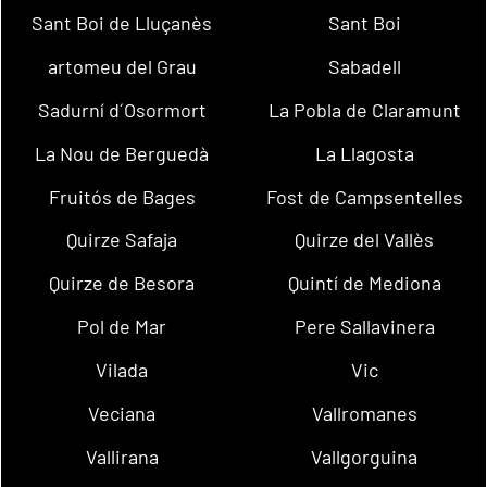
Sant Boi de Lluçanès
Sant Boi
artomeu del Grau
Sabadell
Sadurní d´Osormort
La Pobla de Claramunt
La Nou de Berguedà
La Llagosta
Fruitós de Bages
Fost de Campsentelles
Quirze Safaja
Quirze del Vallès
Quirze de Besora
Quintí de Mediona
Pol de Mar
Pere Sallavinera
Vilada
Vic
Veciana
Vallromanes
Vallirana
Vallgorguina