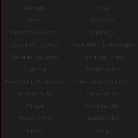
Borredà
Avià
Artés
Argençola
Castellnou de Bages
Castellgalí
Castellfullit del Boix
Castellfollit de Riubregós
Castellet i la Gornal
Castell de l´Areny
Puig-reig
Premià de Mar
Monistrol de Montserrat
Monistrol de Calders
Mollet del Vallès
Molins de Rei
Polinyà
Pobla de Lillet
Pineda de Mar
Castellbisbal
Alpens
Alella