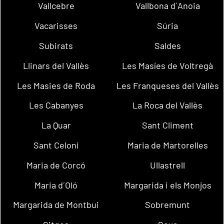
Vallcebre
Vallbona d´Anoia
Vacarisses
Súria
Subirats
Saldes
Llinars del Vallès
Les Masíes de Voltregà
Les Masies de Roda
Les Franqueses del Vallès
Les Cabanyes
La Roca del Vallès
La Quar
Sant Climent
Sant Celoni
Maria de Martorelles
Maria de Corcó
Ullastrell
Maria d´Oló
Margarida i els Monjos
Margarida de Montbui
Sobremunt