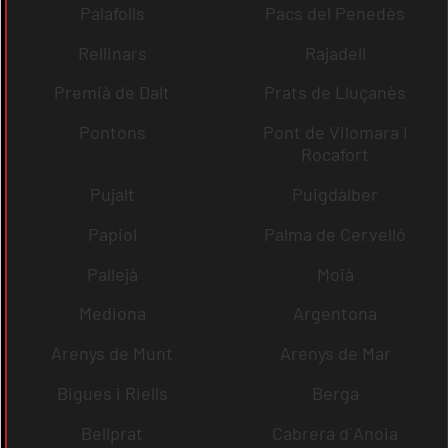
Palafolls
Pacs del Penedès
Rellinars
Rajadell
Premià de Dalt
Prats de Lluçanès
Pontons
Pont de Vilomara i
Rocafort
Pujalt
Puigdàlber
Papiol
Palma de Cervelló
Pallejà
Moià
Mediona
Argentona
Arenys de Munt
Arenys de Mar
Bigues i Riells
Berga
Bellprat
Cabrera d´Anoia