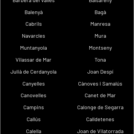
Balenyà
Bagà
Cabrils
Manresa
Navarcles
Mura
Muntanyola
Montseny
Vilassar de Mar
Tona
Julià de Cerdanyola
Joan Despí
Canyelles
Cànoves i Samalús
Canovelles
Canet de Mar
Campins
Calonge de Segarra
Callús
Calldetenes
Calella
Joan de Vilatorrada