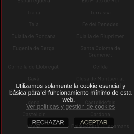
Esparreguera
Els Prats de Rei
Tiana
Terrassa
Teià
Fe del Penedès
Eulàlia de Ronçana
Eulàlia de Riuprimer
Eugènia de Berga
Santa Coloma de
Gramenet
Cornellà de Llobregat
Gelida
Gavà
Olesa de Montserrat
Utilizamos solamente la cookie esencial y
Olesa de Bonesvalls
Olèrdola
básica para el funcionamiento mínimo de esta
web.
dena
Castelldefels
Ver políticas y gestión de cookies
Castellcir
Cardona
RECHAZAR
ACEPTAR
Navas
Palau-solità i Plegamans