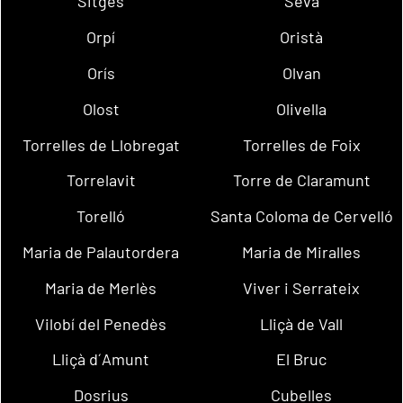
Sitges
Seva
Orpí
Oristà
Orís
Olvan
Olost
Olivella
Torrelles de Llobregat
Torrelles de Foix
Torrelavit
Torre de Claramunt
Torelló
Santa Coloma de Cervelló
Maria de Palautordera
Maria de Miralles
Maria de Merlès
Viver i Serrateix
Vilobí del Penedès
Lliçà de Vall
Lliçà d´Amunt
El Bruc
Dosrius
Cubelles