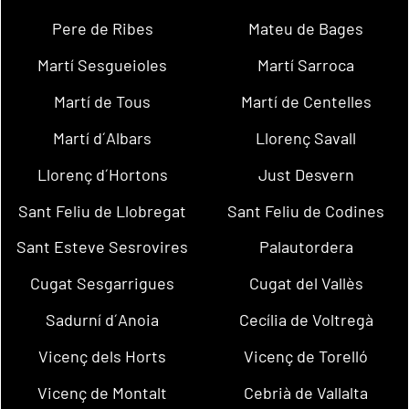
Pere de Ribes
Mateu de Bages
Martí Sesgueioles
Martí Sarroca
Martí de Tous
Martí de Centelles
Martí d´Albars
Llorenç Savall
Llorenç d´Hortons
Just Desvern
Sant Feliu de Llobregat
Sant Feliu de Codines
Sant Esteve Sesrovires
Palautordera
Cugat Sesgarrigues
Cugat del Vallès
Sadurní d´Anoia
Cecília de Voltregà
Vicenç dels Horts
Vicenç de Torelló
Vicenç de Montalt
Cebrià de Vallalta