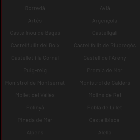
Borredà
Avià
Artés
Argençola
Castellnou de Bages
Castellgalí
Castellfullit del Boix
Castellfollit de Riubregós
Castellet i la Gornal
Castell de l´Areny
Puig-reig
Premià de Mar
Monistrol de Montserrat
Monistrol de Calders
Mollet del Vallès
Molins de Rei
Polinyà
Pobla de Lillet
Pineda de Mar
Castellbisbal
Alpens
Alella