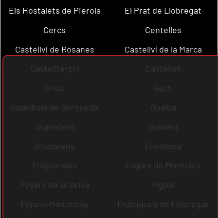
Els Hostalets de Pierola
El Prat de Llobregat
Cercs
Centelles
Castellví de Rosanes
Castellví de la Marca
Castellterçol
Castellolí
rrius
Gurb
Guardiola de Berguedà
Gualba
Granollers
Granera
Gisclareny
Fonollosa
Folgueroles
Fogars de Montclús
Fogars de la Selva
Fígols
Figaró-Montmany
Esplugues de Llobregat