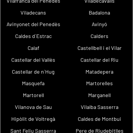
Vilafranca del Penedès
Viladecavalls
Viladecans
Badalona
Avinyonet del Penedès
Avinyó
Caldes d´Estrac
Calders
Calaf
Castellbell i el Vilar
Castellar del Vallès
Castellar del Riu
Castellar de n´Hug
Matadepera
Masquefa
Martorelles
Martorell
Marganell
Vilanova de Sau
Vilalba Sasserra
Hipòlit de Voltregà
Caldes de Montbui
Sant Feliu Sasserra
Pere de Riudebitlles