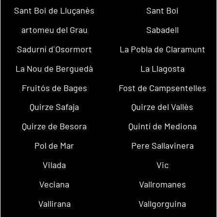
Sant Boi de Lluçanès
Sant Boi
artomeu del Grau
Sabadell
Sadurní d´Osormort
La Pobla de Claramunt
La Nou de Berguedà
La Llagosta
Fruitós de Bages
Fost de Campsentelles
Quirze Safaja
Quirze del Vallès
Quirze de Besora
Quintí de Mediona
Pol de Mar
Pere Sallavinera
Vilada
Vic
Veciana
Vallromanes
Vallirana
Vallgorguina