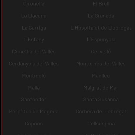
Gironella
El Brull
La Llacuna
La Granada
La Garriga
L´Hospitalet de Llobregat
L´Estany
L´Espunyola
l´Ametlla del Vallès
Cervelló
Cerdanyola del Vallès
Montornès del Vallès
Montmeló
Manlleu
Malla
Malgrat de Mar
Santpedor
Santa Susanna
Perpètua de Mogoda
Corbera de Llobregat
Copons
Collsuspina