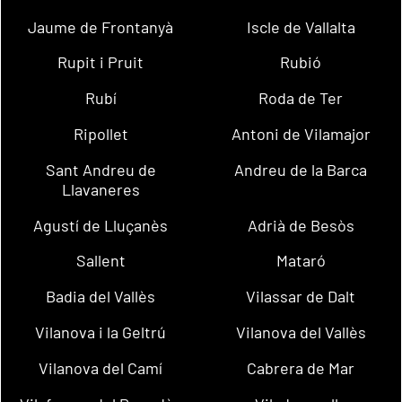
Jaume de Frontanyà
Iscle de Vallalta
Rupit i Pruit
Rubió
Rubí
Roda de Ter
Ripollet
Antoni de Vilamajor
Sant Andreu de
Andreu de la Barca
Llavaneres
Agustí de Lluçanès
Adrià de Besòs
Sallent
Mataró
Badia del Vallès
Vilassar de Dalt
Vilanova i la Geltrú
Vilanova del Vallès
Vilanova del Camí
Cabrera de Mar