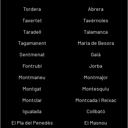
Tordera
Abrera
Tavertet
Tavèrnoles
Taradell
Talamanca
Tagamanent
Maria de Besora
Sentmenat
Gaià
Fontrubí
Jorba
Montmaneu
Montmajor
Montgat
Montesquiu
Montclar
Montcada i Reixac
Igualada
Collbató
El Pla del Penedès
El Masnou