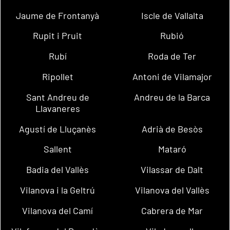
Jaume de Frontanyà
Iscle de Vallalta
Rupit i Pruit
Rubió
Rubí
Roda de Ter
Ripollet
Antoni de Vilamajor
Sant Andreu de
Andreu de la Barca
Llavaneres
Agustí de Lluçanès
Adrià de Besòs
Sallent
Mataró
Badia del Vallès
Vilassar de Dalt
Vilanova i la Geltrú
Vilanova del Vallès
Vilanova del Camí
Cabrera de Mar