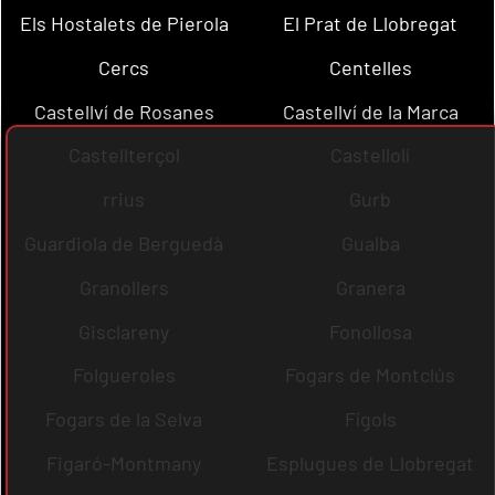
Els Hostalets de Pierola
El Prat de Llobregat
Cercs
Centelles
Castellví de Rosanes
Castellví de la Marca
Castellterçol
Castellolí
rrius
Gurb
Guardiola de Berguedà
Gualba
Granollers
Granera
Gisclareny
Fonollosa
Folgueroles
Fogars de Montclús
Fogars de la Selva
Fígols
Figaró-Montmany
Esplugues de Llobregat