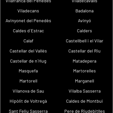
Vilafranca del Penedès
Viladecavalls
Viladecans
Badalona
Avinyonet del Penedès
Avinyó
Caldes d´Estrac
Calders
Calaf
Castellbell i el Vilar
Castellar del Vallès
Castellar del Riu
Castellar de n´Hug
Matadepera
Masquefa
Martorelles
Martorell
Marganell
Vilanova de Sau
Vilalba Sasserra
Hipòlit de Voltregà
Caldes de Montbui
Sant Feliu Sasserra
Pere de Riudebitlles