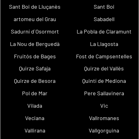
Sant Boi de Lluçanès
Sant Boi
artomeu del Grau
Sabadell
Sadurní d´Osormort
La Pobla de Claramunt
La Nou de Berguedà
La Llagosta
Fruitós de Bages
Fost de Campsentelles
Quirze Safaja
Quirze del Vallès
Quirze de Besora
Quintí de Mediona
Pol de Mar
Pere Sallavinera
Vilada
Vic
Veciana
Vallromanes
Vallirana
Vallgorguina