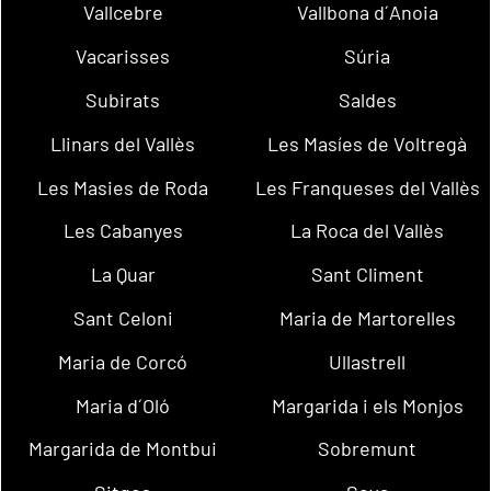
Vallcebre
Vallbona d´Anoia
Vacarisses
Súria
Subirats
Saldes
Llinars del Vallès
Les Masíes de Voltregà
Les Masies de Roda
Les Franqueses del Vallès
Les Cabanyes
La Roca del Vallès
La Quar
Sant Climent
Sant Celoni
Maria de Martorelles
Maria de Corcó
Ullastrell
Maria d´Oló
Margarida i els Monjos
Margarida de Montbui
Sobremunt