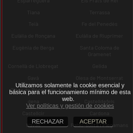
Esparreguera
Els Prats de Rei
Tiana
Terrassa
Teià
Fe del Penedès
Eulàlia de Ronçana
Eulàlia de Riuprimer
Eugènia de Berga
Santa Coloma de
Gramenet
Cornellà de Llobregat
Gelida
Gavà
Olesa de Montserrat
Utilizamos solamente la cookie esencial y
Olesa de Bonesvalls
Olèrdola
básica para el funcionamiento mínimo de esta
web.
dena
Castelldefels
Ver políticas y gestión de cookies
Castellcir
Cardona
RECHAZAR
ACEPTAR
Navas
Palau-solità i Plegamans