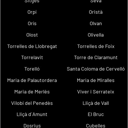
Sitges
Seva
Orpí
Oristà
Orís
Olvan
Olost
Olivella
Torrelles de Llobregat
Torrelles de Foix
Torrelavit
Torre de Claramunt
Torelló
Santa Coloma de Cervelló
Maria de Palautordera
Maria de Miralles
Maria de Merlès
Viver i Serrateix
Vilobí del Penedès
Lliçà de Vall
Lliçà d´Amunt
El Bruc
Dosrius
Cubelles