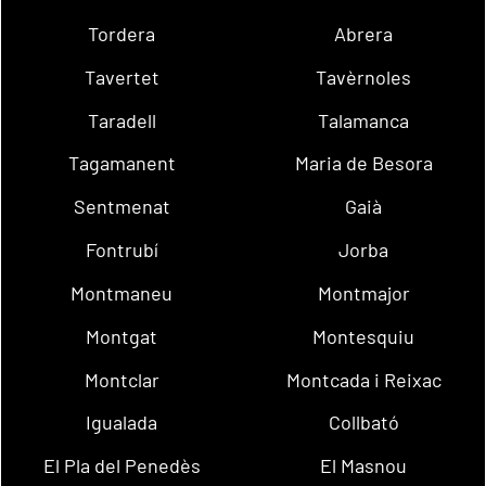
Tordera
Abrera
Tavertet
Tavèrnoles
Taradell
Talamanca
Tagamanent
Maria de Besora
Sentmenat
Gaià
Fontrubí
Jorba
Montmaneu
Montmajor
Montgat
Montesquiu
Montclar
Montcada i Reixac
Igualada
Collbató
El Pla del Penedès
El Masnou