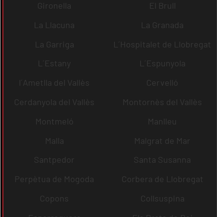
Gironella
El Brull
La Llacuna
La Granada
La Garriga
L´Hospitalet de Llobregat
L´Estany
L´Espunyola
l´Ametlla del Vallès
Cervelló
Cerdanyola del Vallès
Montornès del Vallès
Montmeló
Manlleu
Malla
Malgrat de Mar
Santpedor
Santa Susanna
Perpètua de Mogoda
Corbera de Llobregat
Copons
Collsuspina