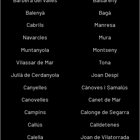
Balenyà
Bagà
Cabrils
Manresa
Navarcles
Mura
Muntanyola
Montseny
Vilassar de Mar
Tona
Julià de Cerdanyola
Joan Despí
Canyelles
Cànoves i Samalús
Canovelles
Canet de Mar
Campins
Calonge de Segarra
Callús
Calldetenes
Calella
Joan de Vilatorrada