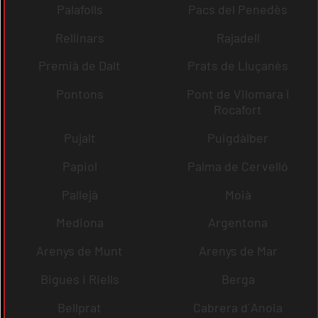
Palafolls
Pacs del Penedès
Rellinars
Rajadell
Premià de Dalt
Prats de Lluçanès
Pontons
Pont de Vilomara i
Rocafort
Pujalt
Puigdàlber
Papiol
Palma de Cervelló
Pallejà
Moià
Mediona
Argentona
Arenys de Munt
Arenys de Mar
Bigues i Riells
Berga
Bellprat
Cabrera d´Anoia