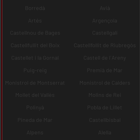
Borredà
Avià
Artés
Argençola
Castellnou de Bages
Castellgalí
Castellfullit del Boix
Castellfollit de Riubregós
Castellet i la Gornal
Castell de l´Areny
Puig-reig
Premià de Mar
Monistrol de Montserrat
Monistrol de Calders
Mollet del Vallès
Molins de Rei
Polinyà
Pobla de Lillet
Pineda de Mar
Castellbisbal
Alpens
Alella