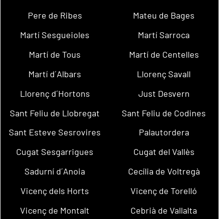
Pere de Ribes
Mateu de Bages
Martí Sesgueioles
Martí Sarroca
Martí de Tous
Martí de Centelles
Martí d´Albars
Llorenç Savall
Llorenç d´Hortons
Just Desvern
Sant Feliu de Llobregat
Sant Feliu de Codines
Sant Esteve Sesrovires
Palautordera
Cugat Sesgarrigues
Cugat del Vallès
Sadurní d´Anoia
Cecília de Voltregà
Vicenç dels Horts
Vicenç de Torelló
Vicenç de Montalt
Cebrià de Vallalta