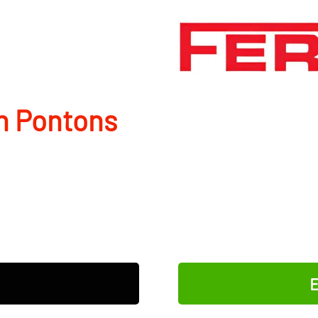
n Pontons
E