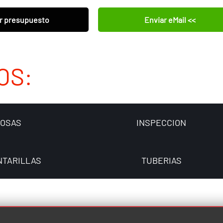
Enviar eMail <<
r presupuesto
OS:
FOSAS
INSPECCION
NTARILLAS
TUBERIAS