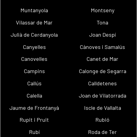
Muntanyola
Montseny
Vilassar de Mar
Tona
Julià de Cerdanyola
Joan Despí
Canyelles
Cànoves i Samalús
Canovelles
Canet de Mar
Campins
Calonge de Segarra
Callús
Calldetenes
Calella
Joan de Vilatorrada
Jaume de Frontanyà
Iscle de Vallalta
Rupit i Pruit
Rubió
Rubí
Roda de Ter