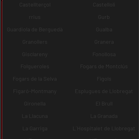
Castellterçol
Castellolí
rrius
Gurb
Guardiola de Berguedà
Gualba
Granollers
Granera
Gisclareny
Fonollosa
Folgueroles
Fogars de Montclús
Fogars de la Selva
Fígols
Figaró-Montmany
Esplugues de Llobregat
Gironella
El Brull
La Llacuna
La Granada
La Garriga
L´Hospitalet de Llobregat