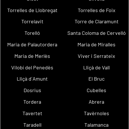
Torrelles de Llobregat
Torrelles de Foix
Torrelavit
Torre de Claramunt
Torelló
Santa Coloma de Cervelló
Maria de Palautordera
Maria de Miralles
Maria de Merlès
Viver i Serrateix
Vilobí del Penedès
Lliçà de Vall
Lliçà d´Amunt
El Bruc
Dosrius
Cubelles
Tordera
Abrera
Tavertet
Tavèrnoles
Taradell
Talamanca