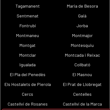
Tagamanent
Maria de Besora
Sentmenat
Gaià
Fontrubí
Jorba
Montmaneu
Montmajor
Montgat
Montesquiu
Montclar
Montcada i Reixac
Igualada
Collbató
El Pla del Penedès
El Masnou
Els Hostalets de Pierola
El Prat de Llobregat
Cercs
Centelles
Castellví de Rosanes
Castellví de la Marca