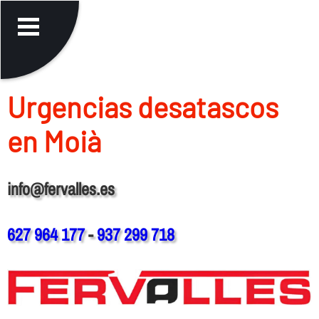
Urgencias desatascos
en Moià
info@fervalles.es
627 964 177
-
937 299 718