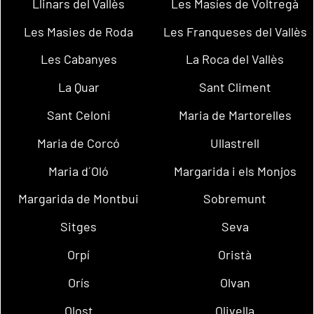
Llinars del Vallès
Les Masíes de Voltregà
Les Masies de Roda
Les Franqueses del Vallès
Les Cabanyes
La Roca del Vallès
La Quar
Sant Climent
Sant Celoni
Maria de Martorelles
Maria de Corcó
Ullastrell
Maria d´Oló
Margarida i els Monjos
Margarida de Montbui
Sobremunt
Sitges
Seva
Orpí
Oristà
Orís
Olvan
Olost
Olivella