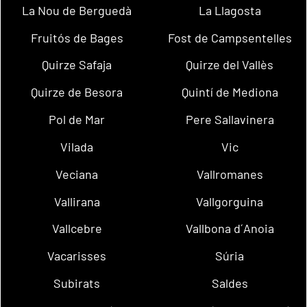
La Nou de Berguedà
La Llagosta
Fruitós de Bages
Fost de Campsentelles
Quirze Safaja
Quirze del Vallès
Quirze de Besora
Quintí de Mediona
Pol de Mar
Pere Sallavinera
Vilada
Vic
Veciana
Vallromanes
Vallirana
Vallgorguina
Vallcebre
Vallbona d´Anoia
Vacarisses
Súria
Subirats
Saldes