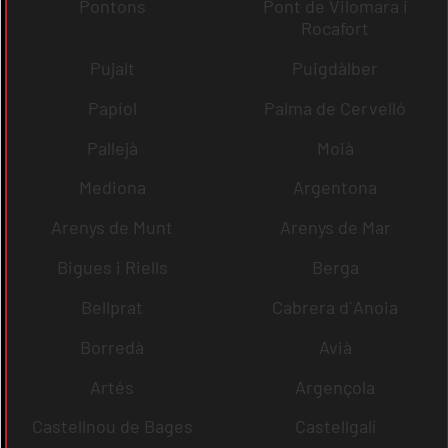
Pontons
Pont de Vilomara i
Rocafort
Pujalt
Puigdàlber
Papiol
Palma de Cervelló
Pallejà
Moià
Mediona
Argentona
Arenys de Munt
Arenys de Mar
Bigues i Riells
Berga
Bellprat
Cabrera d´Anoia
Borredà
Avià
Artés
Argençola
Castellnou de Bages
Castellgalí