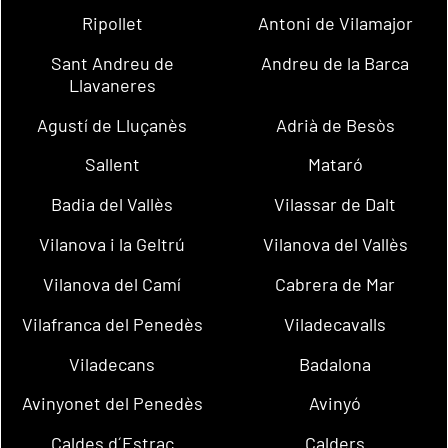
Ripollet
Antoni de Vilamajor
Sant Andreu de
Andreu de la Barca
Llavaneres
Agustí de Lluçanès
Adrià de Besòs
Sallent
Mataró
Badia del Vallès
Vilassar de Dalt
Vilanova i la Geltrú
Vilanova del Vallès
Vilanova del Camí
Cabrera de Mar
Vilafranca del Penedès
Viladecavalls
Viladecans
Badalona
Avinyonet del Penedès
Avinyó
Caldes d´Estrac
Calders