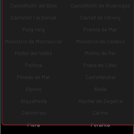
Castellfullit del Boix
Castellfollit de Riubregós
Castellet i la Gornal
Castell de l´Areny
Puig-reig
Premià de Mar
Monistrol de Montserrat
Monistrol de Calders
Mollet del Vallès
Molins de Rei
Polinyà
Pobla de Lillet
Pineda de Mar
Castellbisbal
Alpens
Alella
Aiguafreda
Aguilar de Segarra
Casserres
Carme
Piera
Perafita