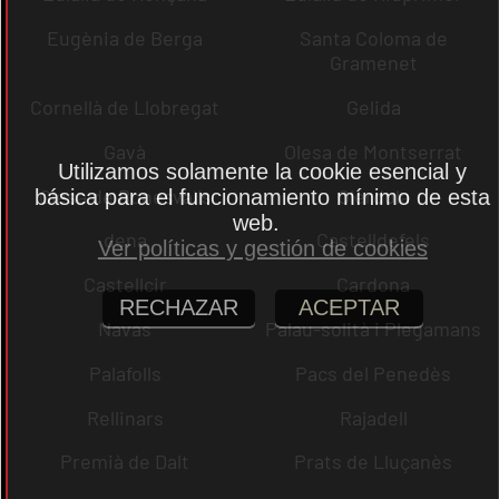
Eugènia de Berga
Santa Coloma de
Gramenet
Cornellà de Llobregat
Gelida
Gavà
Olesa de Montserrat
Utilizamos solamente la cookie esencial y
Olesa de Bonesvalls
Olèrdola
básica para el funcionamiento mínimo de esta
web.
dena
Castelldefels
Ver políticas y gestión de cookies
Castellcir
Cardona
RECHAZAR
ACEPTAR
Navas
Palau-solità i Plegamans
Palafolls
Pacs del Penedès
Rellinars
Rajadell
Premià de Dalt
Prats de Lluçanès