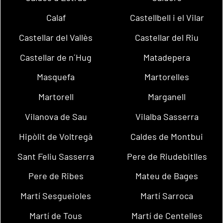
Calaf
Castellbell i el Vilar
Castellar del Vallès
Castellar del Riu
Castellar de n´Hug
Matadepera
Masquefa
Martorelles
Martorell
Marganell
Vilanova de Sau
Vilalba Sasserra
Hipòlit de Voltregà
Caldes de Montbui
Sant Feliu Sasserra
Pere de Riudebitlles
Pere de Ribes
Mateu de Bages
Martí Sesgueioles
Martí Sarroca
Martí de Tous
Martí de Centelles