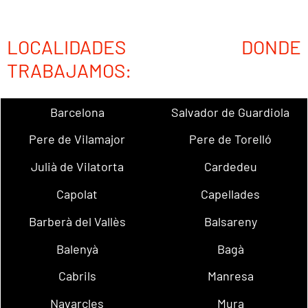
LOCALIDADES DONDE
TRABAJAMOS:
Barcelona
Salvador de Guardiola
Pere de Vilamajor
Pere de Torelló
Julià de Vilatorta
Cardedeu
Capolat
Capellades
Barberà del Vallès
Balsareny
Balenyà
Bagà
Cabrils
Manresa
Navarcles
Mura