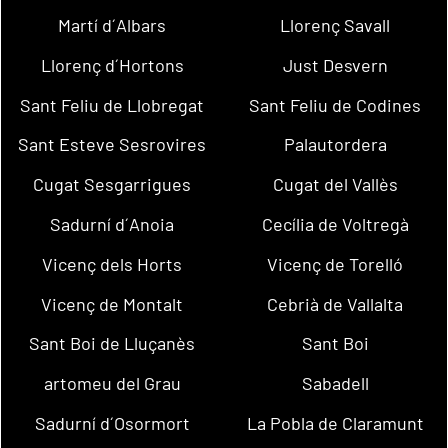
Martí d´Albars
Llorenç Savall
Llorenç d´Hortons
Just Desvern
Sant Feliu de Llobregat
Sant Feliu de Codines
Sant Esteve Sesrovires
Palautordera
Cugat Sesgarrigues
Cugat del Vallès
Sadurní d´Anoia
Cecília de Voltregà
Vicenç dels Horts
Vicenç de Torelló
Vicenç de Montalt
Cebrià de Vallalta
Sant Boi de Lluçanès
Sant Boi
artomeu del Grau
Sabadell
Sadurní d´Osormort
La Pobla de Claramunt