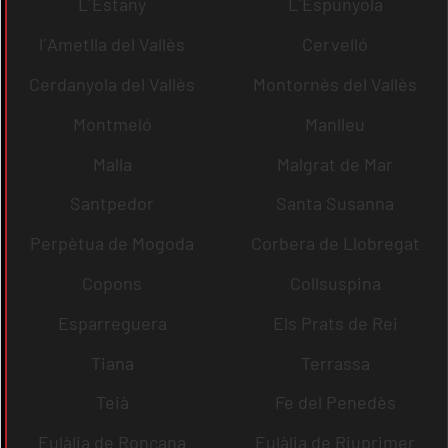
L´Estany
L´Espunyola
l´Ametlla del Vallès
Cervelló
Cerdanyola del Vallès
Montornès del Vallès
Montmeló
Manlleu
Malla
Malgrat de Mar
Santpedor
Santa Susanna
Perpètua de Mogoda
Corbera de Llobregat
Copons
Collsuspina
Esparreguera
Els Prats de Rei
Tiana
Terrassa
Teià
Fe del Penedès
Eulàlia de Ronçana
Eulàlia de Riuprimer