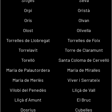
Sitges
Seva
Orpí
Oristà
Orís
Olvan
Olost
Olivella
Torrelles de Llobregat
Torrelles de Foix
Torrelavit
Torre de Claramunt
Torelló
Santa Coloma de Cervelló
Maria de Palautordera
Maria de Miralles
Maria de Merlès
Viver i Serrateix
Vilobí del Penedès
Lliçà de Vall
Lliçà d´Amunt
El Bruc
Dosrius
Cubelles