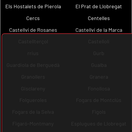
Els Hostalets de Pierola
El Prat de Llobregat
Cercs
Centelles
Castellví de Rosanes
Castellví de la Marca
Castellterçol
Castellolí
rrius
Gurb
Guardiola de Berguedà
Gualba
Granollers
Granera
Gisclareny
Fonollosa
Folgueroles
Fogars de Montclús
Fogars de la Selva
Fígols
Figaró-Montmany
Esplugues de Llobregat