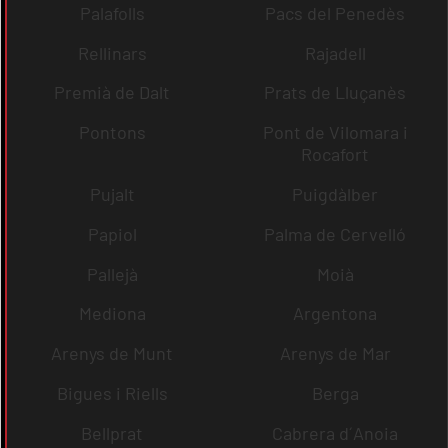
Palafolls
Pacs del Penedès
Rellinars
Rajadell
Premià de Dalt
Prats de Lluçanès
Pontons
Pont de Vilomara i
Rocafort
Pujalt
Puigdàlber
Papiol
Palma de Cervelló
Pallejà
Moià
Mediona
Argentona
Arenys de Munt
Arenys de Mar
Bigues i Riells
Berga
Bellprat
Cabrera d´Anoia