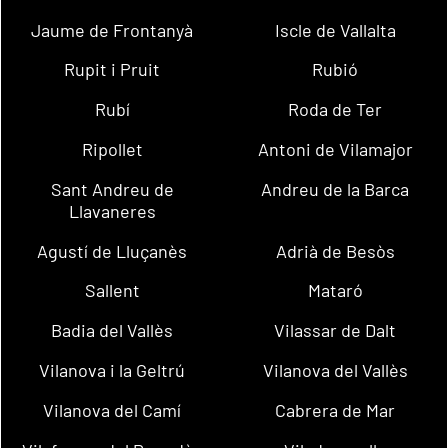
Jaume de Frontanyà
Iscle de Vallalta
Rupit i Pruit
Rubió
Rubí
Roda de Ter
Ripollet
Antoni de Vilamajor
Sant Andreu de
Andreu de la Barca
Llavaneres
Agustí de Lluçanès
Adrià de Besòs
Sallent
Mataró
Badia del Vallès
Vilassar de Dalt
Vilanova i la Geltrú
Vilanova del Vallès
Vilanova del Camí
Cabrera de Mar