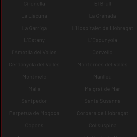
Gironella
El Brull
La Llacuna
La Granada
La Garriga
L´Hospitalet de Llobregat
L´Estany
L´Espunyola
l´Ametlla del Vallès
Cervelló
Cerdanyola del Vallès
Montornès del Vallès
Montmeló
Manlleu
Malla
Malgrat de Mar
Santpedor
Santa Susanna
Perpètua de Mogoda
Corbera de Llobregat
Copons
Collsuspina