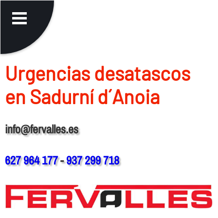
Urgencias desatascos
en Sadurní d´Anoia
info@fervalles.es
627 964 177
-
937 299 718