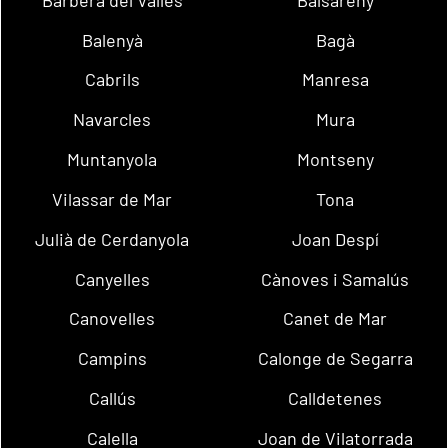
Balenyà
Bagà
Cabrils
Manresa
Navarcles
Mura
Muntanyola
Montseny
Vilassar de Mar
Tona
Julià de Cerdanyola
Joan Despí
Canyelles
Cànoves i Samalús
Canovelles
Canet de Mar
Campins
Calonge de Segarra
Callús
Calldetenes
Calella
Joan de Vilatorrada