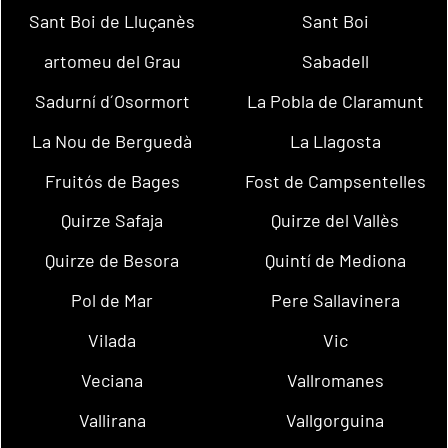
Sant Boi de Lluçanès
Sant Boi
artomeu del Grau
Sabadell
Sadurní d´Osormort
La Pobla de Claramunt
La Nou de Berguedà
La Llagosta
Fruitós de Bages
Fost de Campsentelles
Quirze Safaja
Quirze del Vallès
Quirze de Besora
Quintí de Mediona
Pol de Mar
Pere Sallavinera
Vilada
Vic
Veciana
Vallromanes
Vallirana
Vallgorguina