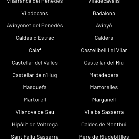
Vilafranca del Penedès
Viladecavalls
Viladecans
Badalona
Avinyonet del Penedès
Avinyó
Caldes d´Estrac
Calders
Calaf
Castellbell i el Vilar
Castellar del Vallès
Castellar del Riu
Castellar de n´Hug
Matadepera
Masquefa
Martorelles
Martorell
Marganell
Vilanova de Sau
Vilalba Sasserra
Hipòlit de Voltregà
Caldes de Montbui
Sant Feliu Sasserra
Pere de Riudebitlles