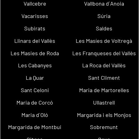
Vallcebre
Vallbona d´Anoia
Vacarisses
Súria
Subirats
Saldes
Llinars del Vallès
Les Masíes de Voltregà
Les Masies de Roda
Les Franqueses del Vallès
Les Cabanyes
La Roca del Vallès
La Quar
Sant Climent
Sant Celoni
Maria de Martorelles
Maria de Corcó
Ullastrell
Maria d´Oló
Margarida i els Monjos
Margarida de Montbui
Sobremunt