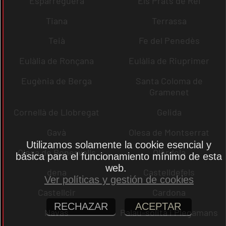
Esparreguera
Els Prats de Rei
Tiana
Terrassa
Teià
Fe del Penedès
Eulàlia de Ronçana
Eulàlia de Riuprimer
Eugènia de Berga
Santa Coloma de
Gramenet
Cornellà de Llobregat
Gelida
Gavà
Olesa de Montserrat
Utilizamos solamente la cookie esencial y
Olesa de Bonesvalls
Olèrdola
básica para el funcionamiento mínimo de esta
web.
dena
Castelldefels
Ver políticas y gestión de cookies
Castellcir
Cardona
RECHAZAR
ACEPTAR
Navas
Palau-solità i Plegamans