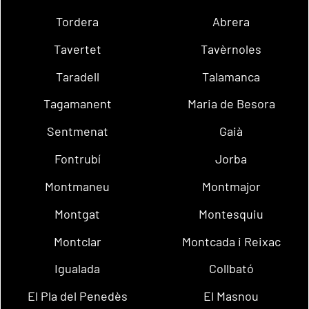
Tordera
Abrera
Tavertet
Tavèrnoles
Taradell
Talamanca
Tagamanent
Maria de Besora
Sentmenat
Gaià
Fontrubí
Jorba
Montmaneu
Montmajor
Montgat
Montesquiu
Montclar
Montcada i Reixac
Igualada
Collbató
El Pla del Penedès
El Masnou