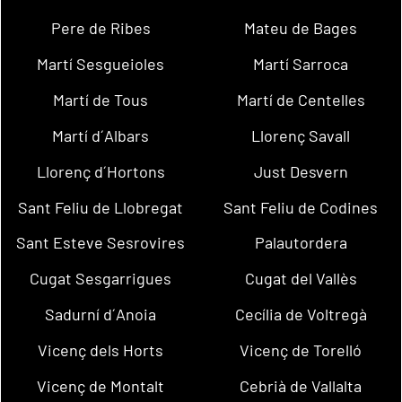
Pere de Ribes
Mateu de Bages
Martí Sesgueioles
Martí Sarroca
Martí de Tous
Martí de Centelles
Martí d´Albars
Llorenç Savall
Llorenç d´Hortons
Just Desvern
Sant Feliu de Llobregat
Sant Feliu de Codines
Sant Esteve Sesrovires
Palautordera
Cugat Sesgarrigues
Cugat del Vallès
Sadurní d´Anoia
Cecília de Voltregà
Vicenç dels Horts
Vicenç de Torelló
Vicenç de Montalt
Cebrià de Vallalta