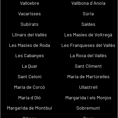
Vallcebre
Vallbona d´Anoia
Vacarisses
Súria
Subirats
Saldes
Llinars del Vallès
Les Masíes de Voltregà
Les Masies de Roda
Les Franqueses del Vallès
Les Cabanyes
La Roca del Vallès
La Quar
Sant Climent
Sant Celoni
Maria de Martorelles
Maria de Corcó
Ullastrell
Maria d´Oló
Margarida i els Monjos
Margarida de Montbui
Sobremunt