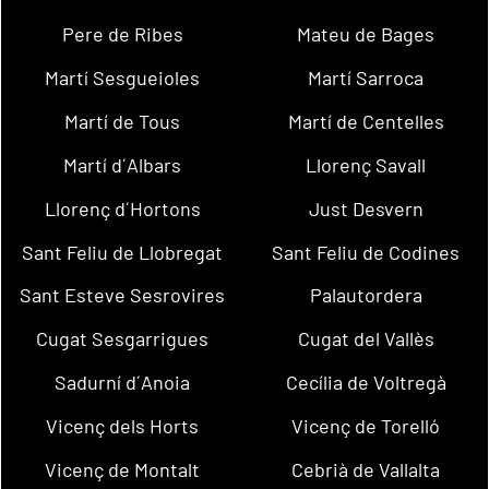
Pere de Ribes
Mateu de Bages
Martí Sesgueioles
Martí Sarroca
Martí de Tous
Martí de Centelles
Martí d´Albars
Llorenç Savall
Llorenç d´Hortons
Just Desvern
Sant Feliu de Llobregat
Sant Feliu de Codines
Sant Esteve Sesrovires
Palautordera
Cugat Sesgarrigues
Cugat del Vallès
Sadurní d´Anoia
Cecília de Voltregà
Vicenç dels Horts
Vicenç de Torelló
Vicenç de Montalt
Cebrià de Vallalta