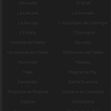
Gironella
El Brull
La Llacuna
La Granada
La Garriga
L´Hospitalet de Llobregat
L´Estany
L´Espunyola
l´Ametlla del Vallès
Cervelló
Cerdanyola del Vallès
Montornès del Vallès
Montmeló
Manlleu
Malla
Malgrat de Mar
Santpedor
Santa Susanna
Perpètua de Mogoda
Corbera de Llobregat
Copons
Collsuspina