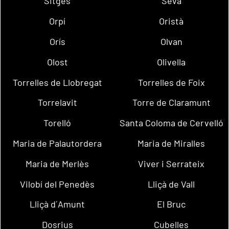
Sitges
Seva
Orpí
Oristà
Orís
Olvan
Olost
Olivella
Torrelles de Llobregat
Torrelles de Foix
Torrelavit
Torre de Claramunt
Torelló
Santa Coloma de Cervelló
Maria de Palautordera
Maria de Miralles
Maria de Merlès
Viver i Serrateix
Vilobí del Penedès
Lliçà de Vall
Lliçà d´Amunt
El Bruc
Dosrius
Cubelles