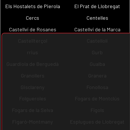
Els Hostalets de Pierola
El Prat de Llobregat
Cercs
Centelles
Castellví de Rosanes
Castellví de la Marca
Castellterçol
Castellolí
rrius
Gurb
Guardiola de Berguedà
Gualba
Granollers
Granera
Gisclareny
Fonollosa
Folgueroles
Fogars de Montclús
Fogars de la Selva
Fígols
Figaró-Montmany
Esplugues de Llobregat