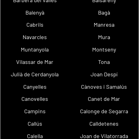
Balenyà
Bagà
Cabrils
Manresa
Navarcles
Mura
Muntanyola
Montseny
Vilassar de Mar
Tona
Julià de Cerdanyola
Joan Despí
Canyelles
Cànoves i Samalús
Canovelles
Canet de Mar
Campins
Calonge de Segarra
Callús
Calldetenes
Calella
Joan de Vilatorrada