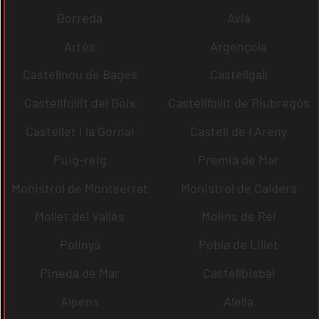
Borredà
Avià
Artés
Argençola
Castellnou de Bages
Castellgalí
Castellfullit del Boix
Castellfollit de Riubregós
Castellet i la Gornal
Castell de l´Areny
Puig-reig
Premià de Mar
Monistrol de Montserrat
Monistrol de Calders
Mollet del Vallès
Molins de Rei
Polinyà
Pobla de Lillet
Pineda de Mar
Castellbisbal
Alpens
Alella