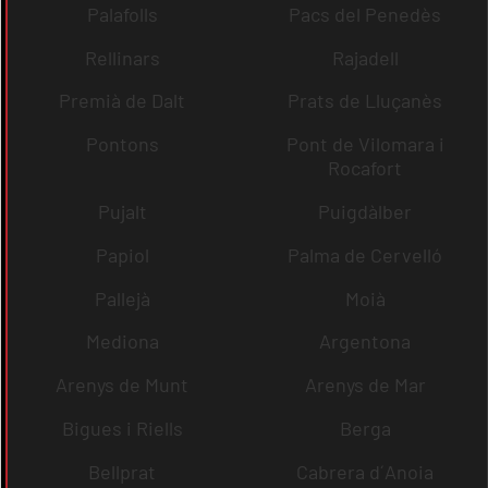
Palafolls
Pacs del Penedès
Rellinars
Rajadell
Premià de Dalt
Prats de Lluçanès
Pontons
Pont de Vilomara i
Rocafort
Pujalt
Puigdàlber
Papiol
Palma de Cervelló
Pallejà
Moià
Mediona
Argentona
Arenys de Munt
Arenys de Mar
Bigues i Riells
Berga
Bellprat
Cabrera d´Anoia