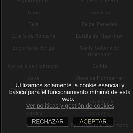
Esparreguera
Els Prats de Rei
Tiana
Terrassa
Teià
Fe del Penedès
Eulàlia de Ronçana
Eulàlia de Riuprimer
Eugènia de Berga
Santa Coloma de
Gramenet
Cornellà de Llobregat
Gelida
Gavà
Olesa de Montserrat
Utilizamos solamente la cookie esencial y
Olesa de Bonesvalls
Olèrdola
básica para el funcionamiento mínimo de esta
web.
dena
Castelldefels
Ver políticas y gestión de cookies
Castellcir
Cardona
RECHAZAR
ACEPTAR
Navas
Palau-solità i Plegamans