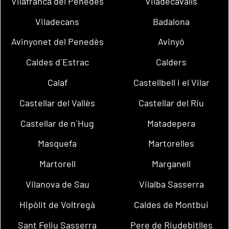
Vilafranca del Penedès
Viladecavalls
Viladecans
Badalona
Avinyonet del Penedès
Avinyó
Caldes d´Estrac
Calders
Calaf
Castellbell i el Vilar
Castellar del Vallès
Castellar del Riu
Castellar de n´Hug
Matadepera
Masquefa
Martorelles
Martorell
Marganell
Vilanova de Sau
Vilalba Sasserra
Hipòlit de Voltregà
Caldes de Montbui
Sant Feliu Sasserra
Pere de Riudebitlles