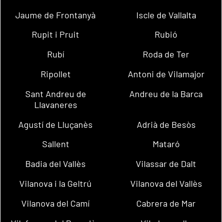
Jaume de Frontanyà
Iscle de Vallalta
Rupit i Pruit
Rubió
Rubí
Roda de Ter
Ripollet
Antoni de Vilamajor
Sant Andreu de
Andreu de la Barca
Llavaneres
Agustí de Lluçanès
Adrià de Besòs
Sallent
Mataró
Badia del Vallès
Vilassar de Dalt
Vilanova i la Geltrú
Vilanova del Vallès
Vilanova del Camí
Cabrera de Mar