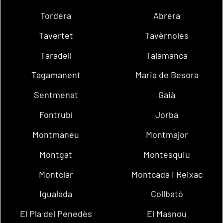
Tordera
Abrera
Tavertet
Tavèrnoles
Taradell
Talamanca
Tagamanent
Maria de Besora
Sentmenat
Gaià
Fontrubí
Jorba
Montmaneu
Montmajor
Montgat
Montesquiu
Montclar
Montcada i Reixac
Igualada
Collbató
El Pla del Penedès
El Masnou