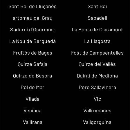
Sant Boi de Lluçanès
Sant Boi
artomeu del Grau
Sabadell
Sadurní d´Osormort
La Pobla de Claramunt
La Nou de Berguedà
La Llagosta
Fruitós de Bages
Fost de Campsentelles
Quirze Safaja
Quirze del Vallès
Quirze de Besora
Quintí de Mediona
Pol de Mar
Pere Sallavinera
Vilada
Vic
Veciana
Vallromanes
Vallirana
Vallgorguina