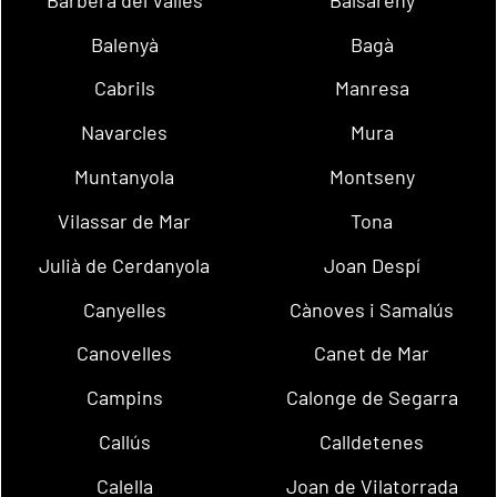
Balenyà
Bagà
Cabrils
Manresa
Navarcles
Mura
Muntanyola
Montseny
Vilassar de Mar
Tona
Julià de Cerdanyola
Joan Despí
Canyelles
Cànoves i Samalús
Canovelles
Canet de Mar
Campins
Calonge de Segarra
Callús
Calldetenes
Calella
Joan de Vilatorrada