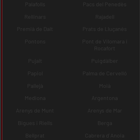
Palafolls
Pacs del Penedès
Rellinars
Rajadell
Premià de Dalt
Prats de Lluçanès
Pontons
Pont de Vilomara i
Rocafort
Pujalt
Puigdàlber
Papiol
Palma de Cervelló
Pallejà
Moià
Mediona
Argentona
Arenys de Munt
Arenys de Mar
Bigues i Riells
Berga
Bellprat
Cabrera d´Anoia