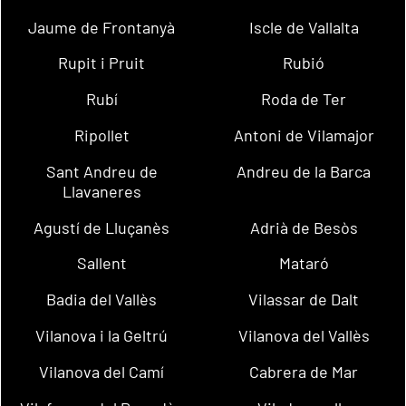
Jaume de Frontanyà
Iscle de Vallalta
Rupit i Pruit
Rubió
Rubí
Roda de Ter
Ripollet
Antoni de Vilamajor
Sant Andreu de
Andreu de la Barca
Llavaneres
Agustí de Lluçanès
Adrià de Besòs
Sallent
Mataró
Badia del Vallès
Vilassar de Dalt
Vilanova i la Geltrú
Vilanova del Vallès
Vilanova del Camí
Cabrera de Mar