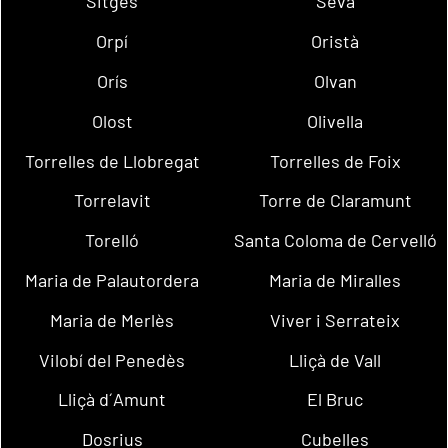
Sitges
Seva
Orpí
Oristà
Orís
Olvan
Olost
Olivella
Torrelles de Llobregat
Torrelles de Foix
Torrelavit
Torre de Claramunt
Torelló
Santa Coloma de Cervelló
Maria de Palautordera
Maria de Miralles
Maria de Merlès
Viver i Serrateix
Vilobí del Penedès
Lliçà de Vall
Lliçà d´Amunt
El Bruc
Dosrius
Cubelles