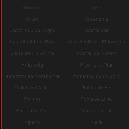
Borredà
Avià
Artés
Argençola
Castellnou de Bages
Castellgalí
Castellfullit del Boix
Castellfollit de Riubregós
Castellet i la Gornal
Castell de l´Areny
Puig-reig
Premià de Mar
Monistrol de Montserrat
Monistrol de Calders
Mollet del Vallès
Molins de Rei
Polinyà
Pobla de Lillet
Pineda de Mar
Castellbisbal
Alpens
Alella