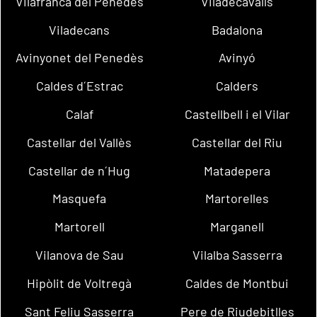
Vilafranca del Penedès
Viladecavalls
Viladecans
Badalona
Avinyonet del Penedès
Avinyó
Caldes d´Estrac
Calders
Calaf
Castellbell i el Vilar
Castellar del Vallès
Castellar del Riu
Castellar de n´Hug
Matadepera
Masquefa
Martorelles
Martorell
Marganell
Vilanova de Sau
Vilalba Sasserra
Hipòlit de Voltregà
Caldes de Montbui
Sant Feliu Sasserra
Pere de Riudebitlles