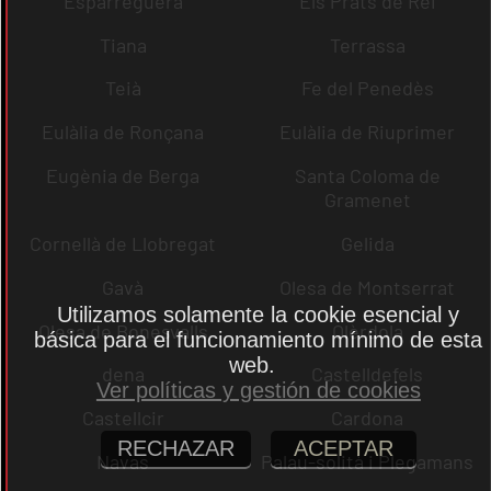
Esparreguera
Els Prats de Rei
Tiana
Terrassa
Teià
Fe del Penedès
Eulàlia de Ronçana
Eulàlia de Riuprimer
Eugènia de Berga
Santa Coloma de
Gramenet
Cornellà de Llobregat
Gelida
Gavà
Olesa de Montserrat
Utilizamos solamente la cookie esencial y
Olesa de Bonesvalls
Olèrdola
básica para el funcionamiento mínimo de esta
web.
dena
Castelldefels
Ver políticas y gestión de cookies
Castellcir
Cardona
RECHAZAR
ACEPTAR
Navas
Palau-solità i Plegamans