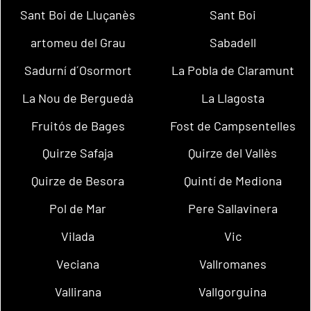
Sant Boi de Lluçanès
Sant Boi
artomeu del Grau
Sabadell
Sadurní d´Osormort
La Pobla de Claramunt
La Nou de Berguedà
La Llagosta
Fruitós de Bages
Fost de Campsentelles
Quirze Safaja
Quirze del Vallès
Quirze de Besora
Quintí de Mediona
Pol de Mar
Pere Sallavinera
Vilada
Vic
Veciana
Vallromanes
Vallirana
Vallgorguina