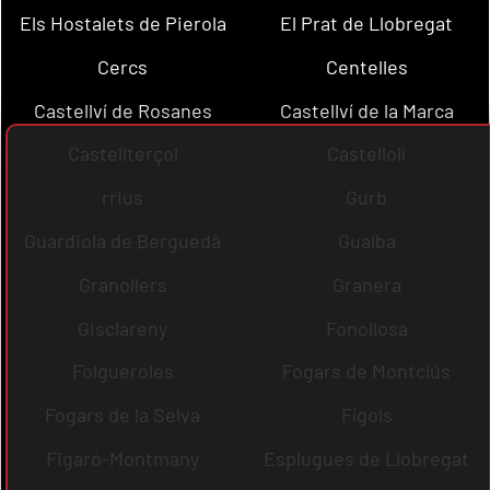
Els Hostalets de Pierola
El Prat de Llobregat
Cercs
Centelles
Castellví de Rosanes
Castellví de la Marca
Castellterçol
Castellolí
rrius
Gurb
Guardiola de Berguedà
Gualba
Granollers
Granera
Gisclareny
Fonollosa
Folgueroles
Fogars de Montclús
Fogars de la Selva
Fígols
Figaró-Montmany
Esplugues de Llobregat