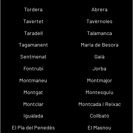
Tordera
Abrera
Tavertet
Tavèrnoles
Taradell
Talamanca
Tagamanent
Maria de Besora
Sentmenat
Gaià
Fontrubí
Jorba
Montmaneu
Montmajor
Montgat
Montesquiu
Montclar
Montcada i Reixac
Igualada
Collbató
El Pla del Penedès
El Masnou