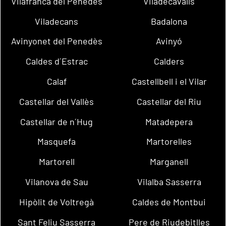
Vilafranca del Penedès
Viladecavalls
Viladecans
Badalona
Avinyonet del Penedès
Avinyó
Caldes d´Estrac
Calders
Calaf
Castellbell i el Vilar
Castellar del Vallès
Castellar del Riu
Castellar de n´Hug
Matadepera
Masquefa
Martorelles
Martorell
Marganell
Vilanova de Sau
Vilalba Sasserra
Hipòlit de Voltregà
Caldes de Montbui
Sant Feliu Sasserra
Pere de Riudebitlles