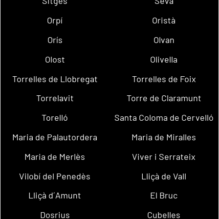
Sitges
Seva
Orpí
Oristà
Orís
Olvan
Olost
Olivella
Torrelles de Llobregat
Torrelles de Foix
Torrelavit
Torre de Claramunt
Torelló
Santa Coloma de Cervelló
Maria de Palautordera
Maria de Miralles
Maria de Merlès
Viver i Serrateix
Vilobí del Penedès
Lliçà de Vall
Lliçà d´Amunt
El Bruc
Dosrius
Cubelles