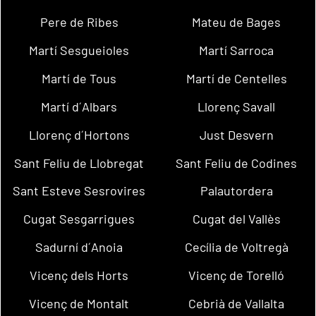
Pere de Ribes
Mateu de Bages
Martí Sesgueioles
Martí Sarroca
Martí de Tous
Martí de Centelles
Martí d´Albars
Llorenç Savall
Llorenç d´Hortons
Just Desvern
Sant Feliu de Llobregat
Sant Feliu de Codines
Sant Esteve Sesrovires
Palautordera
Cugat Sesgarrigues
Cugat del Vallès
Sadurní d´Anoia
Cecília de Voltregà
Vicenç dels Horts
Vicenç de Torelló
Vicenç de Montalt
Cebrià de Vallalta