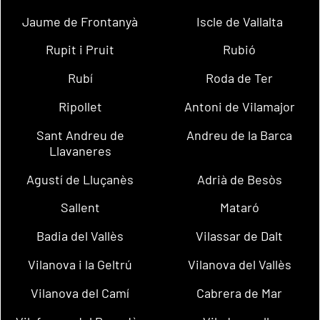
Jaume de Frontanyà
Iscle de Vallalta
Rupit i Pruit
Rubió
Rubí
Roda de Ter
Ripollet
Antoni de Vilamajor
Sant Andreu de
Andreu de la Barca
Llavaneres
Agustí de Lluçanès
Adrià de Besòs
Sallent
Mataró
Badia del Vallès
Vilassar de Dalt
Vilanova i la Geltrú
Vilanova del Vallès
Vilanova del Camí
Cabrera de Mar