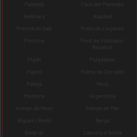
Palafolls
Pacs del Penedès
Rellinars
Rajadell
Premià de Dalt
Prats de Lluçanès
Pontons
Pont de Vilomara i
Rocafort
Pujalt
Puigdàlber
Papiol
Palma de Cervelló
Pallejà
Moià
Mediona
Argentona
Arenys de Munt
Arenys de Mar
Bigues i Riells
Berga
Bellprat
Cabrera d´Anoia