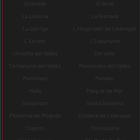
Gironella
El Brull
La Llacuna
La Granada
La Garriga
L´Hospitalet de Llobregat
L´Estany
L´Espunyola
l´Ametlla del Vallès
Cervelló
Cerdanyola del Vallès
Montornès del Vallès
Montmeló
Manlleu
Malla
Malgrat de Mar
Santpedor
Santa Susanna
Perpètua de Mogoda
Corbera de Llobregat
Copons
Collsuspina