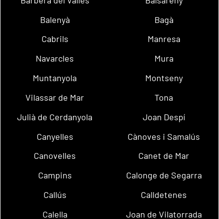
Balenyà
Bagà
Cabrils
Manresa
Navarcles
Mura
Muntanyola
Montseny
Vilassar de Mar
Tona
Julià de Cerdanyola
Joan Despí
Canyelles
Cànoves i Samalús
Canovelles
Canet de Mar
Campins
Calonge de Segarra
Callús
Calldetenes
Calella
Joan de Vilatorrada