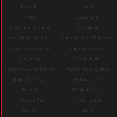
Borredà
Avià
Artés
Argençola
Castellnou de Bages
Castellgalí
Castellfullit del Boix
Castellfollit de Riubregós
Castellet i la Gornal
Castell de l´Areny
Puig-reig
Premià de Mar
Monistrol de Montserrat
Monistrol de Calders
Mollet del Vallès
Molins de Rei
Polinyà
Pobla de Lillet
Pineda de Mar
Castellbisbal
Alpens
Alella