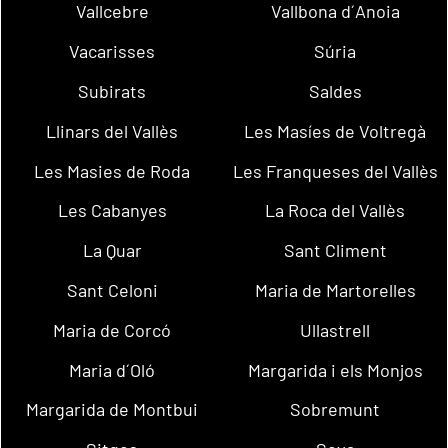
Vallcebre
Vallbona d´Anoia
Vacarisses
Súria
Subirats
Saldes
Llinars del Vallès
Les Masíes de Voltregà
Les Masies de Roda
Les Franqueses del Vallès
Les Cabanyes
La Roca del Vallès
La Quar
Sant Climent
Sant Celoni
Maria de Martorelles
Maria de Corcó
Ullastrell
Maria d´Oló
Margarida i els Monjos
Margarida de Montbui
Sobremunt