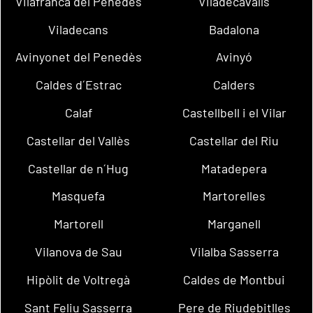
Vilafranca del Penedès
Viladecavalls
Viladecans
Badalona
Avinyonet del Penedès
Avinyó
Caldes d´Estrac
Calders
Calaf
Castellbell i el Vilar
Castellar del Vallès
Castellar del Riu
Castellar de n´Hug
Matadepera
Masquefa
Martorelles
Martorell
Marganell
Vilanova de Sau
Vilalba Sasserra
Hipòlit de Voltregà
Caldes de Montbui
Sant Feliu Sasserra
Pere de Riudebitlles