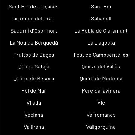
Sant Boi de Lluçanès
Sant Boi
artomeu del Grau
Sabadell
Sadurní d´Osormort
La Pobla de Claramunt
La Nou de Berguedà
La Llagosta
Fruitós de Bages
Fost de Campsentelles
Quirze Safaja
Quirze del Vallès
Quirze de Besora
Quintí de Mediona
Pol de Mar
Pere Sallavinera
Vilada
Vic
Veciana
Vallromanes
Vallirana
Vallgorguina