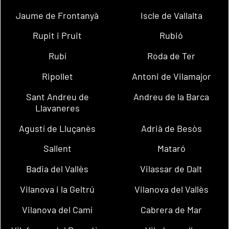
Jaume de Frontanyà
Iscle de Vallalta
Rupit i Pruit
Rubió
Rubí
Roda de Ter
Ripollet
Antoni de Vilamajor
Sant Andreu de
Andreu de la Barca
Llavaneres
Agustí de Lluçanès
Adrià de Besòs
Sallent
Mataró
Badia del Vallès
Vilassar de Dalt
Vilanova i la Geltrú
Vilanova del Vallès
Vilanova del Camí
Cabrera de Mar