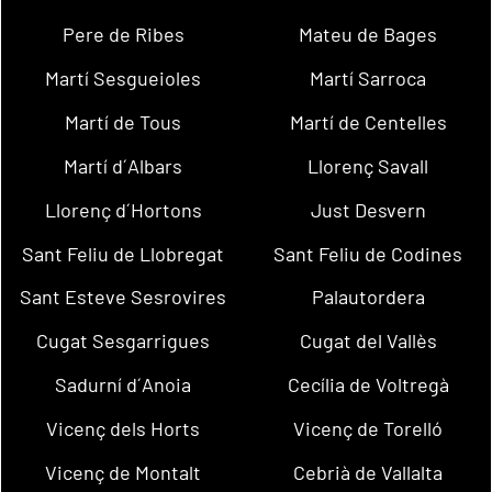
Pere de Ribes
Mateu de Bages
Martí Sesgueioles
Martí Sarroca
Martí de Tous
Martí de Centelles
Martí d´Albars
Llorenç Savall
Llorenç d´Hortons
Just Desvern
Sant Feliu de Llobregat
Sant Feliu de Codines
Sant Esteve Sesrovires
Palautordera
Cugat Sesgarrigues
Cugat del Vallès
Sadurní d´Anoia
Cecília de Voltregà
Vicenç dels Horts
Vicenç de Torelló
Vicenç de Montalt
Cebrià de Vallalta