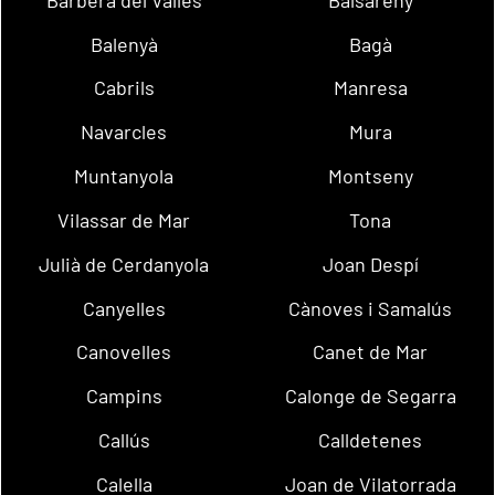
Balenyà
Bagà
Cabrils
Manresa
Navarcles
Mura
Muntanyola
Montseny
Vilassar de Mar
Tona
Julià de Cerdanyola
Joan Despí
Canyelles
Cànoves i Samalús
Canovelles
Canet de Mar
Campins
Calonge de Segarra
Callús
Calldetenes
Calella
Joan de Vilatorrada