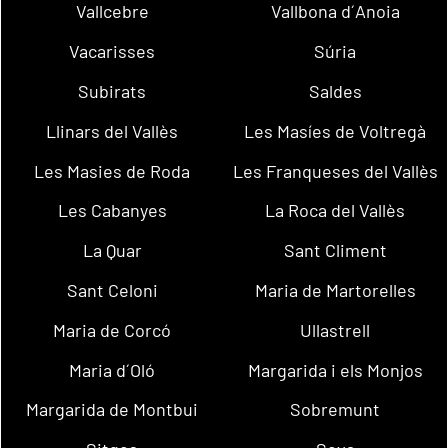
Vallcebre
Vallbona d´Anoia
Vacarisses
Súria
Subirats
Saldes
Llinars del Vallès
Les Masíes de Voltregà
Les Masies de Roda
Les Franqueses del Vallès
Les Cabanyes
La Roca del Vallès
La Quar
Sant Climent
Sant Celoni
Maria de Martorelles
Maria de Corcó
Ullastrell
Maria d´Oló
Margarida i els Monjos
Margarida de Montbui
Sobremunt