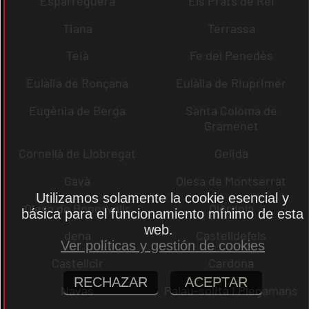
Esparreguera
Els Prats de Rei
Tiana
Terrassa
Teià
Fe del Penedès
Eulàlia de Ronçana
Eulàlia de Riuprimer
Eugènia de Berga
Santa Coloma de
Gramenet
Cornellà de Llobregat
Gelida
Gavà
Olesa de Montserrat
Utilizamos solamente la cookie esencial y
Olesa de Bonesvalls
Olèrdola
básica para el funcionamiento mínimo de esta
web.
dena
Castelldefels
Ver políticas y gestión de cookies
Castellcir
Cardona
RECHAZAR
ACEPTAR
Navas
Palau-solità i Plegamans