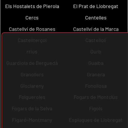
Els Hostalets de Pierola
El Prat de Llobregat
Cercs
Centelles
Castellví de Rosanes
Castellví de la Marca
Castellterçol
Castellolí
rrius
Gurb
Guardiola de Berguedà
Gualba
Granollers
Granera
Gisclareny
Fonollosa
Folgueroles
Fogars de Montclús
Fogars de la Selva
Fígols
Figaró-Montmany
Esplugues de Llobregat