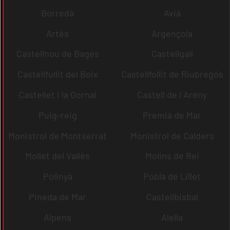
Borredà
Avià
Artés
Argençola
Castellnou de Bages
Castellgalí
Castellfullit del Boix
Castellfollit de Riubregós
Castellet i la Gornal
Castell de l´Areny
Puig-reig
Premià de Mar
Monistrol de Montserrat
Monistrol de Calders
Mollet del Vallès
Molins de Rei
Polinyà
Pobla de Lillet
Pineda de Mar
Castellbisbal
Alpens
Alella