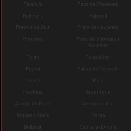
Palafolls
Pacs del Penedès
Rellinars
Rajadell
Premià de Dalt
Prats de Lluçanès
Pontons
Pont de Vilomara i
Rocafort
Pujalt
Puigdàlber
Papiol
Palma de Cervelló
Pallejà
Moià
Mediona
Argentona
Arenys de Munt
Arenys de Mar
Bigues i Riells
Berga
Bellprat
Cabrera d´Anoia