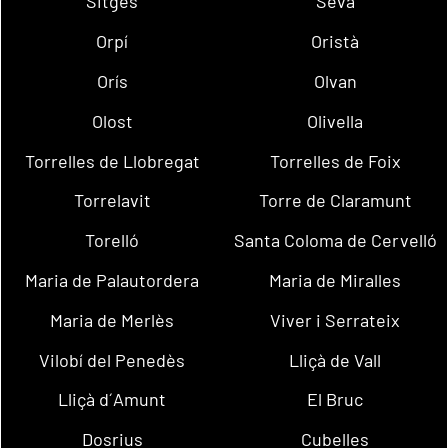
Sitges
Seva
Orpí
Oristà
Orís
Olvan
Olost
Olivella
Torrelles de Llobregat
Torrelles de Foix
Torrelavit
Torre de Claramunt
Torelló
Santa Coloma de Cervelló
Maria de Palautordera
Maria de Miralles
Maria de Merlès
Viver i Serrateix
Vilobí del Penedès
Lliçà de Vall
Lliçà d´Amunt
El Bruc
Dosrius
Cubelles