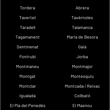
Tordera
Abrera
Tavertet
Tavèrnoles
Taradell
Talamanca
Tagamanent
Maria de Besora
Sentmenat
Gaià
Fontrubí
Jorba
Montmaneu
Montmajor
Montgat
Montesquiu
Montclar
Montcada i Reixac
Igualada
Collbató
El Pla del Penedès
El Masnou