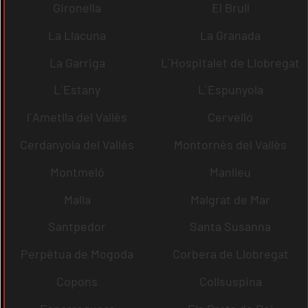
Gironella
El Brull
La Llacuna
La Granada
La Garriga
L´Hospitalet de Llobregat
L´Estany
L´Espunyola
l´Ametlla del Vallès
Cervelló
Cerdanyola del Vallès
Montornès del Vallès
Montmeló
Manlleu
Malla
Malgrat de Mar
Santpedor
Santa Susanna
Perpètua de Mogoda
Corbera de Llobregat
Copons
Collsuspina