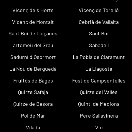
Vicenç dels Horts
Vicenç de Torelló
Vicenç de Montalt
Cebrià de Vallalta
Sant Boi de Lluçanès
Sant Boi
artomeu del Grau
Sabadell
Sadurní d´Osormort
La Pobla de Claramunt
La Nou de Berguedà
La Llagosta
Fruitós de Bages
Fost de Campsentelles
Quirze Safaja
Quirze del Vallès
Quirze de Besora
Quintí de Mediona
Pol de Mar
Pere Sallavinera
Vilada
Vic