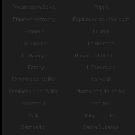
Fogars de la Selva
Fígols
Figaró-Montmany
Esplugues de Llobregat
Gironella
El Brull
La Llacuna
La Granada
La Garriga
L´Hospitalet de Llobregat
L´Estany
L´Espunyola
l´Ametlla del Vallès
Cervelló
Cerdanyola del Vallès
Montornès del Vallès
Montmeló
Manlleu
Malla
Malgrat de Mar
Santpedor
Santa Susanna