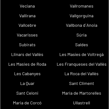
Veciana
Vallromanes
Vallirana
Vallgorguina
Vallcebre
Vallbona d´Anoia
Vacarisses
Súria
Subirats
Saldes
Llinars del Vallès
Les Masíes de Voltregà
Les Masies de Roda
Les Franqueses del Vallès
Les Cabanyes
La Roca del Vallès
La Quar
Sant Climent
Sant Celoni
Maria de Martorelles
Maria de Corcó
Ullastrell