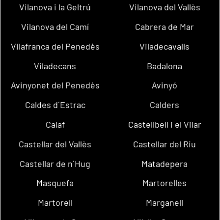
Vilanova i la Geltrú
Vilanova del Vallès
Vilanova del Camí
Cabrera de Mar
Vilafranca del Penedès
Viladecavalls
Viladecans
Badalona
Avinyonet del Penedès
Avinyó
Caldes d´Estrac
Calders
Calaf
Castellbell i el Vilar
Castellar del Vallès
Castellar del Riu
Castellar de n´Hug
Matadepera
Masquefa
Martorelles
Martorell
Marganell