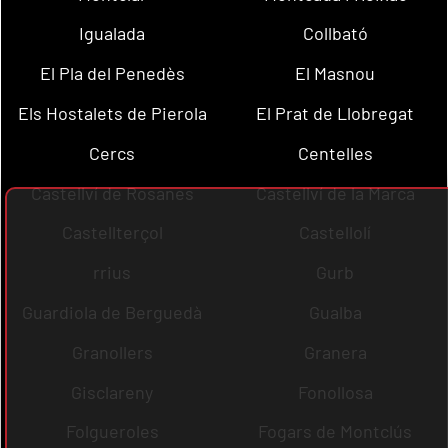
Igualada
Collbató
El Pla del Penedès
El Masnou
Els Hostalets de Pierola
El Prat de Llobregat
Cercs
Centelles
Castellví de Rosanes
Castellví de la Marca
Castellterçol
Castellolí
rrius
Gurb
Guardiola de Berguedà
Gualba
Granollers
Granera
Gisclareny
Fonollosa
Folgueroles
Fogars de Montclús