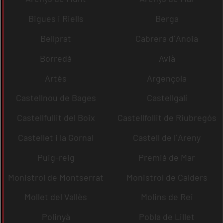
Bigues i Riells
Berga
Bellprat
Cabrera d´Anoia
Borredà
Avià
Artés
Argençola
Castellnou de Bages
Castellgalí
Castellfullit del Boix
Castellfollit de Riubregós
Castellet i la Gornal
Castell de l´Areny
Puig-reig
Premià de Mar
Monistrol de Montserrat
Monistrol de Calders
Mollet del Vallès
Molins de Rei
Polinyà
Pobla de Lillet