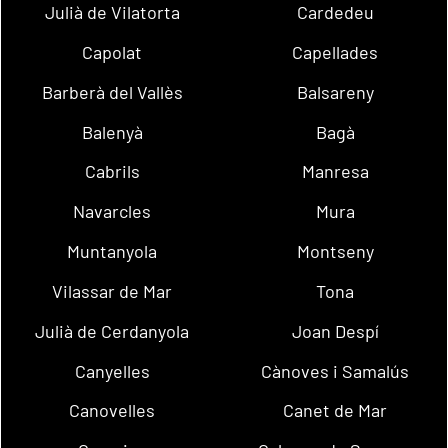
Julià de Vilatorta
Cardedeu
Capolat
Capellades
Barberà del Vallès
Balsareny
Balenyà
Bagà
Cabrils
Manresa
Navarcles
Mura
Muntanyola
Montseny
Vilassar de Mar
Tona
Julià de Cerdanyola
Joan Despí
Canyelles
Cànoves i Samalús
Canovelles
Canet de Mar