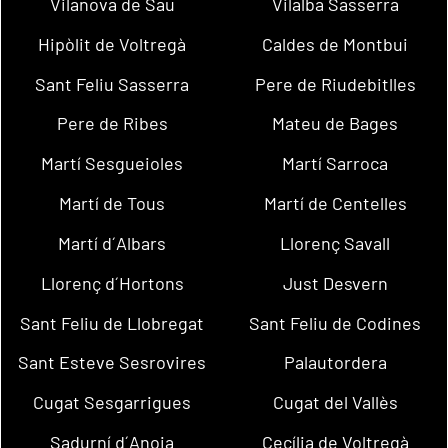
Vilanova de Sau
Vilalba Sasserra
Hipòlit de Voltregà
Caldes de Montbui
Sant Feliu Sasserra
Pere de Riudebitlles
Pere de Ribes
Mateu de Bages
Martí Sesgueioles
Martí Sarroca
Martí de Tous
Martí de Centelles
Martí d´Albars
Llorenç Savall
Llorenç d´Hortons
Just Desvern
Sant Feliu de Llobregat
Sant Feliu de Codines
Sant Esteve Sesrovires
Palautordera
Cugat Sesgarrigues
Cugat del Vallès
Sadurní d´Anoia
Cecília de Voltregà