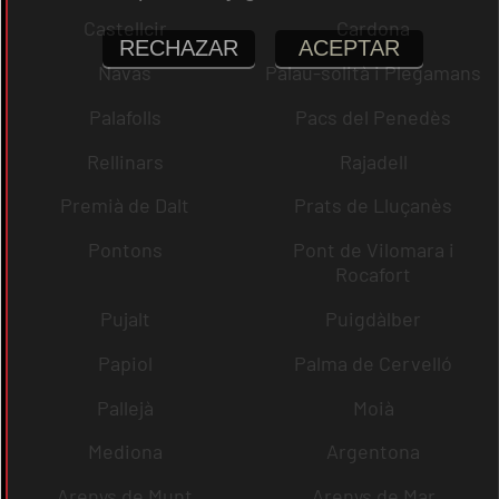
Castellcir
Cardona
RECHAZAR
ACEPTAR
Navas
Palau-solità i Plegamans
Palafolls
Pacs del Penedès
Rellinars
Rajadell
Premià de Dalt
Prats de Lluçanès
Pontons
Pont de Vilomara i
Rocafort
Pujalt
Puigdàlber
Papiol
Palma de Cervelló
Pallejà
Moià
Mediona
Argentona
Arenys de Munt
Arenys de Mar