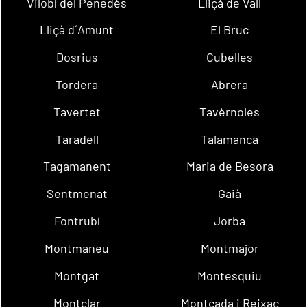
Vilobí del Penedès
Lliçà de Vall
Lliçà d´Amunt
El Bruc
Dosrius
Cubelles
Tordera
Abrera
Tavertet
Tavèrnoles
Taradell
Talamanca
Tagamanent
Maria de Besora
Sentmenat
Gaià
Fontrubí
Jorba
Montmaneu
Montmajor
Montgat
Montesquiu
Montclar
Montcada i Reixac