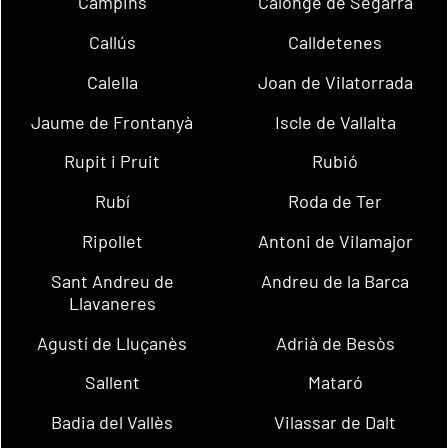
Campins
Calonge de Segarra
Callús
Calldetenes
Calella
Joan de Vilatorrada
Jaume de Frontanyà
Iscle de Vallalta
Rupit i Pruit
Rubió
Rubí
Roda de Ter
Ripollet
Antoni de Vilamajor
Sant Andreu de
Andreu de la Barca
Llavaneres
Agustí de Lluçanès
Adrià de Besòs
Sallent
Mataró
Badia del Vallès
Vilassar de Dalt