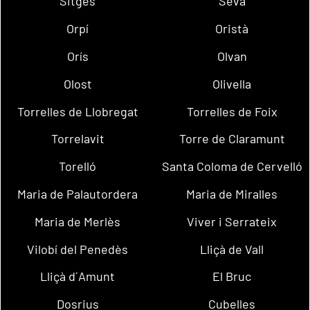
Sitges
Seva
Orpí
Oristà
Orís
Olvan
Olost
Olivella
Torrelles de Llobregat
Torrelles de Foix
Torrelavit
Torre de Claramunt
Torelló
Santa Coloma de Cervelló
Maria de Palautordera
Maria de Miralles
Maria de Merlès
Viver i Serrateix
Vilobí del Penedès
Lliçà de Vall
Lliçà d´Amunt
El Bruc
Dosrius
Cubelles