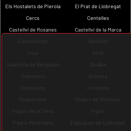
Els Hostalets de Pierola
El Prat de Llobregat
Cercs
Centelles
Castellví de Rosanes
Castellví de la Marca
Castellterçol
Castellolí
rrius
Gurb
Guardiola de Berguedà
Gualba
Granollers
Granera
Gisclareny
Fonollosa
Folgueroles
Fogars de Montclús
Fogars de la Selva
Fígols
Figaró-Montmany
Esplugues de Llobregat