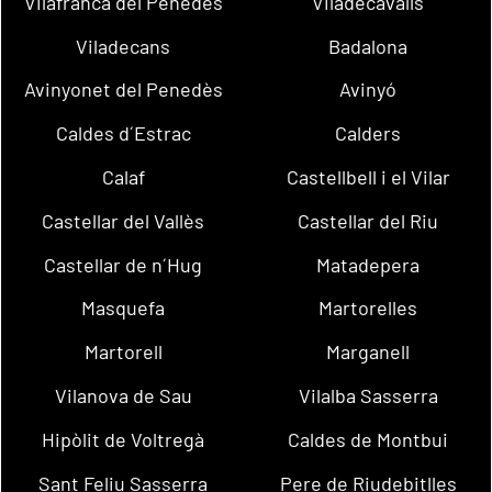
Vilafranca del Penedès
Viladecavalls
Viladecans
Badalona
Avinyonet del Penedès
Avinyó
Caldes d´Estrac
Calders
Calaf
Castellbell i el Vilar
Castellar del Vallès
Castellar del Riu
Castellar de n´Hug
Matadepera
Masquefa
Martorelles
Martorell
Marganell
Vilanova de Sau
Vilalba Sasserra
Hipòlit de Voltregà
Caldes de Montbui
Sant Feliu Sasserra
Pere de Riudebitlles