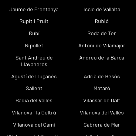
Jaume de Frontanyà
Iscle de Vallalta
Rupit i Pruit
Rubió
Rubí
Roda de Ter
Ripollet
Antoni de Vilamajor
Sant Andreu de
Andreu de la Barca
Llavaneres
Agustí de Lluçanès
Adrià de Besòs
Sallent
Mataró
Badia del Vallès
Vilassar de Dalt
Vilanova i la Geltrú
Vilanova del Vallès
Vilanova del Camí
Cabrera de Mar