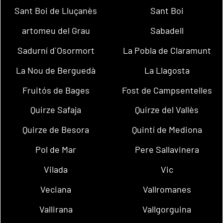
Sant Boi de Lluçanès
Sant Boi
artomeu del Grau
Sabadell
Sadurní d´Osormort
La Pobla de Claramunt
La Nou de Berguedà
La Llagosta
Fruitós de Bages
Fost de Campsentelles
Quirze Safaja
Quirze del Vallès
Quirze de Besora
Quintí de Mediona
Pol de Mar
Pere Sallavinera
Vilada
Vic
Veciana
Vallromanes
Vallirana
Vallgorguina