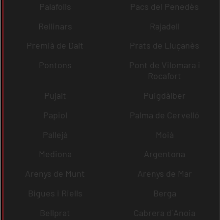
Palafolls
Pacs del Penedès
Rellinars
Rajadell
Premià de Dalt
Prats de Lluçanès
Pontons
Pont de Vilomara i
Rocafort
Pujalt
Puigdàlber
Papiol
Palma de Cervelló
Pallejà
Moià
Mediona
Argentona
Arenys de Munt
Arenys de Mar
Bigues i Riells
Berga
Bellprat
Cabrera d´Anoia