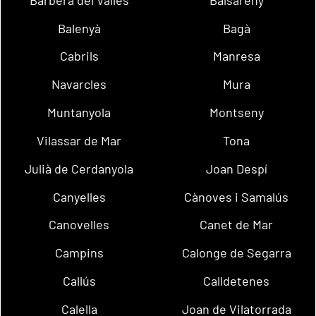
Balenyà
Bagà
Cabrils
Manresa
Navarcles
Mura
Muntanyola
Montseny
Vilassar de Mar
Tona
Julià de Cerdanyola
Joan Despí
Canyelles
Cànoves i Samalús
Canovelles
Canet de Mar
Campins
Calonge de Segarra
Callús
Calldetenes
Calella
Joan de Vilatorrada