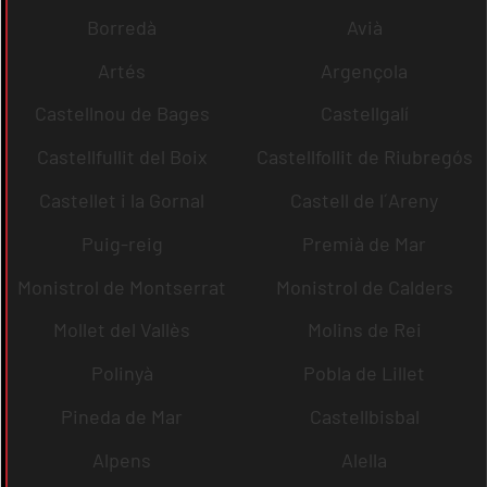
Borredà
Avià
Artés
Argençola
Castellnou de Bages
Castellgalí
Castellfullit del Boix
Castellfollit de Riubregós
Castellet i la Gornal
Castell de l´Areny
Puig-reig
Premià de Mar
Monistrol de Montserrat
Monistrol de Calders
Mollet del Vallès
Molins de Rei
Polinyà
Pobla de Lillet
Pineda de Mar
Castellbisbal
Alpens
Alella