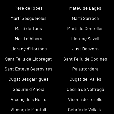
Pere de Ribes
Mateu de Bages
Martí Sesgueioles
Martí Sarroca
Martí de Tous
Martí de Centelles
Martí d´Albars
Llorenç Savall
Llorenç d´Hortons
Just Desvern
Sant Feliu de Llobregat
Sant Feliu de Codines
Sant Esteve Sesrovires
Palautordera
Cugat Sesgarrigues
Cugat del Vallès
Sadurní d´Anoia
Cecília de Voltregà
Vicenç dels Horts
Vicenç de Torelló
Vicenç de Montalt
Cebrià de Vallalta