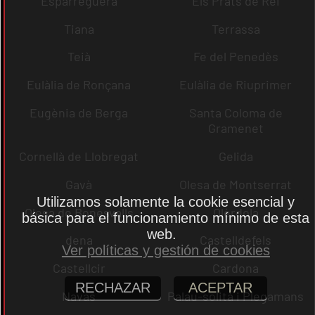
Esparreguera
Els Prats de Rei
Tiana
Terrassa
Teià
Fe del Penedès
Eulàlia de Ronçana
Eulàlia de Riuprimer
Eugènia de Berga
Santa Coloma de
Gramenet
Cornellà de Llobregat
Gelida
Gavà
Olesa de Montserrat
Utilizamos solamente la cookie esencial y
Olesa de Bonesvalls
Olèrdola
básica para el funcionamiento mínimo de esta
web.
dena
Castelldefels
Ver políticas y gestión de cookies
Castellcir
Cardona
RECHAZAR
ACEPTAR
Navas
Palau-solità i Plegamans