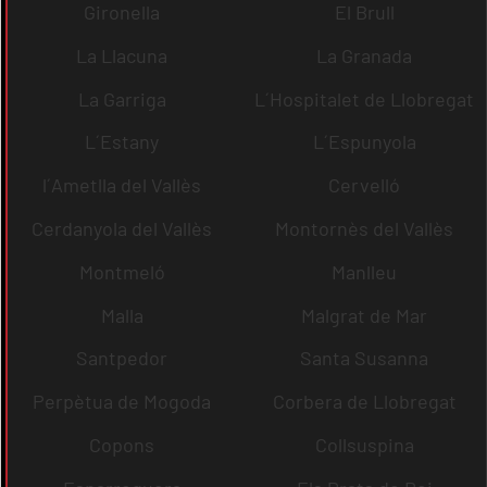
Gironella
El Brull
La Llacuna
La Granada
La Garriga
L´Hospitalet de Llobregat
L´Estany
L´Espunyola
l´Ametlla del Vallès
Cervelló
Cerdanyola del Vallès
Montornès del Vallès
Montmeló
Manlleu
Malla
Malgrat de Mar
Santpedor
Santa Susanna
Perpètua de Mogoda
Corbera de Llobregat
Copons
Collsuspina