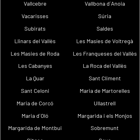
Vallcebre
Vallbona d´Anoia
Vacarisses
Súria
Subirats
Saldes
Llinars del Vallès
Les Masíes de Voltregà
Les Masies de Roda
Les Franqueses del Vallès
Les Cabanyes
La Roca del Vallès
La Quar
Sant Climent
Sant Celoni
Maria de Martorelles
Maria de Corcó
Ullastrell
Maria d´Oló
Margarida i els Monjos
Margarida de Montbui
Sobremunt