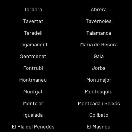
Tordera
Abrera
Tavertet
Tavèrnoles
Taradell
Talamanca
Tagamanent
Maria de Besora
Sentmenat
Gaià
Fontrubí
Jorba
Montmaneu
Montmajor
Montgat
Montesquiu
Montclar
Montcada i Reixac
Igualada
Collbató
El Pla del Penedès
El Masnou