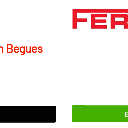
n Begues
E