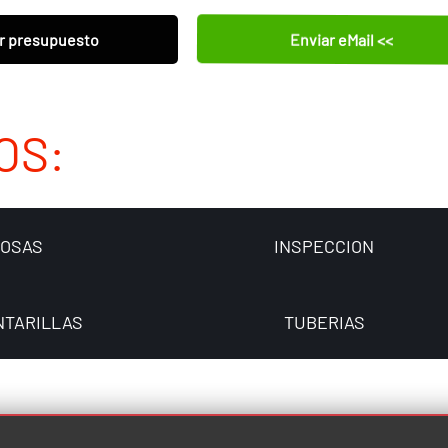
Enviar eMail <<
r presupuesto
OS:
FOSAS
INSPECCION
NTARILLAS
TUBERIAS