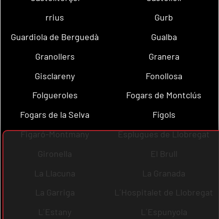
rrius
Gurb
Guardiola de Berguedà
Gualba
Granollers
Granera
Gisclareny
Fonollosa
Folgueroles
Fogars de Montclús
Fogars de la Selva
Fígols
Figaró-Montmany
Esplugues de Llobregat
Gironella
El Brull
La Llacuna
La Granada
La Garriga
L´Hospitalet de Llobregat
L´Estany
L´Espunyola