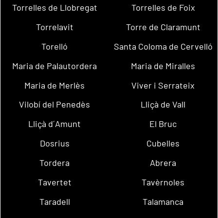
Torrelles de Llobregat
Torrelles de Foix
Torrelavit
Torre de Claramunt
Torelló
Santa Coloma de Cervelló
Maria de Palautordera
Maria de Miralles
Maria de Merlès
Viver i Serrateix
Vilobí del Penedès
Lliçà de Vall
Lliçà d´Amunt
El Bruc
Dosrius
Cubelles
Tordera
Abrera
Tavertet
Tavèrnoles
Taradell
Talamanca