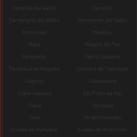
l´Ametlla del Vallès
Cervelló
Cerdanyola del Vallès
Montornès del Vallès
Montmeló
Manlleu
Malla
Malgrat de Mar
Santpedor
Santa Susanna
Perpètua de Mogoda
Corbera de Llobregat
Copons
Collsuspina
Esparreguera
Els Prats de Rei
Tiana
Terrassa
Teià
Fe del Penedès
Eulàlia de Ronçana
Eulàlia de Riuprimer