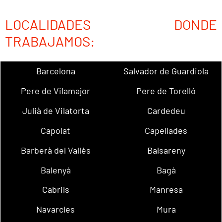
LOCALIDADES DONDE
TRABAJAMOS:
Barcelona
Salvador de Guardiola
Pere de Vilamajor
Pere de Torelló
Julià de Vilatorta
Cardedeu
Capolat
Capellades
Barberà del Vallès
Balsareny
Balenyà
Bagà
Cabrils
Manresa
Navarcles
Mura