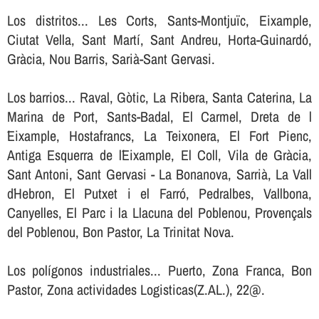
Los distritos... Les Corts, Sants-Montjuïc, Eixample,
Ciutat Vella, Sant Martí, Sant Andreu, Horta-Guinardó,
Gràcia, Nou Barris, Sarià-Sant Gervasi.
Los barrios... Raval, Gòtic, La Ribera, Santa Caterina, La
Marina de Port, Sants-Badal, El Carmel, Dreta de l
´Eixample, Hostafrancs, La Teixonera, El Fort Pienc,
Antiga Esquerra de l´Eixample, El Coll, Vila de Gràcia,
Sant Antoni, Sant Gervasi - La Bonanova, Sarrià, La Vall
d´Hebron, El Putxet i el Farró, Pedralbes, Vallbona,
Canyelles, El Parc i la Llacuna del Poblenou, Provençals
del Poblenou, Bon Pastor, La Trinitat Nova.
Los polígonos industriales... Puerto, Zona Franca, Bon
Pastor, Zona actividades Logisticas(Z.AL.), 22@.