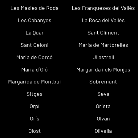
Les Masies de Roda
Les Franqueses del Vallès
Les Cabanyes
La Roca del Vallès
La Quar
Sant Climent
Sant Celoni
Maria de Martorelles
Maria de Corcó
Ullastrell
Maria d´Oló
Margarida i els Monjos
Margarida de Montbui
Sobremunt
Sitges
Seva
Orpí
Oristà
Orís
Olvan
Olost
Olivella