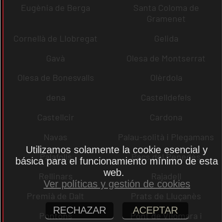
Eugènia de Berga
Santa Coloma de
Gramenet
Cornellà de Llobregat
Gelida
Gavà
Olesa de Montserrat
Olesa de Bonesvalls
Olèrdola
dena
Castelldefels
Castellcir
Cardona
Navas
Palau-solità i Plegamans
Utilizamos solamente la cookie esencial y
Palafolls
Pacs del Penedès
básica para el funcionamiento mínimo de esta
web.
Rellinars
Rajadell
Ver políticas y gestión de cookies
Premià de Dalt
Prats de Lluçanès
RECHAZAR
ACEPTAR
Pontons
Pont de Vilomara i