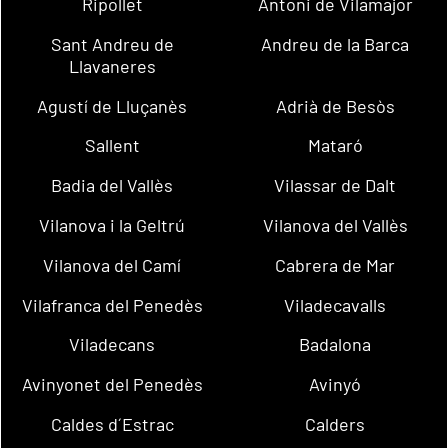
Ripollet
Antoni de Vilamajor
Sant Andreu de
Andreu de la Barca
Llavaneres
Agustí de Lluçanès
Adrià de Besòs
Sallent
Mataró
Badia del Vallès
Vilassar de Dalt
Vilanova i la Geltrú
Vilanova del Vallès
Vilanova del Camí
Cabrera de Mar
Vilafranca del Penedès
Viladecavalls
Viladecans
Badalona
Avinyonet del Penedès
Avinyó
Caldes d´Estrac
Calders