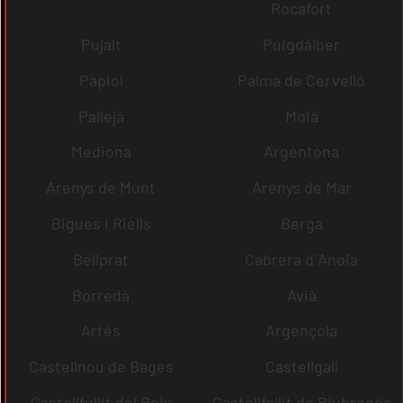
Rocafort
Pujalt
Puigdàlber
Papiol
Palma de Cervelló
Pallejà
Moià
Mediona
Argentona
Arenys de Munt
Arenys de Mar
Bigues i Riells
Berga
Bellprat
Cabrera d´Anoia
Borredà
Avià
Artés
Argençola
Castellnou de Bages
Castellgalí
Castellfullit del Boix
Castellfollit de Riubregós