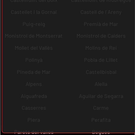
Castellet i la Gornal
Castell de l´Areny
Puig-reig
Premià de Mar
Monistrol de Montserrat
Monistrol de Calders
Mollet del Vallès
Molins de Rei
Polinyà
Pobla de Lillet
Pineda de Mar
Castellbisbal
Alpens
Alella
Aiguafreda
Aguilar de Segarra
Casserres
Carme
Piera
Perafita
Parets del Vallès
Begues