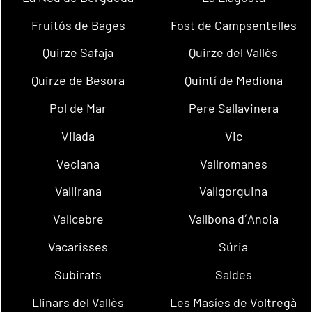
Fruitós de Bages
Fost de Campsentelles
Quirze Safaja
Quirze del Vallès
Quirze de Besora
Quintí de Mediona
Pol de Mar
Pere Sallavinera
Vilada
Vic
Veciana
Vallromanes
Vallirana
Vallgorguina
Vallcebre
Vallbona d´Anoia
Vacarisses
Súria
Subirats
Saldes
Llinars del Vallès
Les Masíes de Voltregà