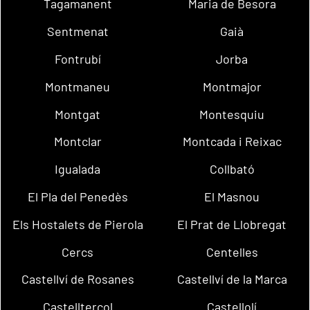
Tagamanent
Maria de Besora
Sentmenat
Gaià
Fontrubí
Jorba
Montmaneu
Montmajor
Montgat
Montesquiu
Montclar
Montcada i Reixac
Igualada
Collbató
El Pla del Penedès
El Masnou
Els Hostalets de Pierola
El Prat de Llobregat
Cercs
Centelles
Castellví de Rosanes
Castellví de la Marca
Castellterçol
Castellolí