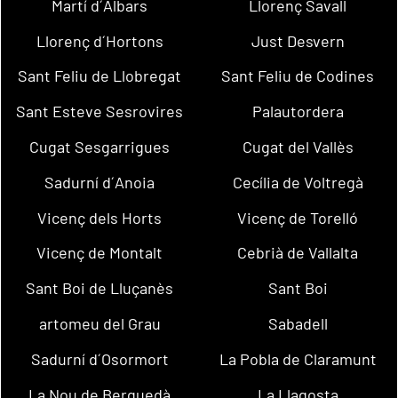
Martí d´Albars
Llorenç Savall
Llorenç d´Hortons
Just Desvern
Sant Feliu de Llobregat
Sant Feliu de Codines
Sant Esteve Sesrovires
Palautordera
Cugat Sesgarrigues
Cugat del Vallès
Sadurní d´Anoia
Cecília de Voltregà
Vicenç dels Horts
Vicenç de Torelló
Vicenç de Montalt
Cebrià de Vallalta
Sant Boi de Lluçanès
Sant Boi
artomeu del Grau
Sabadell
Sadurní d´Osormort
La Pobla de Claramunt
La Nou de Berguedà
La Llagosta