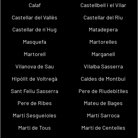
Calaf
Castellbell i el Vilar
Castellar del Vallès
Castellar del Riu
Castellar de n´Hug
Matadepera
Masquefa
Martorelles
Martorell
Marganell
Vilanova de Sau
Vilalba Sasserra
Hipòlit de Voltregà
Caldes de Montbui
Sant Feliu Sasserra
Pere de Riudebitlles
Pere de Ribes
Mateu de Bages
Martí Sesgueioles
Martí Sarroca
Martí de Tous
Martí de Centelles