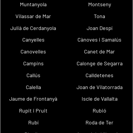
Muntanyola
Montseny
Vilassar de Mar
Tona
Julià de Cerdanyola
Joan Despí
Canyelles
Cànoves i Samalús
Canovelles
Canet de Mar
Campins
Calonge de Segarra
Callús
Calldetenes
Calella
Joan de Vilatorrada
Jaume de Frontanyà
Iscle de Vallalta
Rupit i Pruit
Rubió
Rubí
Roda de Ter