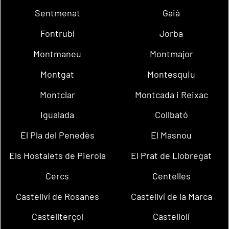
Sentmenat
Gaià
Fontrubí
Jorba
Montmaneu
Montmajor
Montgat
Montesquiu
Montclar
Montcada i Reixac
Igualada
Collbató
El Pla del Penedès
El Masnou
Els Hostalets de Pierola
El Prat de Llobregat
Cercs
Centelles
Castellví de Rosanes
Castellví de la Marca
Castellterçol
Castellolí