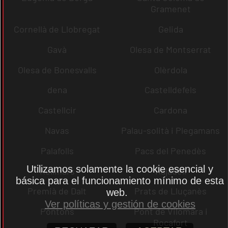
Gramenet
Cornellà de Llobregat
Gelida
Gavà
Olesa de Montserrat
Olesa de Bonesvalls
Olèrdola
dena
Castelldefels
Castellcir
Cardona
Navas
Palau-solità i Plegamans
Palafolls
Pacs del Penedès
Utilizamos solamente la cookie esencial y
Rellinars
Rajadell
básica para el funcionamiento mínimo de esta
Premià de Dalt
Prats de Lluçanès
web.
Ver políticas y gestión de cookies
Pontons
Pont de Vilomara i
Rocafort