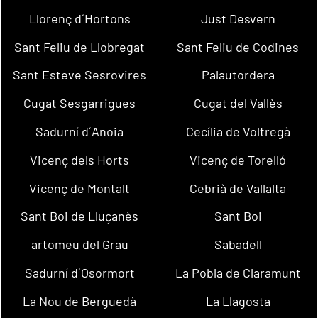
Llorenç d´Hortons
Just Desvern
Sant Feliu de Llobregat
Sant Feliu de Codines
Sant Esteve Sesrovires
Palautordera
Cugat Sesgarrigues
Cugat del Vallès
Sadurní d´Anoia
Cecília de Voltregà
Vicenç dels Horts
Vicenç de Torelló
Vicenç de Montalt
Cebrià de Vallalta
Sant Boi de Lluçanès
Sant Boi
artomeu del Grau
Sabadell
Sadurní d´Osormort
La Pobla de Claramunt
La Nou de Berguedà
La Llagosta