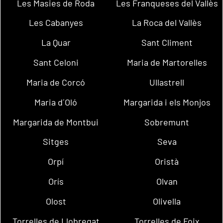
Les Masies de Roda
Les Franqueses del Vallès
Les Cabanyes
La Roca del Vallès
La Quar
Sant Climent
Sant Celoni
Maria de Martorelles
Maria de Corcó
Ullastrell
Maria d´Oló
Margarida i els Monjos
Margarida de Montbui
Sobremunt
Sitges
Seva
Orpí
Oristà
Orís
Olvan
Olost
Olivella
Torrelles de Llobregat
Torrelles de Foix