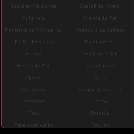
Castellet i la Gornal
Castell de l´Areny
Puig-reig
Premià de Mar
Monistrol de Montserrat
Monistrol de Calders
Mollet del Vallès
Molins de Rei
Polinyà
Pobla de Lillet
Pineda de Mar
Castellbisbal
Alpens
Alella
Aiguafreda
Aguilar de Segarra
Casserres
Carme
Piera
Perafita
Parets del Vallès
Begues