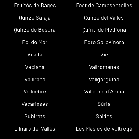
Fruitós de Bages
Fost de Campsentelles
Quirze Safaja
Quirze del Vallès
Quirze de Besora
Quintí de Mediona
Pol de Mar
Pere Sallavinera
Vilada
Vic
Veciana
Vallromanes
Vallirana
Vallgorguina
Vallcebre
Vallbona d´Anoia
Vacarisses
Súria
Subirats
Saldes
Llinars del Vallès
Les Masíes de Voltregà