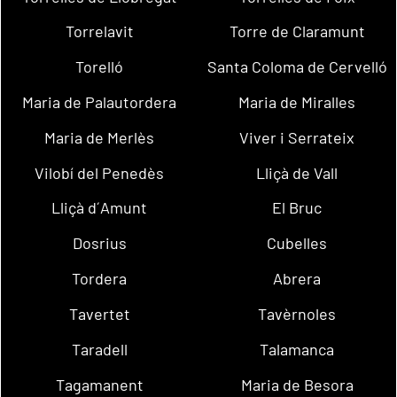
Torrelavit
Torre de Claramunt
Torelló
Santa Coloma de Cervelló
Maria de Palautordera
Maria de Miralles
Maria de Merlès
Viver i Serrateix
Vilobí del Penedès
Lliçà de Vall
Lliçà d´Amunt
El Bruc
Dosrius
Cubelles
Tordera
Abrera
Tavertet
Tavèrnoles
Taradell
Talamanca
Tagamanent
Maria de Besora