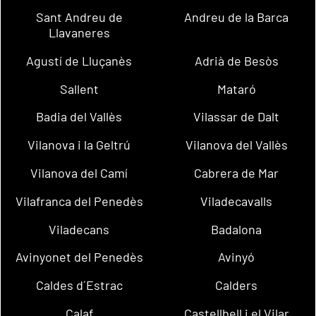
Sant Andreu de
Andreu de la Barca
Llavaneres
Agustí de Lluçanès
Adrià de Besòs
Sallent
Mataró
Badia del Vallès
Vilassar de Dalt
Vilanova i la Geltrú
Vilanova del Vallès
Vilanova del Camí
Cabrera de Mar
Vilafranca del Penedès
Viladecavalls
Viladecans
Badalona
Avinyonet del Penedès
Avinyó
Caldes d´Estrac
Calders
Calaf
Castellbell i el Vilar