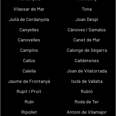
Vilassar de Mar
Tona
Julià de Cerdanyola
Joan Despí
Canyelles
Cànoves i Samalús
Canovelles
Canet de Mar
Campins
Calonge de Segarra
Callús
Calldetenes
Calella
Joan de Vilatorrada
Jaume de Frontanyà
Iscle de Vallalta
Rupit i Pruit
Rubió
Rubí
Roda de Ter
Ripollet
Antoni de Vilamajor