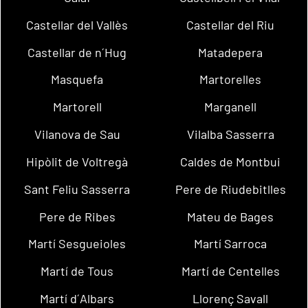
Castellar del Vallès
Castellar del Riu
Castellar de n´Hug
Matadepera
Masquefa
Martorelles
Martorell
Marganell
Vilanova de Sau
Vilalba Sasserra
Hipòlit de Voltregà
Caldes de Montbui
Sant Feliu Sasserra
Pere de Riudebitlles
Pere de Ribes
Mateu de Bages
Martí Sesgueioles
Martí Sarroca
Martí de Tous
Martí de Centelles
Martí d´Albars
Llorenç Savall