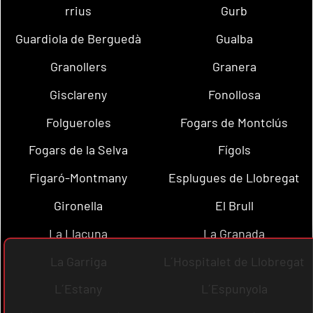
rrius
Gurb
Guardiola de Berguedà
Gualba
Granollers
Granera
Gisclareny
Fonollosa
Folgueroles
Fogars de Montclús
Fogars de la Selva
Fígols
Figaró-Montmany
Esplugues de Llobregat
Gironella
El Brull
La Llacuna
La Granada
La Garriga
L´Hospitalet de Llobregat
L´Estany
L´Espunyola