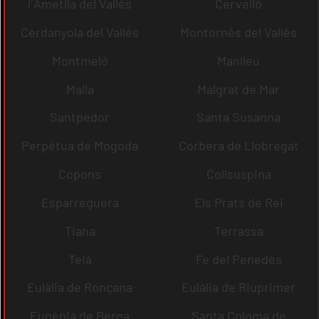
l´Ametlla del Vallès
Cervelló
Cerdanyola del Vallès
Montornès del Vallès
Montmeló
Manlleu
Malla
Malgrat de Mar
Santpedor
Santa Susanna
Perpètua de Mogoda
Corbera de Llobregat
Copons
Collsuspina
Esparreguera
Els Prats de Rei
Tiana
Terrassa
Teià
Fe del Penedès
Eulàlia de Ronçana
Eulàlia de Riuprimer
Eugènia de Berga
Santa Coloma de