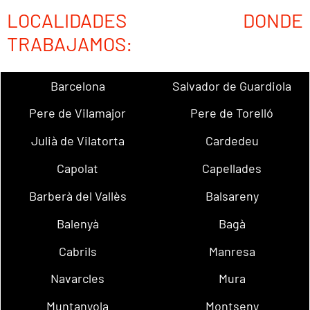
LOCALIDADES DONDE
TRABAJAMOS:
Barcelona
Salvador de Guardiola
Pere de Vilamajor
Pere de Torelló
Julià de Vilatorta
Cardedeu
Capolat
Capellades
Barberà del Vallès
Balsareny
Balenyà
Bagà
Cabrils
Manresa
Navarcles
Mura
Muntanyola
Montseny