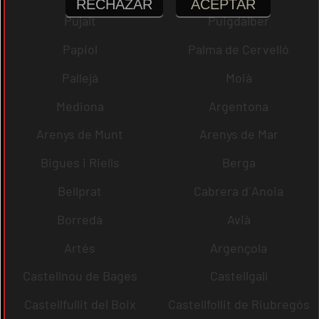
RECHAZAR
ACEPTAR
Pujalt
Puigdàlber
Papiol
Palma de Cervelló
Pallejà
Moià
Mediona
Argentona
Arenys de Munt
Arenys de Mar
Bigues i Riells
Berga
Bellprat
Cabrera d´Anoia
Borredà
Avià
Artés
Argençola
Castellnou de Bages
Castellgalí
Castellfullit del Boix
Castellfollit de Riubregós