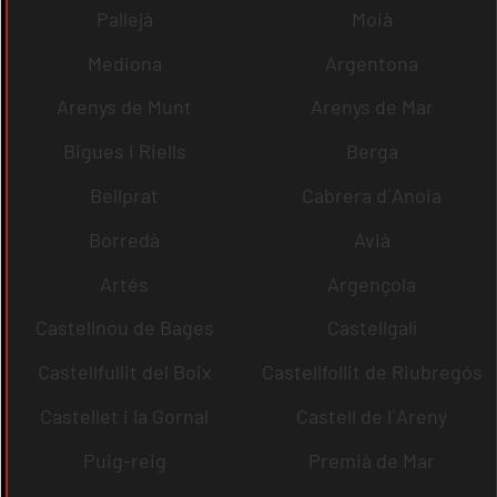
Pallejà
Moià
Mediona
Argentona
Arenys de Munt
Arenys de Mar
Bigues i Riells
Berga
Bellprat
Cabrera d´Anoia
Borredà
Avià
Artés
Argençola
Castellnou de Bages
Castellgalí
Castellfullit del Boix
Castellfollit de Riubregós
Castellet i la Gornal
Castell de l´Areny
Puig-reig
Premià de Mar