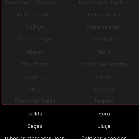
Monistrol de Montserrat
Monistrol de Calders
Mollet del Vallès
Molins de Rei
Polinyà
Pobla de Lillet
Pineda de Mar
Castellbisbal
Alpens
Alella
Aiguafreda
Aguilar de Segarra
Casserres
Carme
Piera
Perafita
Parets del Vallès
Begues
Gallifa
Sora
Sagàs
Lluçà
tuberias atascadas Joan
Políticas y cookies