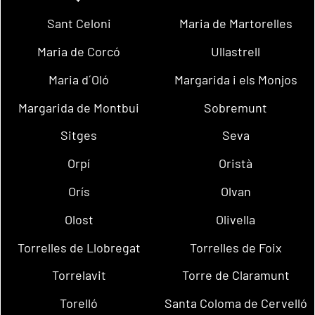
Sant Celoni
Maria de Martorelles
Maria de Corcó
Ullastrell
Maria d´Oló
Margarida i els Monjos
Margarida de Montbui
Sobremunt
Sitges
Seva
Orpí
Oristà
Orís
Olvan
Olost
Olivella
Torrelles de Llobregat
Torrelles de Foix
Torrelavit
Torre de Claramunt
Torelló
Santa Coloma de Cervelló