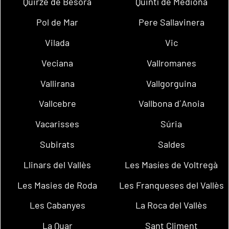
Quirze de Besora
Quintí de Mediona
Pol de Mar
Pere Sallavinera
Vilada
Vic
Veciana
Vallromanes
Vallirana
Vallgorguina
Vallcebre
Vallbona d´Anoia
Vacarisses
Súria
Subirats
Saldes
Llinars del Vallès
Les Masíes de Voltregà
Les Masies de Roda
Les Franqueses del Vallès
Les Cabanyes
La Roca del Vallès
La Quar
Sant Climent