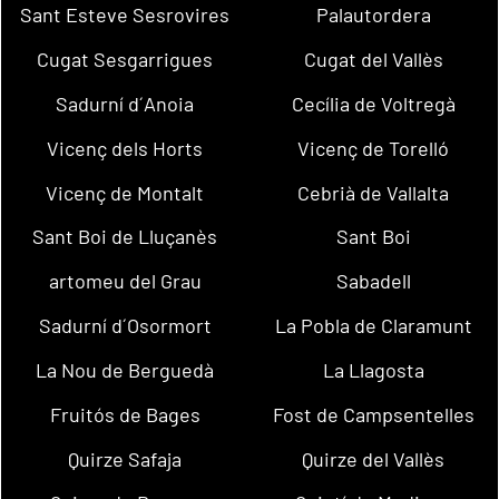
Sant Esteve Sesrovires
Palautordera
Cugat Sesgarrigues
Cugat del Vallès
Sadurní d´Anoia
Cecília de Voltregà
Vicenç dels Horts
Vicenç de Torelló
Vicenç de Montalt
Cebrià de Vallalta
Sant Boi de Lluçanès
Sant Boi
artomeu del Grau
Sabadell
Sadurní d´Osormort
La Pobla de Claramunt
La Nou de Berguedà
La Llagosta
Fruitós de Bages
Fost de Campsentelles
Quirze Safaja
Quirze del Vallès