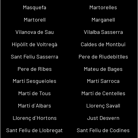
Masquefa
Martorelles
Martorell
Marganell
Vilanova de Sau
Vilalba Sasserra
Hipòlit de Voltregà
Caldes de Montbui
Sant Feliu Sasserra
Pere de Riudebitlles
Pere de Ribes
Mateu de Bages
Martí Sesgueioles
Martí Sarroca
Martí de Tous
Martí de Centelles
Martí d´Albars
Llorenç Savall
Llorenç d´Hortons
Just Desvern
Sant Feliu de Llobregat
Sant Feliu de Codines