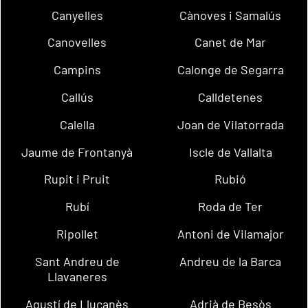
Canyelles
Cànoves i Samalús
Canovelles
Canet de Mar
Campins
Calonge de Segarra
Callús
Calldetenes
Calella
Joan de Vilatorrada
Jaume de Frontanyà
Iscle de Vallalta
Rupit i Pruit
Rubió
Rubí
Roda de Ter
Ripollet
Antoni de Vilamajor
Sant Andreu de
Andreu de la Barca
Llavaneres
Agustí de Lluçanès
Adrià de Besòs