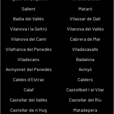
Sallent
Mataró
Badia del Vallès
Vilassar de Dalt
Vilanova i la Geltrú
Vilanova del Vallès
Vilanova del Camí
Cabrera de Mar
Vilafranca del Penedès
Viladecavalls
Viladecans
Badalona
Avinyonet del Penedès
Avinyó
Caldes d´Estrac
Calders
Calaf
Castellbell i el Vilar
Castellar del Vallès
Castellar del Riu
Castellar de n´Hug
Matadepera