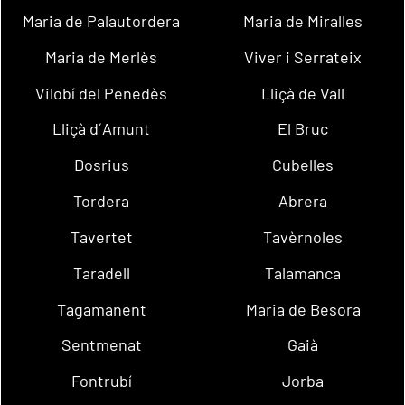
Maria de Palautordera
Maria de Miralles
Maria de Merlès
Viver i Serrateix
Vilobí del Penedès
Lliçà de Vall
Lliçà d´Amunt
El Bruc
Dosrius
Cubelles
Tordera
Abrera
Tavertet
Tavèrnoles
Taradell
Talamanca
Tagamanent
Maria de Besora
Sentmenat
Gaià
Fontrubí
Jorba