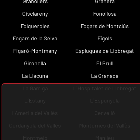
Granollers
Granera
Gisclareny
Fonollosa
Folgueroles
Fogars de Montclús
Fogars de la Selva
Fígols
Figaró-Montmany
Esplugues de Llobregat
Gironella
El Brull
La Llacuna
La Granada
La Garriga
L´Hospitalet de Llobregat
L´Estany
L´Espunyola
l´Ametlla del Vallès
Cervelló
Cerdanyola del Vallès
Montornès del Vallès
Montmeló
Manlleu