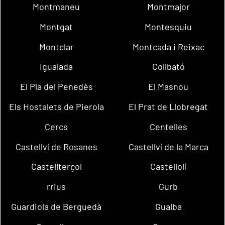
Montmaneu
Montmajor
Montgat
Montesquiu
Montclar
Montcada i Reixac
Igualada
Collbató
El Pla del Penedès
El Masnou
Els Hostalets de Pierola
El Prat de Llobregat
Cercs
Centelles
Castellví de Rosanes
Castellví de la Marca
Castellterçol
Castellolí
rrius
Gurb
Guardiola de Berguedà
Gualba