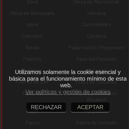
Gavà
Olesa de Montserrat
Olesa de Bonesvalls
Olèrdola
dena
Castelldefels
Castellcir
Cardona
Navas
Palau-solità i Plegamans
Palafolls
Pacs del Penedès
Rellinars
Rajadell
Utilizamos solamente la cookie esencial y
básica para el funcionamiento mínimo de esta
Premià de Dalt
Prats de Lluçanès
web.
Ver políticas y gestión de cookies
Pontons
Pont de Vilomara i
Rocafort
RECHAZAR
ACEPTAR
Pujalt
Puigdàlber
Papiol
Palma de Cervelló