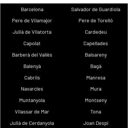
Barcelona
Salvador de Guardiola
Pere de Vilamajor
Pere de Torelló
Julià de Vilatorta
Cardedeu
Capolat
Capellades
Barberà del Vallès
Balsareny
Balenyà
Bagà
Cabrils
Manresa
Navarcles
Mura
Muntanyola
Montseny
Vilassar de Mar
Tona
Julià de Cerdanyola
Joan Despí