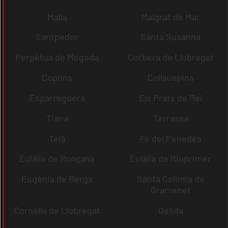
Malla
Malgrat de Mar
Santpedor
Santa Susanna
Perpètua de Mogoda
Corbera de Llobregat
Copons
Collsuspina
Esparreguera
Els Prats de Rei
Tiana
Terrassa
Teià
Fe del Penedès
Eulàlia de Ronçana
Eulàlia de Riuprimer
Eugènia de Berga
Santa Coloma de
Gramenet
Cornellà de Llobregat
Gelida