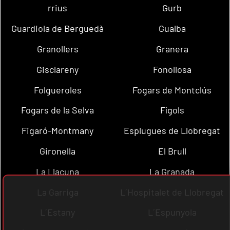
rrius
Gurb
Guardiola de Berguedà
Gualba
Granollers
Granera
Gisclareny
Fonollosa
Folgueroles
Fogars de Montclús
Fogars de la Selva
Fígols
Figaró-Montmany
Esplugues de Llobregat
Gironella
El Brull
La Llacuna
La Granada
La Garriga
L´Hospitalet de Llobregat
L´Estany
L´Espunyola