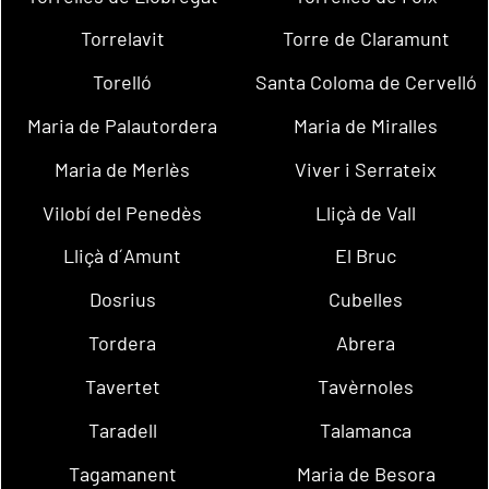
Torrelavit
Torre de Claramunt
Torelló
Santa Coloma de Cervelló
Maria de Palautordera
Maria de Miralles
Maria de Merlès
Viver i Serrateix
Vilobí del Penedès
Lliçà de Vall
Lliçà d´Amunt
El Bruc
Dosrius
Cubelles
Tordera
Abrera
Tavertet
Tavèrnoles
Taradell
Talamanca
Tagamanent
Maria de Besora