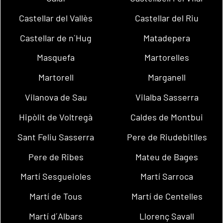
Castellar del Vallès
Castellar del Riu
Castellar de n´Hug
Matadepera
Masquefa
Martorelles
Martorell
Marganell
Vilanova de Sau
Vilalba Sasserra
Hipòlit de Voltregà
Caldes de Montbui
Sant Feliu Sasserra
Pere de Riudebitlles
Pere de Ribes
Mateu de Bages
Martí Sesgueioles
Martí Sarroca
Martí de Tous
Martí de Centelles
Martí d´Albars
Llorenç Savall