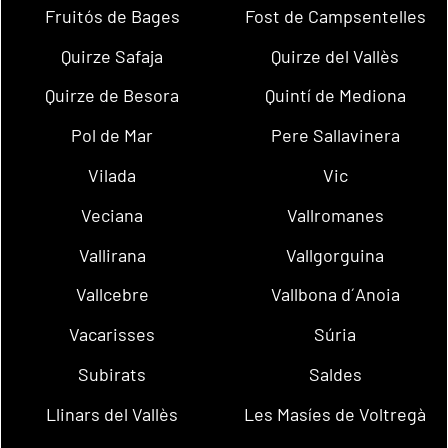
Fruitós de Bages
Fost de Campsentelles
Quirze Safaja
Quirze del Vallès
Quirze de Besora
Quintí de Mediona
Pol de Mar
Pere Sallavinera
Vilada
Vic
Veciana
Vallromanes
Vallirana
Vallgorguina
Vallcebre
Vallbona d´Anoia
Vacarisses
Súria
Subirats
Saldes
Llinars del Vallès
Les Masíes de Voltregà