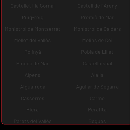
Castellet i la Gornal
Castell de l´Areny
Puig-reig
Premià de Mar
Monistrol de Montserrat
Monistrol de Calders
Mollet del Vallès
Molins de Rei
Polinyà
Pobla de Lillet
Pineda de Mar
Castellbisbal
Alpens
Alella
Aiguafreda
Aguilar de Segarra
Casserres
Carme
Piera
Perafita
Parets del Vallès
Begues