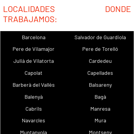
LOCALIDADES DONDE
TRABAJAMOS:
Barcelona
Salvador de Guardiola
Pere de Vilamajor
Pere de Torelló
Julià de Vilatorta
Cardedeu
Capolat
Capellades
Barberà del Vallès
Balsareny
Balenyà
Bagà
Cabrils
Manresa
Navarcles
Mura
Muntanyola
Montseny