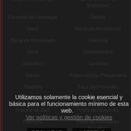
Gramenet
Cornellà de Llobregat
Gelida
Gavà
Olesa de Montserrat
Olesa de Bonesvalls
Olèrdola
dena
Castelldefels
Castellcir
Cardona
Navas
Palau-solità i Plegamans
Palafolls
Pacs del Penedès
Utilizamos solamente la cookie esencial y
Rellinars
Rajadell
básica para el funcionamiento mínimo de esta
Premià de Dalt
Prats de Lluçanès
web.
Ver políticas y gestión de cookies
Pontons
Pont de Vilomara i
Rocafort