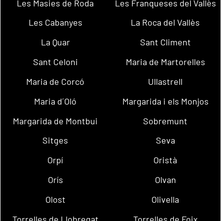
Les Masies de Roda
Les Franqueses del Vallès
Les Cabanyes
La Roca del Vallès
La Quar
Sant Climent
Sant Celoni
Maria de Martorelles
Maria de Corcó
Ullastrell
Maria d´Oló
Margarida i els Monjos
Margarida de Montbui
Sobremunt
Sitges
Seva
Orpí
Oristà
Orís
Olvan
Olost
Olivella
Torrelles de Llobregat
Torrelles de Foix