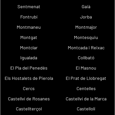
Sentmenat
Gaià
Fontrubí
Jorba
Montmaneu
Montmajor
Montgat
Montesquiu
Montclar
Montcada i Reixac
Igualada
Collbató
El Pla del Penedès
El Masnou
Els Hostalets de Pierola
El Prat de Llobregat
Cercs
Centelles
Castellví de Rosanes
Castellví de la Marca
Castellterçol
Castellolí