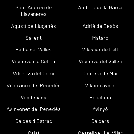
Sant Andreu de
Andreu de la Barca
Llavaneres
Agustí de Lluçanès
Adrià de Besòs
Sallent
Mataró
Badia del Vallès
Vilassar de Dalt
Vilanova i la Geltrú
Vilanova del Vallès
Vilanova del Camí
Cabrera de Mar
Vilafranca del Penedès
Viladecavalls
Viladecans
Badalona
Avinyonet del Penedès
Avinyó
Caldes d´Estrac
Calders
Calaf
Castellbell i el Vilar