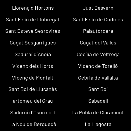
Llorenç d´Hortons
Just Desvern
Sant Feliu de Llobregat
Sant Feliu de Codines
Sant Esteve Sesrovires
Palautordera
Cugat Sesgarrigues
Cugat del Vallès
Sadurní d´Anoia
Cecília de Voltregà
Vicenç dels Horts
Vicenç de Torelló
Vicenç de Montalt
Cebrià de Vallalta
Sant Boi de Lluçanès
Sant Boi
artomeu del Grau
Sabadell
Sadurní d´Osormort
La Pobla de Claramunt
La Nou de Berguedà
La Llagosta