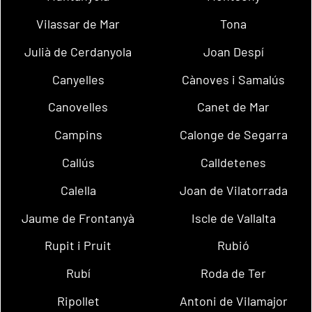
Vilassar de Mar
Tona
Julià de Cerdanyola
Joan Despí
Canyelles
Cànoves i Samalús
Canovelles
Canet de Mar
Campins
Calonge de Segarra
Callús
Calldetenes
Calella
Joan de Vilatorrada
Jaume de Frontanyà
Iscle de Vallalta
Rupit i Pruit
Rubió
Rubí
Roda de Ter
Ripollet
Antoni de Vilamajor