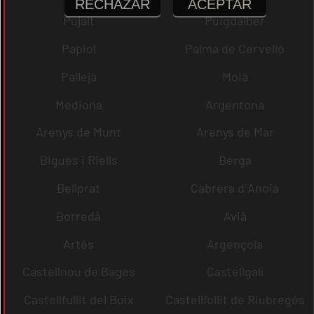
RECHAZAR
ACEPTAR
Pujalt
Puigdàlber
Papiol
Palma de Cervelló
Pallejà
Moià
Mediona
Argentona
Arenys de Munt
Arenys de Mar
Bigues i Riells
Berga
Bellprat
Cabrera d´Anoia
Borredà
Avià
Artés
Argençola
Castellnou de Bages
Castellgalí
Castellfullit del Boix
Castellfollit de Riubregós