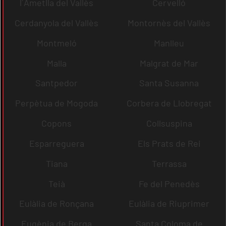
l´Ametlla del Vallès
Cervelló
Cerdanyola del Vallès
Montornès del Vallès
Montmeló
Manlleu
Malla
Malgrat de Mar
Santpedor
Santa Susanna
Perpètua de Mogoda
Corbera de Llobregat
Copons
Collsuspina
Esparreguera
Els Prats de Rei
Tiana
Terrassa
Teià
Fe del Penedès
Eulàlia de Ronçana
Eulàlia de Riuprimer
Eugènia de Berga
Santa Coloma de