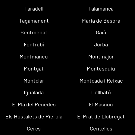
Taradell
Talamanca
Tagamanent
Maria de Besora
Sentmenat
Gaià
Fontrubí
Jorba
Montmaneu
Montmajor
Montgat
Montesquiu
Montclar
Montcada i Reixac
Igualada
Collbató
El Pla del Penedès
El Masnou
Els Hostalets de Pierola
El Prat de Llobregat
Cercs
Centelles