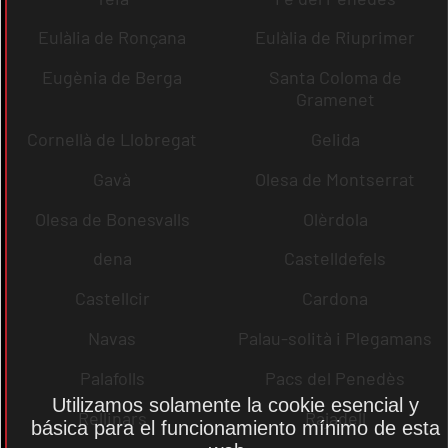
Eulàlia de Ronçana
Eulàlia de Riuprimer
Eugènia de Berga
Santa Coloma de
Gramenet
Cornellà de Llobregat
Gelida
Gavà
Olesa de Montserrat
Olesa de Bonesvalls
Olèrdola
dena
Castelldefels
Castellcir
Cardona
Navas
Palau-solità i Plegamans
Palafolls
Pacs del Penedès
Utilizamos solamente la cookie esencial y
Rellinars
Rajadell
básica para el funcionamiento mínimo de esta