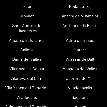
Rubí
Roda de Ter
Ripollet
Antoni de Vilamajor
Sant Andreu de
Andreu de la Barca
Llavaneres
Agustí de Lluçanès
Adrià de Besòs
Sallent
Mataró
Badia del Vallès
Vilassar de Dalt
Vilanova i la Geltrú
Vilanova del Vallès
Vilanova del Camí
Cabrera de Mar
Vilafranca del Penedès
Viladecavalls
Viladecans
Badalona
Avinyonet del Penedès
Avinyó