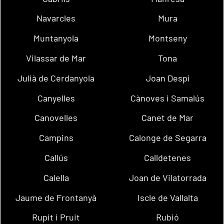
Navarcles
Mura
Muntanyola
Montseny
Vilassar de Mar
Tona
Julià de Cerdanyola
Joan Despí
Canyelles
Cànoves i Samalús
Canovelles
Canet de Mar
Campins
Calonge de Segarra
Callús
Calldetenes
Calella
Joan de Vilatorrada
Jaume de Frontanyà
Iscle de Vallalta
Rupit i Pruit
Rubió