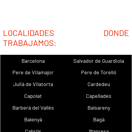
LOCALIDADES DONDE
TRABAJAMOS:
Barcelona
Salvador de Guardiola
Pere de Vilamajor
Pere de Torelló
Julià de Vilatorta
Cardedeu
Capolat
Capellades
Barberà del Vallès
Balsareny
Balenyà
Bagà
Cabrils
Manresa