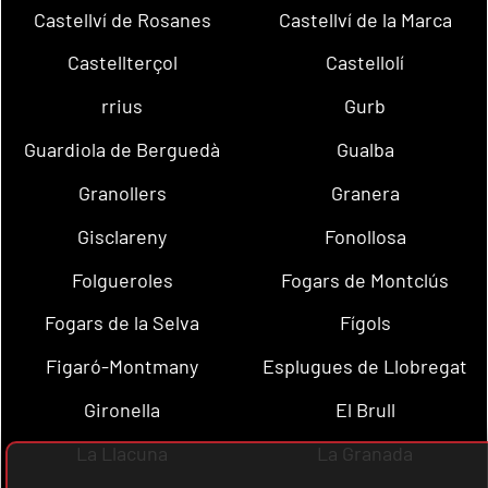
Castellví de Rosanes
Castellví de la Marca
Castellterçol
Castellolí
rrius
Gurb
Guardiola de Berguedà
Gualba
Granollers
Granera
Gisclareny
Fonollosa
Folgueroles
Fogars de Montclús
Fogars de la Selva
Fígols
Figaró-Montmany
Esplugues de Llobregat
Gironella
El Brull
La Llacuna
La Granada