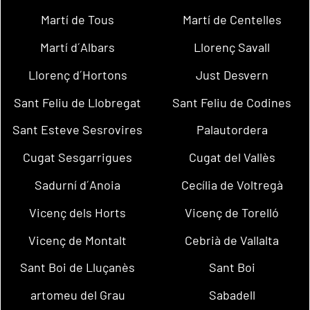
Martí de Tous
Martí de Centelles
Martí d´Albars
Llorenç Savall
Llorenç d´Hortons
Just Desvern
Sant Feliu de Llobregat
Sant Feliu de Codines
Sant Esteve Sesrovires
Palautordera
Cugat Sesgarrigues
Cugat del Vallès
Sadurní d´Anoia
Cecília de Voltregà
Vicenç dels Horts
Vicenç de Torelló
Vicenç de Montalt
Cebrià de Vallalta
Sant Boi de Lluçanès
Sant Boi
artomeu del Grau
Sabadell