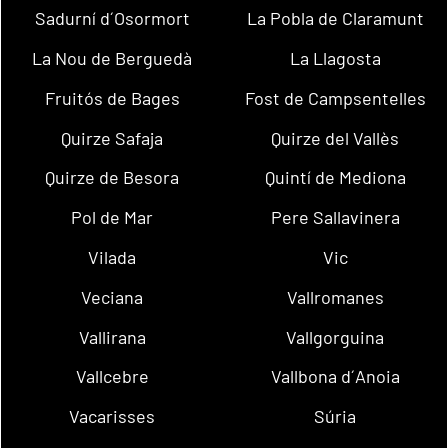
Sadurní d´Osormort
La Pobla de Claramunt
La Nou de Berguedà
La Llagosta
Fruitós de Bages
Fost de Campsentelles
Quirze Safaja
Quirze del Vallès
Quirze de Besora
Quintí de Mediona
Pol de Mar
Pere Sallavinera
Vilada
Vic
Veciana
Vallromanes
Vallirana
Vallgorguina
Vallcebre
Vallbona d´Anoia
Vacarisses
Súria