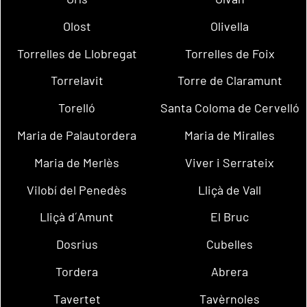
Olost
Olivella
Torrelles de Llobregat
Torrelles de Foix
Torrelavit
Torre de Claramunt
Torelló
Santa Coloma de Cervelló
Maria de Palautordera
Maria de Miralles
Maria de Merlès
Viver i Serrateix
Vilobí del Penedès
Lliçà de Vall
Lliçà d´Amunt
El Bruc
Dosrius
Cubelles
Tordera
Abrera
Tavertet
Tavèrnoles