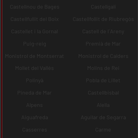
Castellnou de Bages
Castellgalí
Castellfullit del Boix
Castellfollit de Riubregós
Castellet i la Gornal
Castell de l´Areny
Puig-reig
Premià de Mar
Monistrol de Montserrat
Monistrol de Calders
Mollet del Vallès
Molins de Rei
Polinyà
Pobla de Lillet
Pineda de Mar
Castellbisbal
Alpens
Alella
Aiguafreda
Aguilar de Segarra
Casserres
Carme