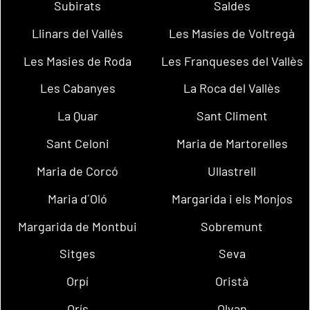
Subirats
Saldes
Llinars del Vallès
Les Masíes de Voltregà
Les Masies de Roda
Les Franqueses del Vallès
Les Cabanyes
La Roca del Vallès
La Quar
Sant Climent
Sant Celoni
Maria de Martorelles
Maria de Corcó
Ullastrell
Maria d´Oló
Margarida i els Monjos
Margarida de Montbui
Sobremunt
Sitges
Seva
Orpí
Oristà
Orís
Olvan