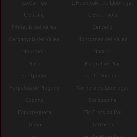
La Garriga
L´Hospitalet de Llobregat
L´Estany
L´Espunyola
l´Ametlla del Vallès
Cervelló
Cerdanyola del Vallès
Montornès del Vallès
Montmeló
Manlleu
Malla
Malgrat de Mar
Santpedor
Santa Susanna
Perpètua de Mogoda
Corbera de Llobregat
Copons
Collsuspina
Esparreguera
Els Prats de Rei
Tiana
Terrassa
Teià
Fe del Penedès