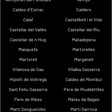
Caldes d´Estrac
Calders
Calaf
Castellbell i el Vilar
Castellar del Vallès
Castellar del Riu
Castellar de n´Hug
Matadepera
Masquefa
Martorelles
Martorell
Marganell
Vilanova de Sau
Vilalba Sasserra
Hipòlit de Voltregà
Caldes de Montbui
Sant Feliu Sasserra
Pere de Riudebitlles
Pere de Ribes
Mateu de Bages
Martí Sesgueioles
Martí Sarroca