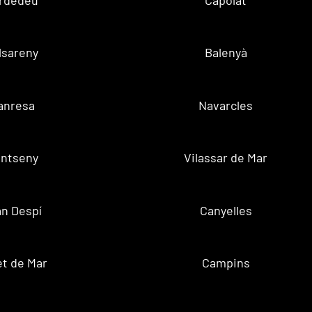
lsareny
Balenyà
anresa
Navarcles
ntseny
Vilassar de Mar
n Despí
Canyelles
t de Mar
Campins