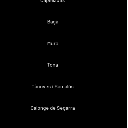
Bagà
Mura
Tona
Cànoves i Samalús
Calonge de Segarra