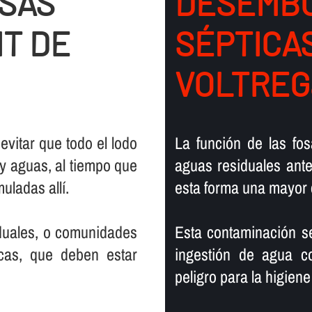
OSAS
DESEMBO
IT DE
SÉPTICAS
VOLTREG
 evitar que todo el lodo
La función de las fos
y aguas, al tiempo que
aguas residuales antes
ladas allí­.
esta forma una mayor 
iduales, o comunidades
Esta contaminación s
cas, que deben estar
ingestión de agua c
peligro para la higien