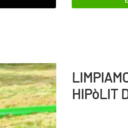
E
LIMPIAM
HIPòLIT 