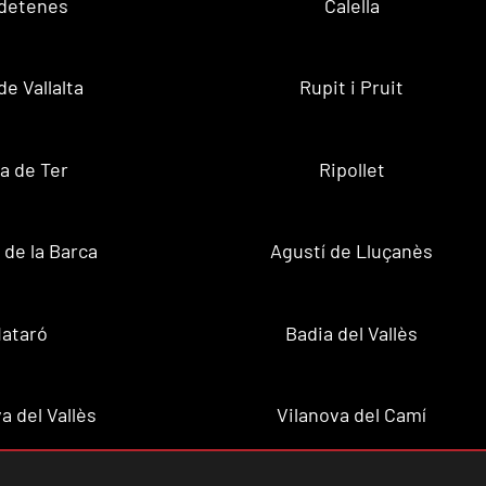
ldetenes
Calella
de Vallalta
Rupit i Pruit
a de Ter
Ripollet
de la Barca
Agustí de Lluçanès
ataró
Badia del Vallès
a del Vallès
Vilanova del Camí