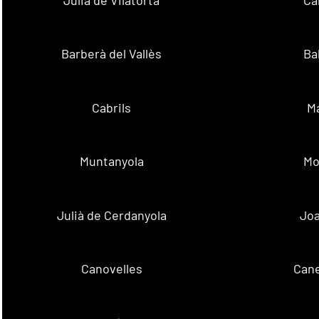
Barberà del Vallès
Ba
Cabrils
M
Muntanyola
Mo
Julià de Cerdanyola
Joa
Canovelles
Cane