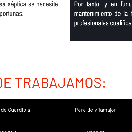
osa séptica se necesite
Por tanto, y en fun
oportunas.
mantenimiento de la 
profesionales cualific
DE TRABAJAMOS:
 de Guardiola
Pere de Vilamajor
rdedeu
Capolat