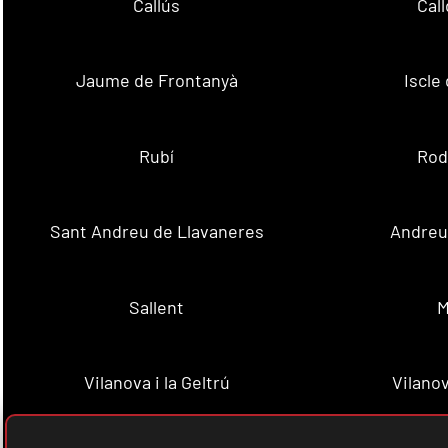
Callús
Cal
Jaume de Frontanyà
Iscle 
Rubí
Rod
Sant Andreu de Llavaneres
Andreu 
Sallent
M
Vilanova i la Geltrú
Vilanov