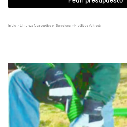
Inicio
Limpieza fosa septica en Barcelona
Hipòlit de Voltregà