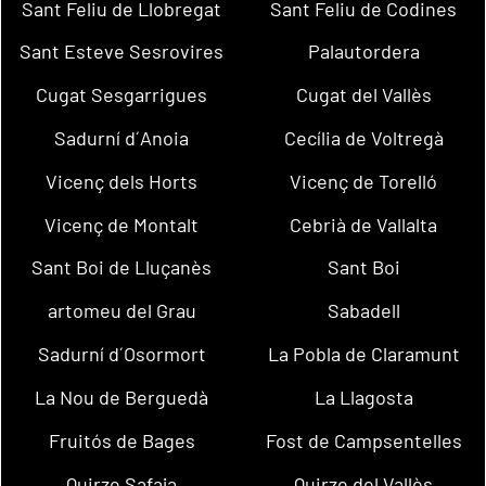
Sant Feliu de Llobregat
Sant Feliu de Codines
Sant Esteve Sesrovires
Palautordera
Cugat Sesgarrigues
Cugat del Vallès
Sadurní d´Anoia
Cecília de Voltregà
Vicenç dels Horts
Vicenç de Torelló
Vicenç de Montalt
Cebrià de Vallalta
Sant Boi de Lluçanès
Sant Boi
artomeu del Grau
Sabadell
Sadurní d´Osormort
La Pobla de Claramunt
La Nou de Berguedà
La Llagosta
Fruitós de Bages
Fost de Campsentelles
Quirze Safaja
Quirze del Vallès