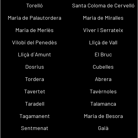
Torelló
Santa Coloma de Cervelló
Maria de Palautordera
Maria de Miralles
Maria de Merlès
Viver i Serrateix
Vilobí del Penedès
Lliçà de Vall
Lliçà d´Amunt
El Bruc
Dosrius
Cubelles
Tordera
Abrera
Tavertet
Tavèrnoles
Taradell
Talamanca
Tagamanent
Maria de Besora
Sentmenat
Gaià