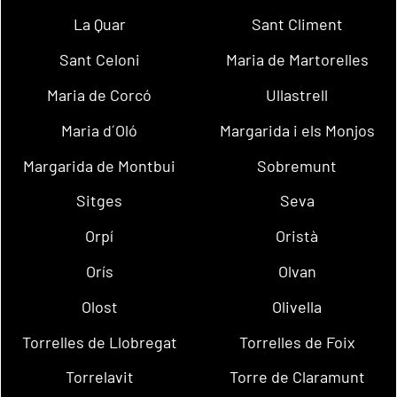
La Quar
Sant Climent
Sant Celoni
Maria de Martorelles
Maria de Corcó
Ullastrell
Maria d´Oló
Margarida i els Monjos
Margarida de Montbui
Sobremunt
Sitges
Seva
Orpí
Oristà
Orís
Olvan
Olost
Olivella
Torrelles de Llobregat
Torrelles de Foix
Torrelavit
Torre de Claramunt