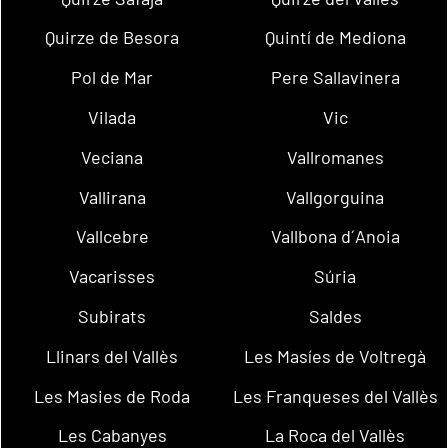
Quirze de Besora
Quintí de Mediona
Pol de Mar
Pere Sallavinera
Vilada
Vic
Veciana
Vallromanes
Vallirana
Vallgorguina
Vallcebre
Vallbona d´Anoia
Vacarisses
Súria
Subirats
Saldes
Llinars del Vallès
Les Masíes de Voltregà
Les Masies de Roda
Les Franqueses del Vallès
Les Cabanyes
La Roca del Vallès