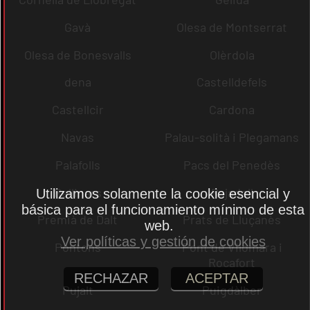
Gavà
Olesa de Montserrat
Olesa de Bonesvalls
Olèrdola
dena
Castelldefels
Castellcir
Cardona
Navas
Palau-solità i Plegamans
Palafolls
Pacs del Penedès
Rellinars
Rajadell
Utilizamos solamente la cookie esencial y
básica para el funcionamiento mínimo de esta
Premià de Dalt
Prats de Lluçanès
web.
Ver políticas y gestión de cookies
Pontons
Pont de Vilomara i
Rocafort
RECHAZAR
ACEPTAR
Pujalt
Puigdàlber