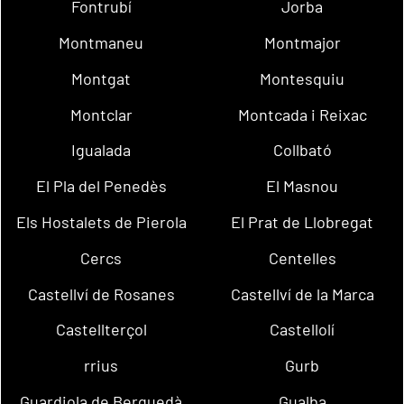
Fontrubí
Jorba
Montmaneu
Montmajor
Montgat
Montesquiu
Montclar
Montcada i Reixac
Igualada
Collbató
El Pla del Penedès
El Masnou
Els Hostalets de Pierola
El Prat de Llobregat
Cercs
Centelles
Castellví de Rosanes
Castellví de la Marca
Castellterçol
Castellolí
rrius
Gurb
Guardiola de Berguedà
Gualba