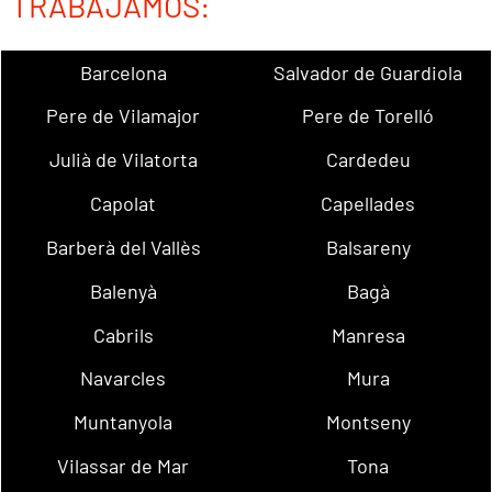
TRABAJAMOS:
Barcelona
Salvador de Guardiola
Pere de Vilamajor
Pere de Torelló
Julià de Vilatorta
Cardedeu
Capolat
Capellades
Barberà del Vallès
Balsareny
Balenyà
Bagà
Cabrils
Manresa
Navarcles
Mura
Muntanyola
Montseny
Vilassar de Mar
Tona