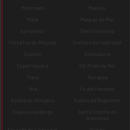
Montmeló
Manlleu
Malla
Malgrat de Mar
Santpedor
Santa Susanna
Perpètua de Mogoda
Corbera de Llobregat
Copons
Collsuspina
Esparreguera
Els Prats de Rei
Tiana
Terrassa
Teià
Fe del Penedès
Eulàlia de Ronçana
Eulàlia de Riuprimer
Eugènia de Berga
Santa Coloma de
Gramenet
Cornellà de Llobregat
Gelida