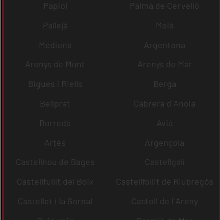
Papiol
Palma de Cervelló
Pallejà
Moià
Mediona
Argentona
Arenys de Munt
Arenys de Mar
Bigues i Riells
Berga
Bellprat
Cabrera d´Anoia
Borredà
Avià
Artés
Argençola
Castellnou de Bages
Castellgalí
Castellfullit del Boix
Castellfollit de Riubregós
Castellet i la Gornal
Castell de l´Areny