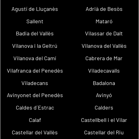
Agustí de Lluçanès
Adrià de Besòs
Sallent
Mataró
Badia del Vallès
Vilassar de Dalt
Vilanova i la Geltrú
Vilanova del Vallès
Vilanova del Camí
Cabrera de Mar
Vilafranca del Penedès
Viladecavalls
Viladecans
Badalona
Avinyonet del Penedès
Avinyó
Caldes d´Estrac
Calders
Calaf
Castellbell i el Vilar
Castellar del Vallès
Castellar del Riu