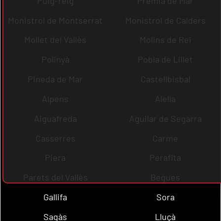
Puig-reig
Premià de Mar
Monistrol de Montserrat
Monistrol de Calders
Mollet del Vallès
Molins de Rei
Polinyà
Pobla de Lillet
Pineda de Mar
Castellbisbal
Alpens
Alella
Aiguafreda
Aguilar de Segarra
Casserres
Carme
Piera
Perafita
Parets del Vallès
Begues
Gallifa
Sora
Sagàs
Lluçà