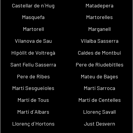
Castellar de n´Hug
Matadepera
Masquefa
Martorelles
Martorell
Marganell
Vilanova de Sau
Vilalba Sasserra
Hipòlit de Voltregà
Caldes de Montbui
Sant Feliu Sasserra
Pere de Riudebitlles
Pere de Ribes
Mateu de Bages
Martí Sesgueioles
Martí Sarroca
Martí de Tous
Martí de Centelles
Martí d´Albars
Llorenç Savall
Llorenç d´Hortons
Just Desvern