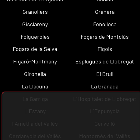
Granollers
Granera
Gisclareny
Fonollosa
Folgueroles
Fogars de Montclús
Fogars de la Selva
Fígols
Figaró-Montmany
Esplugues de Llobregat
Gironella
El Brull
La Llacuna
La Granada
La Garriga
L´Hospitalet de Llobregat
L´Estany
L´Espunyola
l´Ametlla del Vallès
Cervelló
Cerdanyola del Vallès
Montornès del Vallès