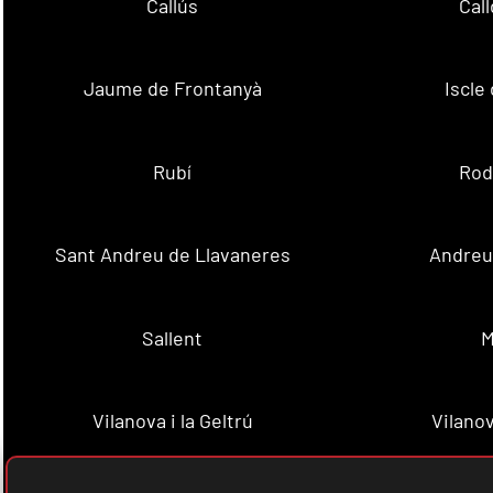
Callús
Cal
Jaume de Frontanyà
Iscle 
Rubí
Rod
Sant Andreu de Llavaneres
Andreu 
Sallent
M
Vilanova i la Geltrú
Vilanov