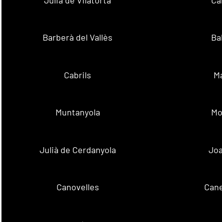
Barberà del Vallès
Ba
Cabrils
M
Muntanyola
Mo
Julià de Cerdanyola
Joa
Canovelles
Cane