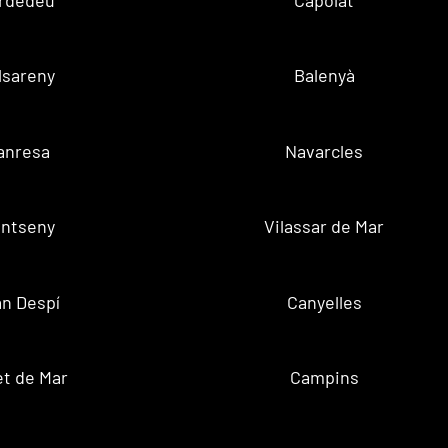
lsareny
Balenyà
anresa
Navarcles
ntseny
Vilassar de Mar
n Despí
Canyelles
t de Mar
Campins