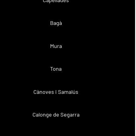
Bagà
Mura
Tona
Cànoves i Samalús
Calonge de Segarra