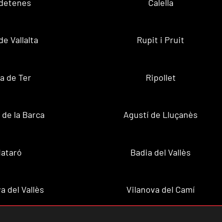
ldetenes
Calella
de Vallalta
Rupit i Pruit
a de Ter
Ripollet
de la Barca
Agustí de Lluçanès
ataró
Badia del Vallès
a del Vallès
Vilanova del Camí