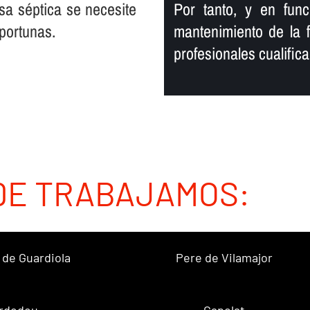
osa séptica se necesite
Por tanto, y en fun
oportunas.
mantenimiento de la 
profesionales cualific
DE TRABAJAMOS:
 de Guardiola
Pere de Vilamajor
rdedeu
Capolat