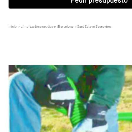
Inicio
Limpieza fosa septica en Barcelona
Sant Esteve Sesrovires