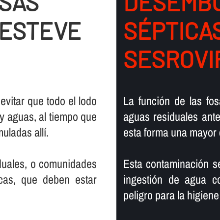
OSAS
DESEMBO
 ESTEVE
SÉPTICA
SESROVI
 evitar que todo el lodo
La función de las fos
y aguas, al tiempo que
aguas residuales antes
ladas allí­.
esta forma una mayor 
iduales, o comunidades
Esta contaminación s
cas, que deben estar
ingestión de agua c
peligro para la higien