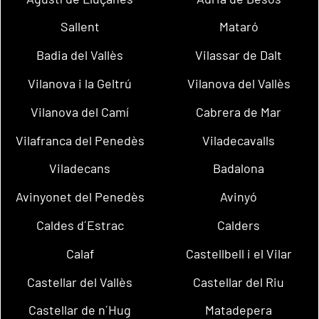
Sallent
Mataró
Badia del Vallès
Vilassar de Dalt
Vilanova i la Geltrú
Vilanova del Vallès
Vilanova del Camí
Cabrera de Mar
Vilafranca del Penedès
Viladecavalls
Viladecans
Badalona
Avinyonet del Penedès
Avinyó
Caldes d´Estrac
Calders
Calaf
Castellbell i el Vilar
Castellar del Vallès
Castellar del Riu
Castellar de n´Hug
Matadepera