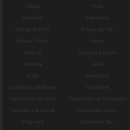
Pallejà
Moià
Mediona
Argentona
Arenys de Munt
Arenys de Mar
Bigues i Riells
Berga
Bellprat
Cabrera d´Anoia
Borredà
Avià
Artés
Argençola
Castellnou de Bages
Castellgalí
Castellfullit del Boix
Castellfollit de Riubregós
Castellet i la Gornal
Castell de l´Areny
Puig-reig
Premià de Mar