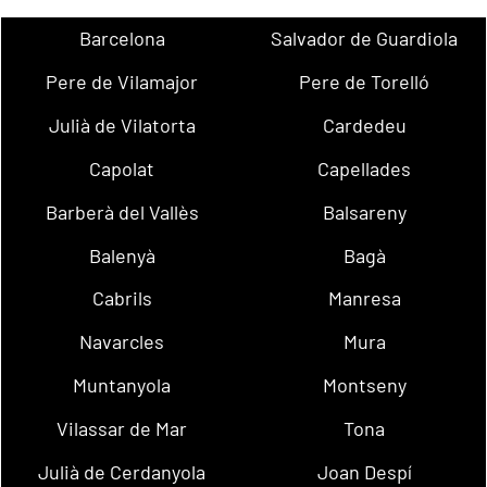
Barcelona
Salvador de Guardiola
Pere de Vilamajor
Pere de Torelló
Julià de Vilatorta
Cardedeu
Capolat
Capellades
Barberà del Vallès
Balsareny
Balenyà
Bagà
Cabrils
Manresa
Navarcles
Mura
Muntanyola
Montseny
Vilassar de Mar
Tona
Julià de Cerdanyola
Joan Despí