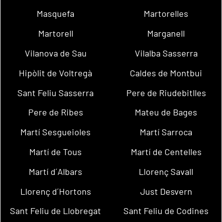
Masquefa
Martorelles
Martorell
Marganell
Vilanova de Sau
Vilalba Sasserra
Hipòlit de Voltregà
Caldes de Montbui
Sant Feliu Sasserra
Pere de Riudebitlles
Pere de Ribes
Mateu de Bages
Martí Sesgueioles
Martí Sarroca
Martí de Tous
Martí de Centelles
Martí d´Albars
Llorenç Savall
Llorenç d´Hortons
Just Desvern
Sant Feliu de Llobregat
Sant Feliu de Codines