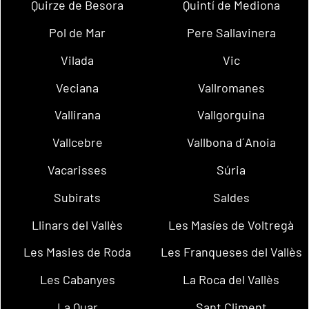
Quirze de Besora
Quintí de Mediona
Pol de Mar
Pere Sallavinera
Vilada
Vic
Veciana
Vallromanes
Vallirana
Vallgorguina
Vallcebre
Vallbona d´Anoia
Vacarisses
Súria
Subirats
Saldes
Llinars del Vallès
Les Masíes de Voltregà
Les Masies de Roda
Les Franqueses del Vallès
Les Cabanyes
La Roca del Vallès
La Quar
Sant Climent