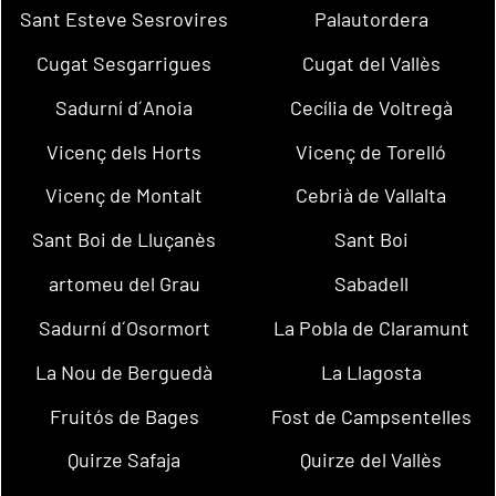
Sant Esteve Sesrovires
Palautordera
Cugat Sesgarrigues
Cugat del Vallès
Sadurní d´Anoia
Cecília de Voltregà
Vicenç dels Horts
Vicenç de Torelló
Vicenç de Montalt
Cebrià de Vallalta
Sant Boi de Lluçanès
Sant Boi
artomeu del Grau
Sabadell
Sadurní d´Osormort
La Pobla de Claramunt
La Nou de Berguedà
La Llagosta
Fruitós de Bages
Fost de Campsentelles
Quirze Safaja
Quirze del Vallès