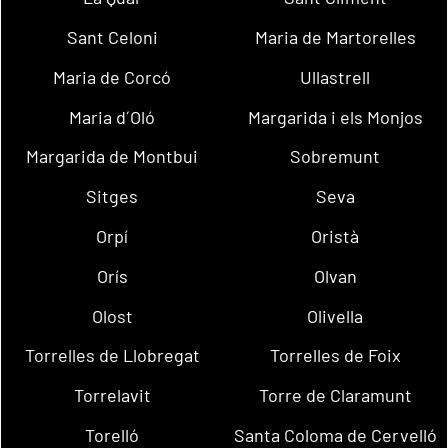
Sant Celoni
Maria de Martorelles
Maria de Corcó
Ullastrell
Maria d´Oló
Margarida i els Monjos
Margarida de Montbui
Sobremunt
Sitges
Seva
Orpí
Oristà
Orís
Olvan
Olost
Olivella
Torrelles de Llobregat
Torrelles de Foix
Torrelavit
Torre de Claramunt
Torelló
Santa Coloma de Cervelló