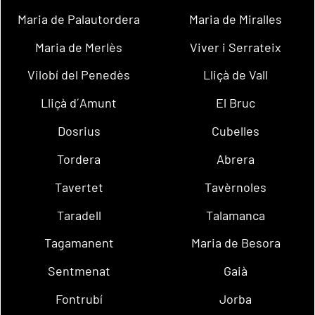
Maria de Palautordera
Maria de Miralles
Maria de Merlès
Viver i Serrateix
Vilobí del Penedès
Lliçà de Vall
Lliçà d´Amunt
El Bruc
Dosrius
Cubelles
Tordera
Abrera
Tavertet
Tavèrnoles
Taradell
Talamanca
Tagamanent
Maria de Besora
Sentmenat
Gaià
Fontrubí
Jorba