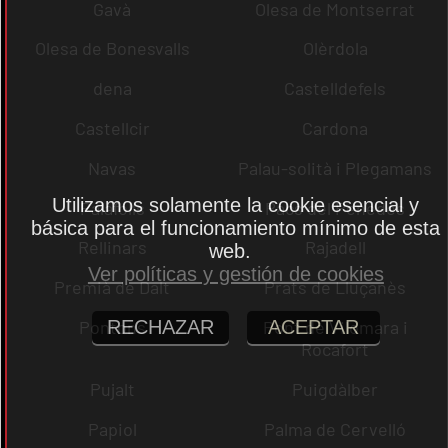
Gavà
Olesa de Montserrat
Olesa de Bonesvalls
Olèrdola
dena
Castelldefels
Castellcir
Cardona
Navas
Palau-solità i Plegamans
Utilizamos solamente la cookie esencial y
Palafolls
Pacs del Penedès
básica para el funcionamiento mínimo de esta
Rellinars
Rajadell
web.
Ver políticas y gestión de cookies
Premià de Dalt
Prats de Lluçanès
Pontons
Pont de Vilomara i
RECHAZAR
ACEPTAR
Rocafort
Pujalt
Puigdàlber
Papiol
Palma de Cervelló