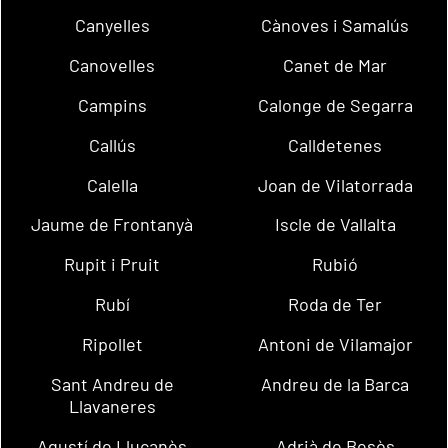
Canyelles
Cànoves i Samalús
Canovelles
Canet de Mar
Campins
Calonge de Segarra
Callús
Calldetenes
Calella
Joan de Vilatorrada
Jaume de Frontanyà
Iscle de Vallalta
Rupit i Pruit
Rubió
Rubí
Roda de Ter
Ripollet
Antoni de Vilamajor
Sant Andreu de
Andreu de la Barca
Llavaneres
Agustí de Lluçanès
Adrià de Besòs