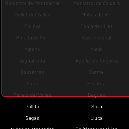
Monistrol de Montserrat
Monistrol de Calders
Mollet del Vallès
Molins de Rei
Polinyà
Pobla de Lillet
Pineda de Mar
Castellbisbal
Alpens
Alella
Aiguafreda
Aguilar de Segarra
Casserres
Carme
Piera
Perafita
Parets del Vallès
Begues
Gallifa
Sora
Sagàs
Lluçà