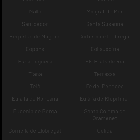
Malla
Malgrat de Mar
Santpedor
Santa Susanna
Perpètua de Mogoda
Corbera de Llobregat
Copons
Collsuspina
Esparreguera
Els Prats de Rei
Tiana
Terrassa
Teià
Fe del Penedès
Eulàlia de Ronçana
Eulàlia de Riuprimer
Eugènia de Berga
Santa Coloma de
Gramenet
Cornellà de Llobregat
Gelida