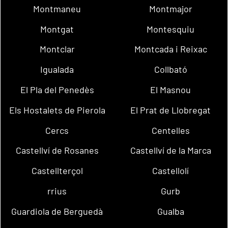
Montmaneu
Montmajor
Montgat
Montesquiu
Montclar
Montcada i Reixac
Igualada
Collbató
El Pla del Penedès
El Masnou
Els Hostalets de Pierola
El Prat de Llobregat
Cercs
Centelles
Castellví de Rosanes
Castellví de la Marca
Castellterçol
Castellolí
rrius
Gurb
Guardiola de Berguedà
Gualba