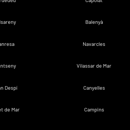
lsareny
Balenyà
anresa
Navarcles
ntseny
Vilassar de Mar
n Despí
Canyelles
t de Mar
Campins