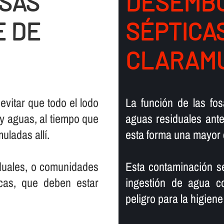
OSAS
DESEMBO
E DE
SÉPTICA
CLARAM
 evitar que todo el lodo
La función de las fos
y aguas, al tiempo que
aguas residuales antes
ladas allí­.
esta forma una mayor 
iduales, o comunidades
Esta contaminación s
cas, que deben estar
ingestión de agua c
peligro para la higien