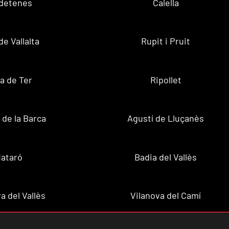
ldetenes
Calella
de Vallalta
Rupit i Pruit
a de Ter
Ripollet
de la Barca
Agustí de Lluçanès
ataró
Badia del Vallès
a del Vallès
Vilanova del Camí