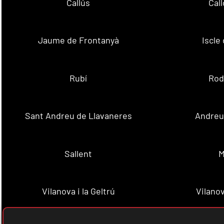
Callús
Cal
Jaume de Frontanyà
Iscle 
Rubí
Rod
Sant Andreu de Llavaneres
Andreu 
Sallent
M
Vilanova i la Geltrú
Vilanov