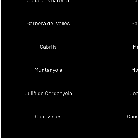
Barberà del Vallès
Ba
Cabrils
M
Muntanyola
Mo
Julià de Cerdanyola
Joa
Canovelles
Cane