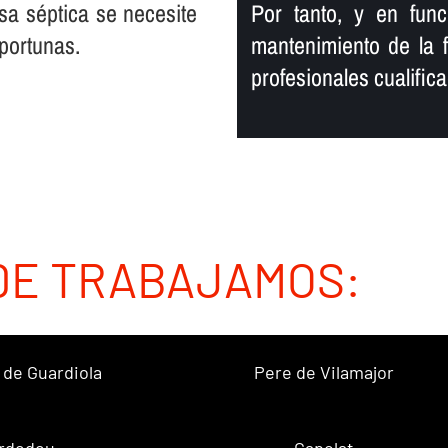
osa séptica se necesite
Por tanto, y en fun
oportunas.
mantenimiento de la 
profesionales cualific
DE TRABAJAMOS:
 de Guardiola
Pere de Vilamajor
rdedeu
Capolat