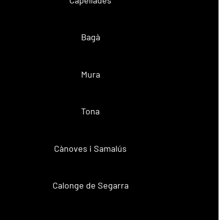
Bagà
Mura
Tona
Cànoves i Samalús
Calonge de Segarra