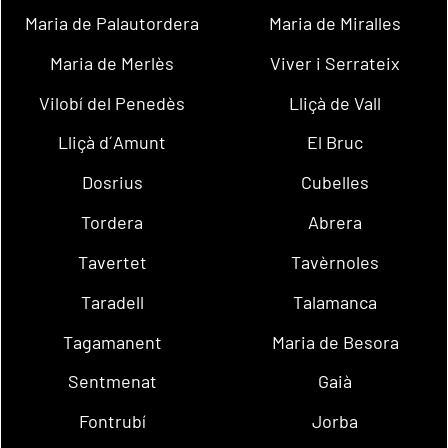
Maria de Palautordera
Maria de Miralles
Maria de Merlès
Viver i Serrateix
Vilobí del Penedès
Lliçà de Vall
Lliçà d´Amunt
El Bruc
Dosrius
Cubelles
Tordera
Abrera
Tavertet
Tavèrnoles
Taradell
Talamanca
Tagamanent
Maria de Besora
Sentmenat
Gaià
Fontrubí
Jorba