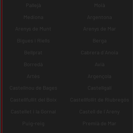
Pallejà
Moià
Mediona
Argentona
Arenys de Munt
Arenys de Mar
Bigues i Riells
Berga
Bellprat
Cabrera d´Anoia
Borredà
Avià
Artés
Argençola
Castellnou de Bages
Castellgalí
Castellfullit del Boix
Castellfollit de Riubregós
Castellet i la Gornal
Castell de l´Areny
Puig-reig
Premià de Mar