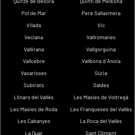
Quirze de Besora
Quintí de Mediona
Pol de Mar
Pere Sallavinera
Vilada
Vic
Veciana
Vallromanes
Vallirana
Vallgorguina
Vallcebre
Vallbona d´Anoia
Vacarisses
Súria
Subirats
Saldes
Llinars del Vallès
Les Masíes de Voltregà
Les Masies de Roda
Les Franqueses del Vallès
Les Cabanyes
La Roca del Vallès
La Quar
Sant Climent