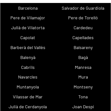
Barcelona
Salvador de Guardiola
Pere de Vilamajor
Pere de Torelló
Julià de Vilatorta
Cardedeu
Capolat
Capellades
Barberà del Vallès
Balsareny
Balenyà
Bagà
Cabrils
Manresa
Navarcles
Mura
Muntanyola
Montseny
Vilassar de Mar
Tona
Julià de Cerdanyola
Joan Despí