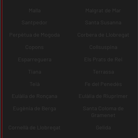
Malla
Malgrat de Mar
Santpedor
Santa Susanna
Perpètua de Mogoda
Corbera de Llobregat
Copons
Collsuspina
Esparreguera
Els Prats de Rei
Tiana
Terrassa
Teià
Fe del Penedès
Eulàlia de Ronçana
Eulàlia de Riuprimer
Eugènia de Berga
Santa Coloma de
Gramenet
Cornellà de Llobregat
Gelida