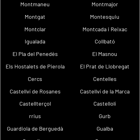
Montmaneu
Montmajor
Montgat
Montesquiu
Montclar
Montcada i Reixac
Igualada
Collbató
El Pla del Penedès
El Masnou
Els Hostalets de Pierola
El Prat de Llobregat
Cercs
Centelles
Castellví de Rosanes
Castellví de la Marca
Castellterçol
Castellolí
rrius
Gurb
Guardiola de Berguedà
Gualba