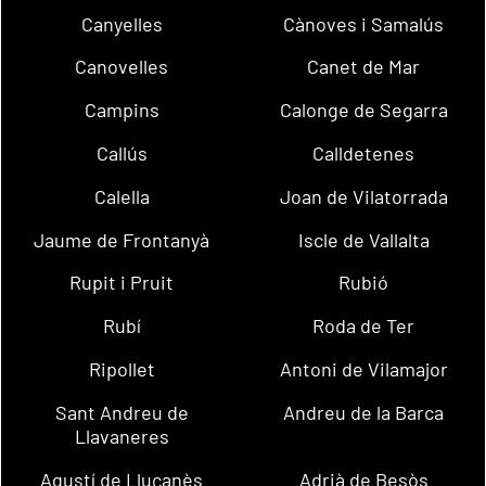
Canyelles
Cànoves i Samalús
Canovelles
Canet de Mar
Campins
Calonge de Segarra
Callús
Calldetenes
Calella
Joan de Vilatorrada
Jaume de Frontanyà
Iscle de Vallalta
Rupit i Pruit
Rubió
Rubí
Roda de Ter
Ripollet
Antoni de Vilamajor
Sant Andreu de
Andreu de la Barca
Llavaneres
Agustí de Lluçanès
Adrià de Besòs