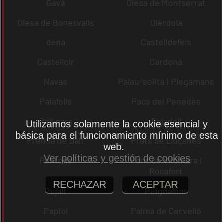
Gavà
Olesa de Montserrat
Olesa de Bonesvalls
Olèrdola
dena
Castelldefels
Castellcir
Cardona
Navas
Palau-solità i Plegamans
Palafolls
Pacs del Penedès
Rellinars
Rajadell
Utilizamos solamente la cookie esencial y
básica para el funcionamiento mínimo de esta
Premià de Dalt
Prats de Lluçanès
web.
Ver políticas y gestión de cookies
Pontons
Pont de Vilomara i
Rocafort
RECHAZAR
ACEPTAR
Pujalt
Puigdàlber
Papiol
Palma de Cervelló