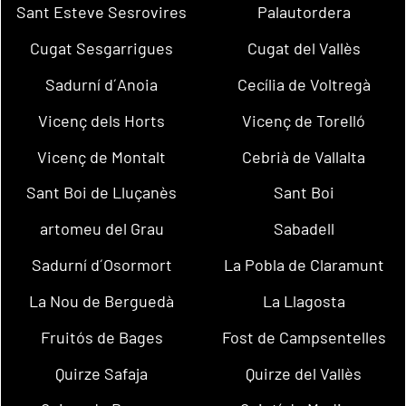
Sant Esteve Sesrovires
Palautordera
Cugat Sesgarrigues
Cugat del Vallès
Sadurní d´Anoia
Cecília de Voltregà
Vicenç dels Horts
Vicenç de Torelló
Vicenç de Montalt
Cebrià de Vallalta
Sant Boi de Lluçanès
Sant Boi
artomeu del Grau
Sabadell
Sadurní d´Osormort
La Pobla de Claramunt
La Nou de Berguedà
La Llagosta
Fruitós de Bages
Fost de Campsentelles
Quirze Safaja
Quirze del Vallès