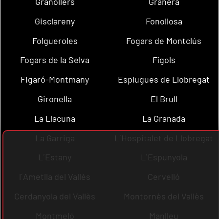
Granollers
Granera
Gisclareny
Fonollosa
Folgueroles
Fogars de Montclús
Fogars de la Selva
Fígols
Figaró-Montmany
Esplugues de Llobregat
Gironella
El Brull
La Llacuna
La Granada
La Garriga
L´Hospitalet de Llobregat
L´Estany
L´Espunyola
l´Ametlla del Vallès
Cervelló
Cerdanyola del Vallès
Montornès del Vallès
Montmeló
Manlleu