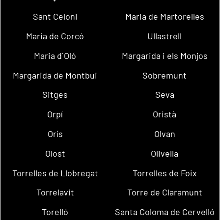
Sant Celoni
Maria de Martorelles
Maria de Corcó
Ullastrell
Maria d´Oló
Margarida i els Monjos
Margarida de Montbui
Sobremunt
Sitges
Seva
Orpí
Oristà
Orís
Olvan
Olost
Olivella
Torrelles de Llobregat
Torrelles de Foix
Torrelavit
Torre de Claramunt
Torelló
Santa Coloma de Cervelló