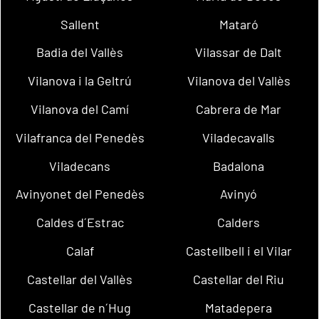
Sallent
Mataró
Badia del Vallès
Vilassar de Dalt
Vilanova i la Geltrú
Vilanova del Vallès
Vilanova del Camí
Cabrera de Mar
Vilafranca del Penedès
Viladecavalls
Viladecans
Badalona
Avinyonet del Penedès
Avinyó
Caldes d´Estrac
Calders
Calaf
Castellbell i el Vilar
Castellar del Vallès
Castellar del Riu
Castellar de n´Hug
Matadepera