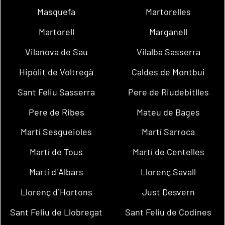
Masquefa
Martorelles
Martorell
Marganell
Vilanova de Sau
Vilalba Sasserra
Hipòlit de Voltregà
Caldes de Montbui
Sant Feliu Sasserra
Pere de Riudebitlles
Pere de Ribes
Mateu de Bages
Martí Sesgueioles
Martí Sarroca
Martí de Tous
Martí de Centelles
Martí d´Albars
Llorenç Savall
Llorenç d´Hortons
Just Desvern
Sant Feliu de Llobregat
Sant Feliu de Codines