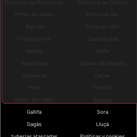
Monistrol de Montserrat
Monistrol de Calders
Mollet del Vallès
Molins de Rei
Polinyà
Pobla de Lillet
Pineda de Mar
Castellbisbal
Alpens
Alella
Aiguafreda
Aguilar de Segarra
Casserres
Carme
Piera
Perafita
Parets del Vallès
Begues
Gallifa
Sora
Sagàs
Lluçà
tuberias atascadas
Políticas y cookies