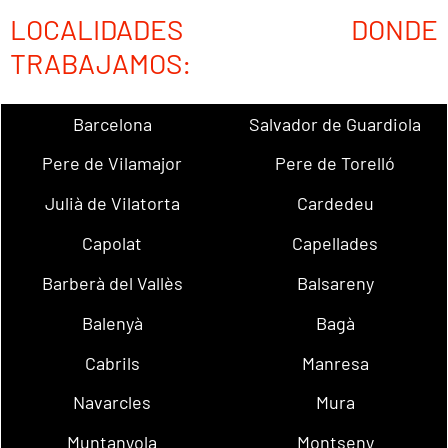
LOCALIDADES DONDE
TRABAJAMOS:
Barcelona
Salvador de Guardiola
Pere de Vilamajor
Pere de Torelló
Julià de Vilatorta
Cardedeu
Capolat
Capellades
Barberà del Vallès
Balsareny
Balenyà
Bagà
Cabrils
Manresa
Navarcles
Mura
Muntanyola
Montseny