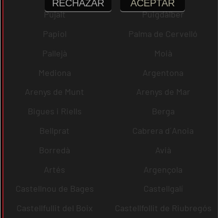
RECHAZAR
ACEPTAR
Pujalt
Puigdàlber
Papiol
Palma de Cervelló
Pallejà
Moià
Mediona
Argentona
Arenys de Munt
Arenys de Mar
Bigues i Riells
Berga
Bellprat
Cabrera d´Anoia
Borredà
Avià
Artés
Argençola
Castellnou de Bages
Castellgalí
Castellfullit del Boix
Castellfollit de Riubregós