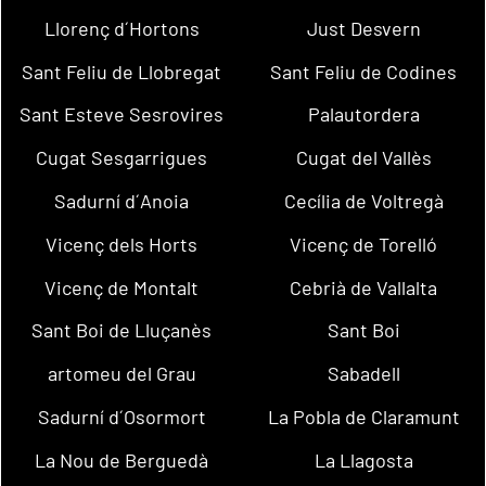
Llorenç d´Hortons
Just Desvern
Sant Feliu de Llobregat
Sant Feliu de Codines
Sant Esteve Sesrovires
Palautordera
Cugat Sesgarrigues
Cugat del Vallès
Sadurní d´Anoia
Cecília de Voltregà
Vicenç dels Horts
Vicenç de Torelló
Vicenç de Montalt
Cebrià de Vallalta
Sant Boi de Lluçanès
Sant Boi
artomeu del Grau
Sabadell
Sadurní d´Osormort
La Pobla de Claramunt
La Nou de Berguedà
La Llagosta