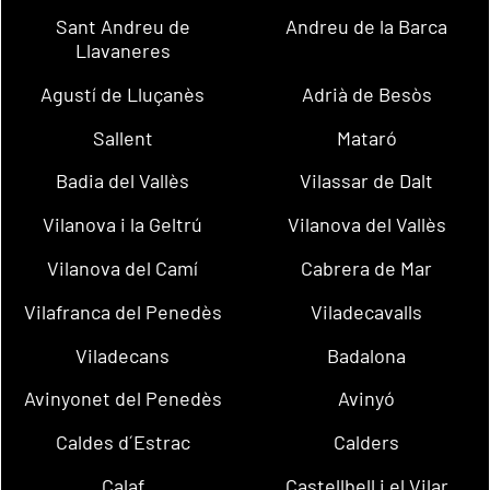
Sant Andreu de
Andreu de la Barca
Llavaneres
Agustí de Lluçanès
Adrià de Besòs
Sallent
Mataró
Badia del Vallès
Vilassar de Dalt
Vilanova i la Geltrú
Vilanova del Vallès
Vilanova del Camí
Cabrera de Mar
Vilafranca del Penedès
Viladecavalls
Viladecans
Badalona
Avinyonet del Penedès
Avinyó
Caldes d´Estrac
Calders
Calaf
Castellbell i el Vilar