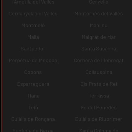
l´Ametlla del Vallès
Cervelló
Cerdanyola del Vallès
Montornès del Vallès
Montmeló
Manlleu
Malla
Malgrat de Mar
Santpedor
Santa Susanna
Perpètua de Mogoda
Corbera de Llobregat
Copons
Collsuspina
Esparreguera
Els Prats de Rei
Tiana
Terrassa
Teià
Fe del Penedès
Eulàlia de Ronçana
Eulàlia de Riuprimer
Eugènia de Berga
Santa Coloma de