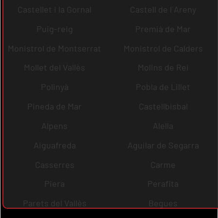
Castellet i la Gornal
Castell de l´Areny
Puig-reig
Premià de Mar
Monistrol de Montserrat
Monistrol de Calders
Mollet del Vallès
Molins de Rei
Polinyà
Pobla de Lillet
Pineda de Mar
Castellbisbal
Alpens
Alella
Aiguafreda
Aguilar de Segarra
Casserres
Carme
Piera
Perafita
Parets del Vallès
Begues