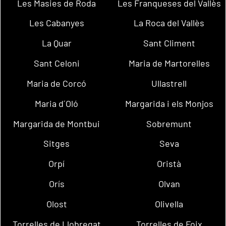
Les Masies de Roda
Les Franqueses del Vallès
Les Cabanyes
La Roca del Vallès
La Quar
Sant Climent
Sant Celoni
Maria de Martorelles
Maria de Corcó
Ullastrell
Maria d´Oló
Margarida i els Monjos
Margarida de Montbui
Sobremunt
Sitges
Seva
Orpí
Oristà
Orís
Olvan
Olost
Olivella
Torrelles de Llobregat
Torrelles de Foix