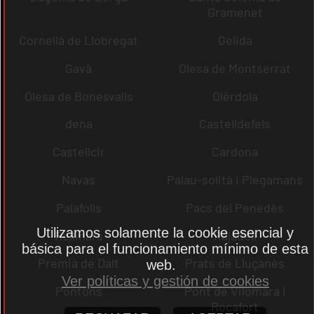
Gramenet
Cornellà de Llobregat
Gelida
Gavà
Olesa de Montserrat
Olesa de Bonesvalls
Olèrdola
dena
Castelldefels
Castellcir
Cardona
Navas
Palau-solità i Plegamans
Palafolls
Pacs del Penedès
Utilizamos solamente la cookie esencial y
Rellinars
Rajadell
básica para el funcionamiento mínimo de esta
Premià de Dalt
Prats de Lluçanès
web.
Ver políticas y gestión de cookies
Pontons
Pont de Vilomara i
Rocafort