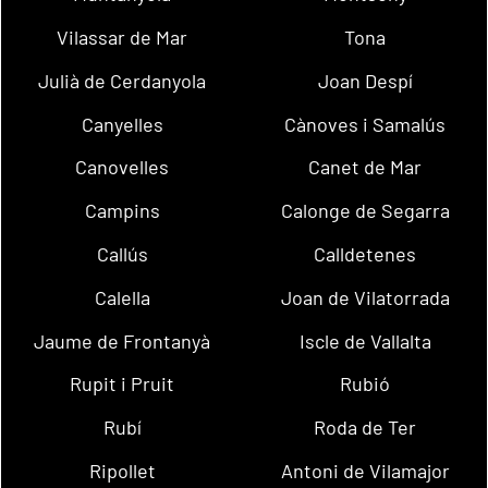
Vilassar de Mar
Tona
Julià de Cerdanyola
Joan Despí
Canyelles
Cànoves i Samalús
Canovelles
Canet de Mar
Campins
Calonge de Segarra
Callús
Calldetenes
Calella
Joan de Vilatorrada
Jaume de Frontanyà
Iscle de Vallalta
Rupit i Pruit
Rubió
Rubí
Roda de Ter
Ripollet
Antoni de Vilamajor