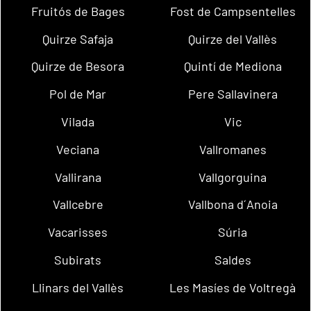
Fruitós de Bages
Fost de Campsentelles
Quirze Safaja
Quirze del Vallès
Quirze de Besora
Quintí de Mediona
Pol de Mar
Pere Sallavinera
Vilada
Vic
Veciana
Vallromanes
Vallirana
Vallgorguina
Vallcebre
Vallbona d´Anoia
Vacarisses
Súria
Subirats
Saldes
Llinars del Vallès
Les Masíes de Voltregà