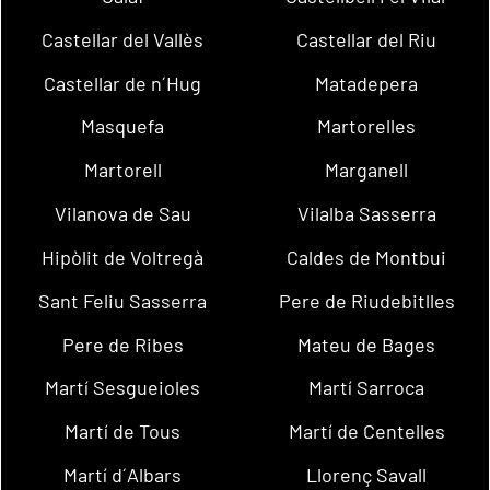
Castellar del Vallès
Castellar del Riu
Castellar de n´Hug
Matadepera
Masquefa
Martorelles
Martorell
Marganell
Vilanova de Sau
Vilalba Sasserra
Hipòlit de Voltregà
Caldes de Montbui
Sant Feliu Sasserra
Pere de Riudebitlles
Pere de Ribes
Mateu de Bages
Martí Sesgueioles
Martí Sarroca
Martí de Tous
Martí de Centelles
Martí d´Albars
Llorenç Savall