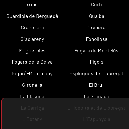
rrius
Gurb
Guardiola de Berguedà
Gualba
Granollers
Granera
Gisclareny
Fonollosa
Folgueroles
Fogars de Montclús
Fogars de la Selva
Fígols
Figaró-Montmany
Esplugues de Llobregat
Gironella
El Brull
La Llacuna
La Granada
La Garriga
L´Hospitalet de Llobregat
L´Estany
L´Espunyola