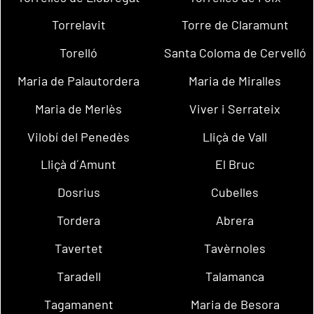
Torrelavit
Torre de Claramunt
Torelló
Santa Coloma de Cervelló
Maria de Palautordera
Maria de Miralles
Maria de Merlès
Viver i Serrateix
Vilobí del Penedès
Lliçà de Vall
Lliçà d´Amunt
El Bruc
Dosrius
Cubelles
Tordera
Abrera
Tavertet
Tavèrnoles
Taradell
Talamanca
Tagamanent
Maria de Besora