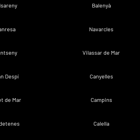
lsareny
Balenyà
anresa
Navarcles
ntseny
Vilassar de Mar
n Despí
Canyelles
t de Mar
Campins
ldetenes
Calella