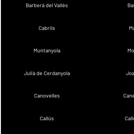
Barberà del Vallès
Ba
Cabrils
M
Muntanyola
Mo
Julià de Cerdanyola
Joa
Canovelles
Cane
Callús
Cal