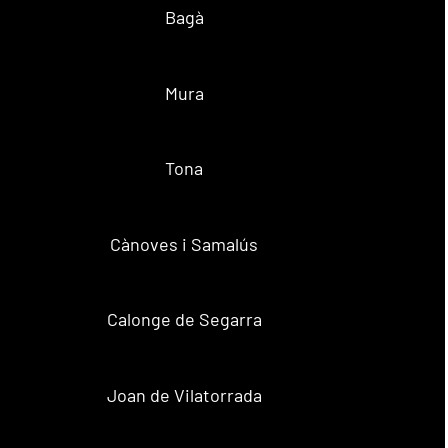
Bagà
Mura
Tona
Cànoves i Samalús
Calonge de Segarra
Joan de Vilatorrada