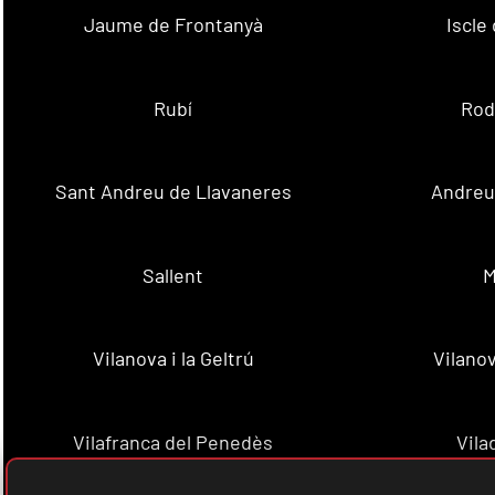
Jaume de Frontanyà
Iscle 
Rubí
Rod
Sant Andreu de Llavaneres
Andreu 
Sallent
M
Vilanova i la Geltrú
Vilanov
Vilafranca del Penedès
Vila