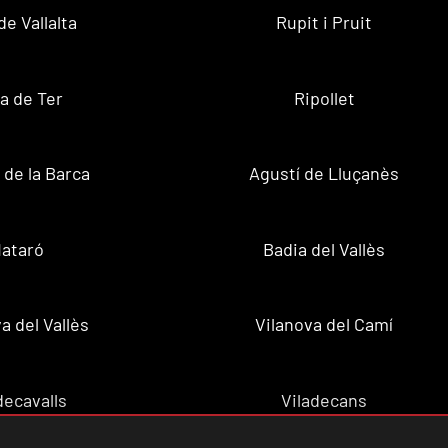
de Vallalta
Rupit i Pruit
a de Ter
Ripollet
de la Barca
Agustí de Lluçanès
ataró
Badia del Vallès
a del Vallès
Vilanova del Camí
decavalls
Viladecans