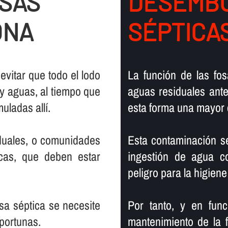
OSAS
DESEMBO
ONA
SÉPTICA
 evitar que todo el lodo
La función de las fos
y aguas, al tiempo que
aguas residuales antes
ladas allí­.
esta forma una mayor 
iduales, o comunidades
Esta contaminación s
cas, que deben estar
ingestión de agua c
peligro para la higien
osa séptica se necesite
Por tanto, y en fun
oportunas.
mantenimiento de la 