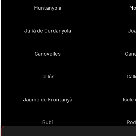
Muntanyola
Mo
Julià de Cerdanyola
Joa
Canovelles
Cane
Callús
Cal
Jaume de Frontanyà
Iscle 
Rubí
Rod