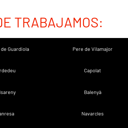
DE TRABAJAMOS:
 de Guardiola
Pere de Vilamajor
rdedeu
Capolat
lsareny
Balenyà
anresa
Navarcles