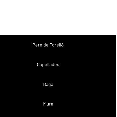
Pere de Torelló
Capellades
Bagà
Mura