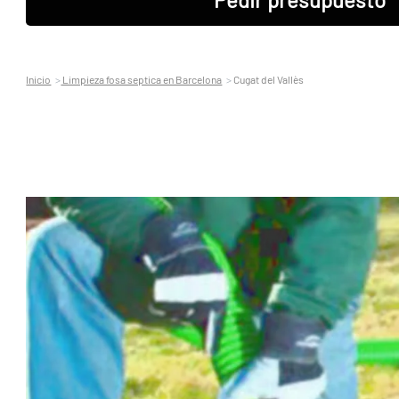
Inicio
Limpieza fosa septica en Barcelona
Cugat del Vallès