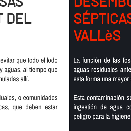
OSAS
DESEMBO
T DEL
SÉPTICA
VALLèS
 evitar que todo el lodo
La función de las fos
y aguas, al tiempo que
aguas residuales antes
ladas allí­.
esta forma una mayor 
iduales, o comunidades
Esta contaminación s
cas, que deben estar
ingestión de agua c
peligro para la higien