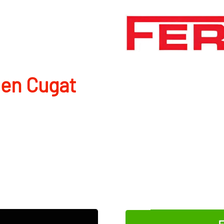
 en Cugat
E