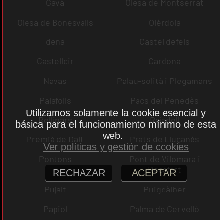
Gavà
Olesa de Montserrat
Olesa de Bonesvalls
Olèrdola
dena
Castelldefels
Castellcir
Cardona
Navas
Palau-solità i Plegamans
Palafolls
Pacs del Penedès
Utilizamos solamente la cookie esencial y
Rellinars
Rajadell
básica para el funcionamiento mínimo de esta
web.
Premià de Dalt
Prats de Lluçanès
Ver políticas y gestión de cookies
Pontons
Pont de Vilomara i
Rocafort
RECHAZAR
ACEPTAR
Pujalt
Puigdàlber
Papiol
Palma de Cervelló