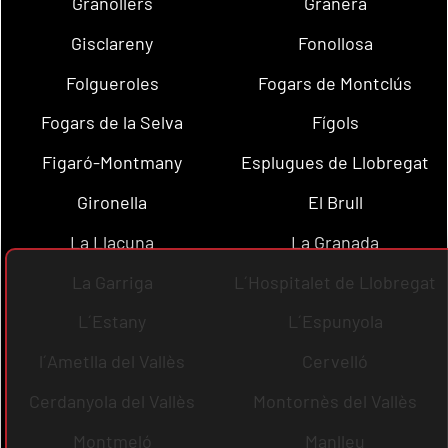
Granollers
Granera
Gisclareny
Fonollosa
Folgueroles
Fogars de Montclús
Fogars de la Selva
Fígols
Figaró-Montmany
Esplugues de Llobregat
Gironella
El Brull
La Llacuna
La Granada
La Garriga
L´Hospitalet de Llobregat
L´Estany
L´Espunyola
l´Ametlla del Vallès
Cervelló
Cerdanyola del Vallès
Montornès del Vallès
Montmeló
Manlleu