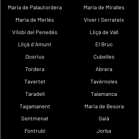
Maria de Palautordera
Maria de Miralles
Maria de Merlès
Viver i Serrateix
Vilobí del Penedès
Lliçà de Vall
Lliçà d´Amunt
El Bruc
Dosrius
Cubelles
Tordera
Abrera
Tavertet
Tavèrnoles
Taradell
Talamanca
Tagamanent
Maria de Besora
Sentmenat
Gaià
Fontrubí
Jorba