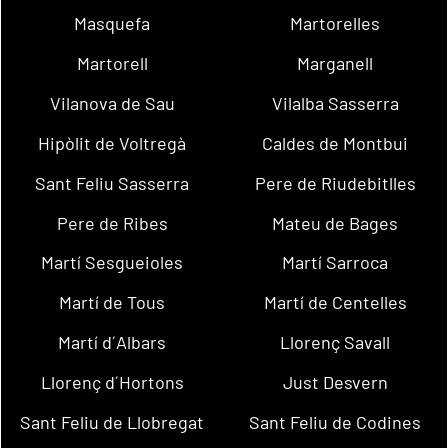
Masquefa
Martorelles
Martorell
Marganell
Vilanova de Sau
Vilalba Sasserra
Hipòlit de Voltregà
Caldes de Montbui
Sant Feliu Sasserra
Pere de Riudebitlles
Pere de Ribes
Mateu de Bages
Martí Sesgueioles
Martí Sarroca
Martí de Tous
Martí de Centelles
Martí d´Albars
Llorenç Savall
Llorenç d´Hortons
Just Desvern
Sant Feliu de Llobregat
Sant Feliu de Codines