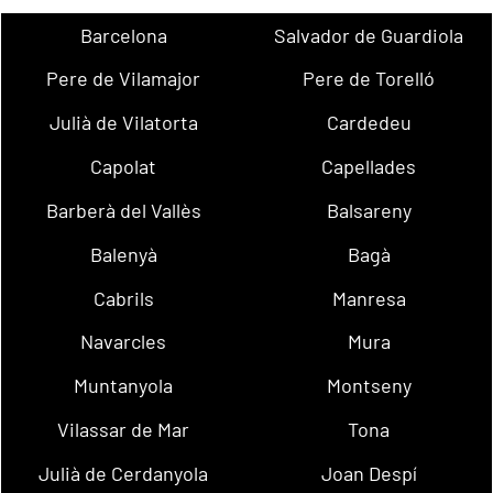
Barcelona
Salvador de Guardiola
Pere de Vilamajor
Pere de Torelló
Julià de Vilatorta
Cardedeu
Capolat
Capellades
Barberà del Vallès
Balsareny
Balenyà
Bagà
Cabrils
Manresa
Navarcles
Mura
Muntanyola
Montseny
Vilassar de Mar
Tona
Julià de Cerdanyola
Joan Despí