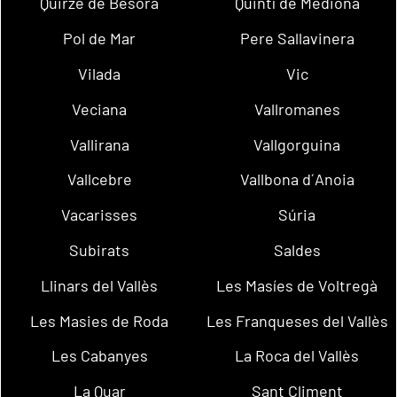
Quirze de Besora
Quintí de Mediona
Pol de Mar
Pere Sallavinera
Vilada
Vic
Veciana
Vallromanes
Vallirana
Vallgorguina
Vallcebre
Vallbona d´Anoia
Vacarisses
Súria
Subirats
Saldes
Llinars del Vallès
Les Masíes de Voltregà
Les Masies de Roda
Les Franqueses del Vallès
Les Cabanyes
La Roca del Vallès
La Quar
Sant Climent