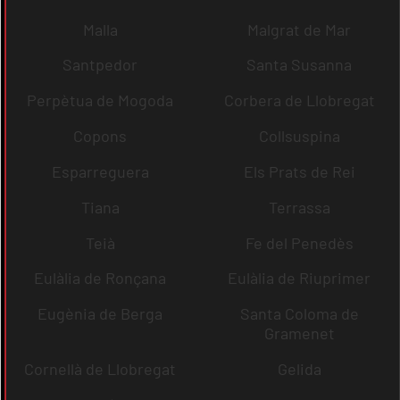
Malla
Malgrat de Mar
Santpedor
Santa Susanna
Perpètua de Mogoda
Corbera de Llobregat
Copons
Collsuspina
Esparreguera
Els Prats de Rei
Tiana
Terrassa
Teià
Fe del Penedès
Eulàlia de Ronçana
Eulàlia de Riuprimer
Eugènia de Berga
Santa Coloma de
Gramenet
Cornellà de Llobregat
Gelida