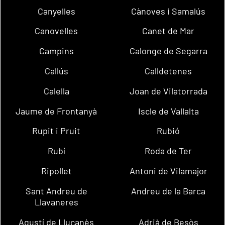
Canyelles
Cànoves i Samalús
Canovelles
Canet de Mar
Campins
Calonge de Segarra
Callús
Calldetenes
Calella
Joan de Vilatorrada
Jaume de Frontanyà
Iscle de Vallalta
Rupit i Pruit
Rubió
Rubí
Roda de Ter
Ripollet
Antoni de Vilamajor
Sant Andreu de
Andreu de la Barca
Llavaneres
Agustí de Lluçanès
Adrià de Besòs