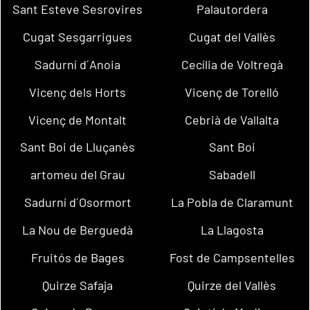
Sant Esteve Sesrovires
Palautordera
Cugat Sesgarrigues
Cugat del Vallès
Sadurní d´Anoia
Cecília de Voltregà
Vicenç dels Horts
Vicenç de Torelló
Vicenç de Montalt
Cebrià de Vallalta
Sant Boi de Lluçanès
Sant Boi
artomeu del Grau
Sabadell
Sadurní d´Osormort
La Pobla de Claramunt
La Nou de Berguedà
La Llagosta
Fruitós de Bages
Fost de Campsentelles
Quirze Safaja
Quirze del Vallès