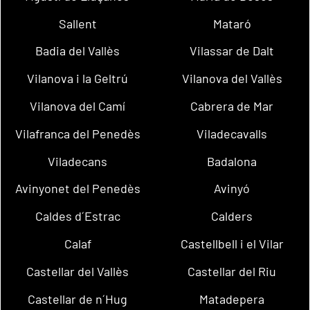
Sallent
Mataró
Badia del Vallès
Vilassar de Dalt
Vilanova i la Geltrú
Vilanova del Vallès
Vilanova del Camí
Cabrera de Mar
Vilafranca del Penedès
Viladecavalls
Viladecans
Badalona
Avinyonet del Penedès
Avinyó
Caldes d´Estrac
Calders
Calaf
Castellbell i el Vilar
Castellar del Vallès
Castellar del Riu
Castellar de n´Hug
Matadepera