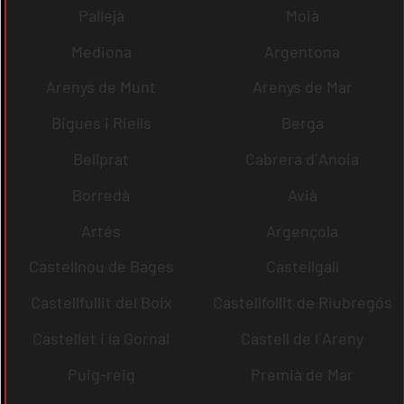
Pallejà
Moià
Mediona
Argentona
Arenys de Munt
Arenys de Mar
Bigues i Riells
Berga
Bellprat
Cabrera d´Anoia
Borredà
Avià
Artés
Argençola
Castellnou de Bages
Castellgalí
Castellfullit del Boix
Castellfollit de Riubregós
Castellet i la Gornal
Castell de l´Areny
Puig-reig
Premià de Mar