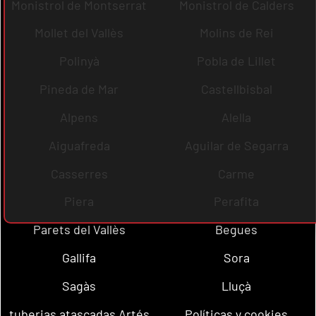
Monistrol de Montserrat
Monistrol de Calders
Mollet del Vallès
Molins de Rei
Polinyà
Pobla de Lillet
Pineda de Mar
Castellbisbal
Alpens
Alella
Aiguafreda
Aguilar de Segarra
Casserres
Carme
Piera
Perafita
Parets del Vallès
Begues
Gallifa
Sora
Sagàs
Lluçà
tuberias atascadas Artés
Políticas y cookies