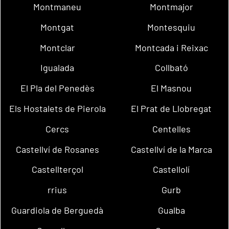
Montmaneu
Montmajor
Montgat
Montesquiu
Montclar
Montcada i Reixac
Igualada
Collbató
El Pla del Penedès
El Masnou
Els Hostalets de Pierola
El Prat de Llobregat
Cercs
Centelles
Castellví de Rosanes
Castellví de la Marca
Castellterçol
Castellolí
rrius
Gurb
Guardiola de Berguedà
Gualba