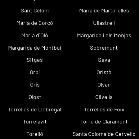
Sant Celoni
Maria de Martorelles
Maria de Corcó
Ullastrell
Maria d´Oló
Margarida i els Monjos
Margarida de Montbui
Sobremunt
Sitges
Seva
Orpí
Oristà
Orís
Olvan
Olost
Olivella
Torrelles de Llobregat
Torrelles de Foix
Torrelavit
Torre de Claramunt
Torelló
Santa Coloma de Cervelló