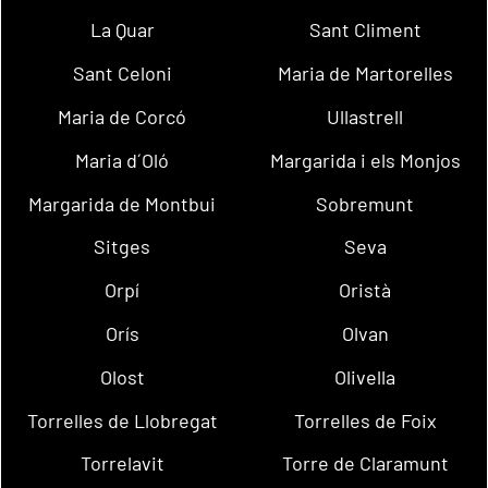
La Quar
Sant Climent
Sant Celoni
Maria de Martorelles
Maria de Corcó
Ullastrell
Maria d´Oló
Margarida i els Monjos
Margarida de Montbui
Sobremunt
Sitges
Seva
Orpí
Oristà
Orís
Olvan
Olost
Olivella
Torrelles de Llobregat
Torrelles de Foix
Torrelavit
Torre de Claramunt