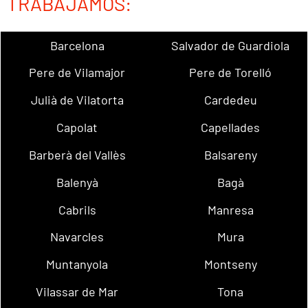
TRABAJAMOS:
Barcelona
Salvador de Guardiola
Pere de Vilamajor
Pere de Torelló
Julià de Vilatorta
Cardedeu
Capolat
Capellades
Barberà del Vallès
Balsareny
Balenyà
Bagà
Cabrils
Manresa
Navarcles
Mura
Muntanyola
Montseny
Vilassar de Mar
Tona