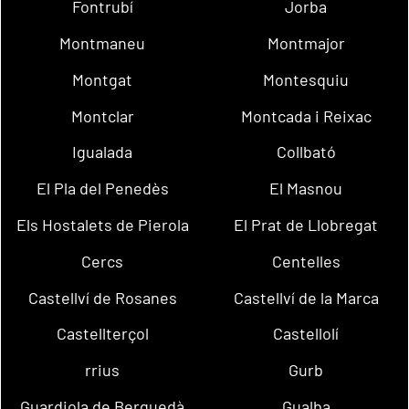
Fontrubí
Jorba
Montmaneu
Montmajor
Montgat
Montesquiu
Montclar
Montcada i Reixac
Igualada
Collbató
El Pla del Penedès
El Masnou
Els Hostalets de Pierola
El Prat de Llobregat
Cercs
Centelles
Castellví de Rosanes
Castellví de la Marca
Castellterçol
Castellolí
rrius
Gurb
Guardiola de Berguedà
Gualba