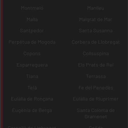
Montmeló
Manlleu
Malla
Malgrat de Mar
Santpedor
Santa Susanna
Perpètua de Mogoda
Corbera de Llobregat
Copons
Collsuspina
Esparreguera
Els Prats de Rei
Tiana
Terrassa
Teià
Fe del Penedès
Eulàlia de Ronçana
Eulàlia de Riuprimer
Eugènia de Berga
Santa Coloma de
Gramenet
Cornellà de Llobregat
Gelida