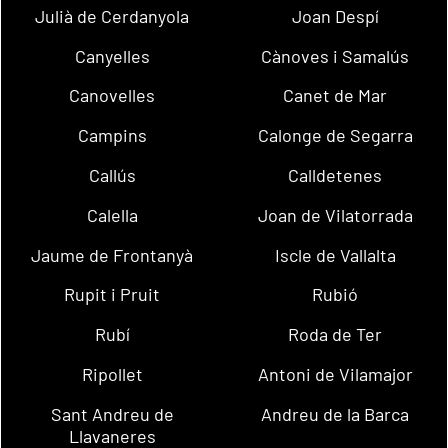
Julià de Cerdanyola
Joan Despí
Canyelles
Cànoves i Samalús
Canovelles
Canet de Mar
Campins
Calonge de Segarra
Callús
Calldetenes
Calella
Joan de Vilatorrada
Jaume de Frontanyà
Iscle de Vallalta
Rupit i Pruit
Rubió
Rubí
Roda de Ter
Ripollet
Antoni de Vilamajor
Sant Andreu de
Andreu de la Barca
Llavaneres