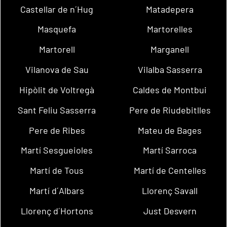
Castellar de n´Hug
Matadepera
Masquefa
Martorelles
Martorell
Marganell
Vilanova de Sau
Vilalba Sasserra
Hipòlit de Voltregà
Caldes de Montbui
Sant Feliu Sasserra
Pere de Riudebitlles
Pere de Ribes
Mateu de Bages
Martí Sesgueioles
Martí Sarroca
Martí de Tous
Martí de Centelles
Martí d´Albars
Llorenç Savall
Llorenç d´Hortons
Just Desvern