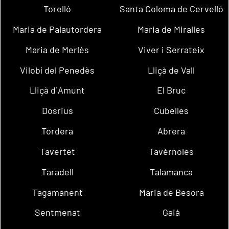
Torelló
Santa Coloma de Cervelló
Maria de Palautordera
Maria de Miralles
Maria de Merlès
Viver i Serrateix
Vilobí del Penedès
Lliçà de Vall
Lliçà d´Amunt
El Bruc
Dosrius
Cubelles
Tordera
Abrera
Tavertet
Tavèrnoles
Taradell
Talamanca
Tagamanent
Maria de Besora
Sentmenat
Gaià