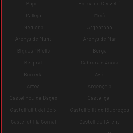
Papiol
Palma de Cervelló
Pallejà
Moià
Mediona
Argentona
Arenys de Munt
Arenys de Mar
Bigues i Riells
Berga
Bellprat
Cabrera d´Anoia
Borredà
Avià
Artés
Argençola
Castellnou de Bages
Castellgalí
Castellfullit del Boix
Castellfollit de Riubregós
Castellet i la Gornal
Castell de l´Areny