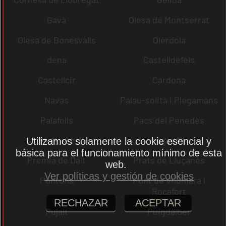
Gavà
Olesa de Montserrat
Olesa de Bonesvalls
Olèrdola
dena
Castelldefels
Castellcir
Cardona
Navas
Palau-solità i Plegamans
Palafolls
Pacs del Penedès
Rellinars
Rajadell
Utilizamos solamente la cookie esencial y
básica para el funcionamiento mínimo de esta
Premià de Dalt
Prats de Lluçanès
web.
Ver políticas y gestión de cookies
Pontons
Pont de Vilomara i
Rocafort
RECHAZAR
ACEPTAR
Pujalt
Puigdàlber