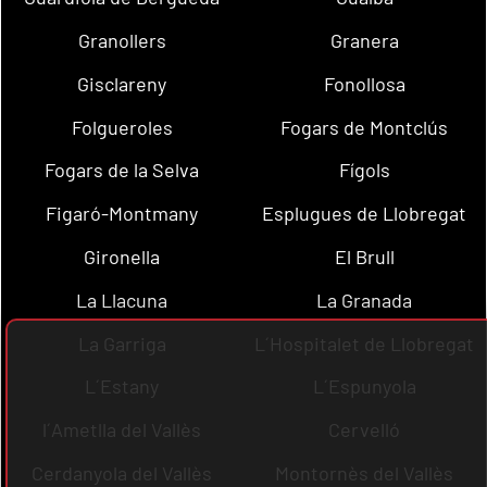
Granollers
Granera
Gisclareny
Fonollosa
Folgueroles
Fogars de Montclús
Fogars de la Selva
Fígols
Figaró-Montmany
Esplugues de Llobregat
Gironella
El Brull
La Llacuna
La Granada
La Garriga
L´Hospitalet de Llobregat
L´Estany
L´Espunyola
l´Ametlla del Vallès
Cervelló
Cerdanyola del Vallès
Montornès del Vallès