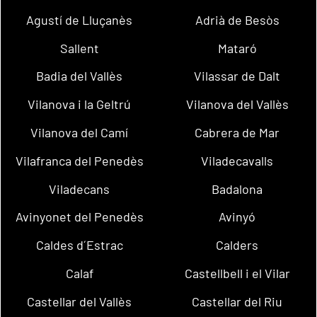
Agustí de Lluçanès
Adrià de Besòs
Sallent
Mataró
Badia del Vallès
Vilassar de Dalt
Vilanova i la Geltrú
Vilanova del Vallès
Vilanova del Camí
Cabrera de Mar
Vilafranca del Penedès
Viladecavalls
Viladecans
Badalona
Avinyonet del Penedès
Avinyó
Caldes d´Estrac
Calders
Calaf
Castellbell i el Vilar
Castellar del Vallès
Castellar del Riu