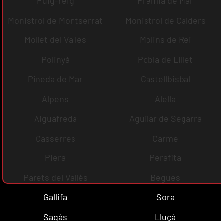
Puig-reig
Premià de Mar
Monistrol de Montserrat
Monistrol de Calders
Mollet del Vallès
Molins de Rei
Polinyà
Pobla de Lillet
Pineda de Mar
Castellbisbal
Alpens
Alella
Aiguafreda
Aguilar de Segarra
Casserres
Carme
Piera
Perafita
Parets del Vallès
Begues
Gallifa
Sora
Sagàs
Lluçà