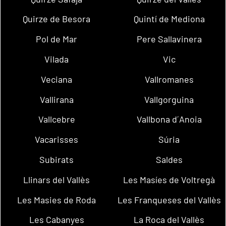
Quirze de Besora
Quintí de Mediona
Pol de Mar
Pere Sallavinera
Vilada
Vic
Veciana
Vallromanes
Vallirana
Vallgorguina
Vallcebre
Vallbona d´Anoia
Vacarisses
Súria
Subirats
Saldes
Llinars del Vallès
Les Masíes de Voltregà
Les Masies de Roda
Les Franqueses del Vallès
Les Cabanyes
La Roca del Vallès