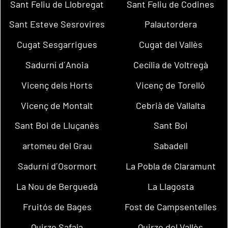
Sant Feliu de Llobregat
Sant Feliu de Codines
Sant Esteve Sesrovires
Palautordera
Cugat Sesgarrigues
Cugat del Vallès
Sadurní d´Anoia
Cecília de Voltregà
Vicenç dels Horts
Vicenç de Torelló
Vicenç de Montalt
Cebrià de Vallalta
Sant Boi de Lluçanès
Sant Boi
artomeu del Grau
Sabadell
Sadurní d´Osormort
La Pobla de Claramunt
La Nou de Berguedà
La Llagosta
Fruitós de Bages
Fost de Campsentelles
Quirze Safaja
Quirze del Vallès