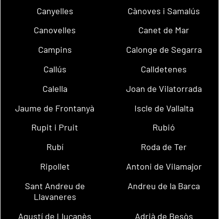
Canyelles
Cànoves i Samalús
Canovelles
Canet de Mar
Campins
Calonge de Segarra
Callús
Calldetenes
Calella
Joan de Vilatorrada
Jaume de Frontanyà
Iscle de Vallalta
Rupit i Pruit
Rubió
Rubí
Roda de Ter
Ripollet
Antoni de Vilamajor
Sant Andreu de
Andreu de la Barca
Llavaneres
Agustí de Lluçanès
Adrià de Besòs