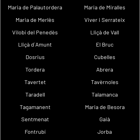
Maria de Palautordera
Maria de Miralles
Maria de Merlès
Viver i Serrateix
Vilobí del Penedès
Lliçà de Vall
Lliçà d´Amunt
El Bruc
Dosrius
Cubelles
Tordera
Abrera
Tavertet
Tavèrnoles
Taradell
Talamanca
Tagamanent
Maria de Besora
Sentmenat
Gaià
Fontrubí
Jorba