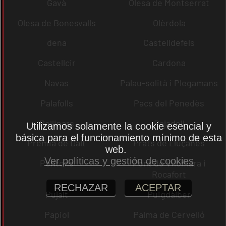
Gavà
Olesa de Montserrat
Olesa de Bonesvalls
Olèrdola
dena
Castelldefels
Castellcir
Cardona
Navas
Palau-solità i Plegamans
Palafolls
Pacs del Penedès
Rellinars
Rajadell
Utilizamos solamente la cookie esencial y
básica para el funcionamiento mínimo de esta
Premià de Dalt
Prats de Lluçanès
web.
Ver políticas y gestión de cookies
Pontons
Pont de Vilomara i
Rocafort
RECHAZAR
ACEPTAR
Pujalt
Puigdàlber
Papiol
Palma de Cervelló