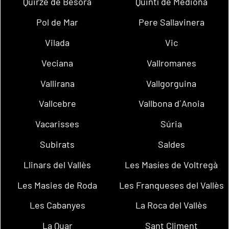
Quirze de Besora
Quintí de Mediona
Pol de Mar
Pere Sallavinera
Vilada
Vic
Veciana
Vallromanes
Vallirana
Vallgorguina
Vallcebre
Vallbona d´Anoia
Vacarisses
Súria
Subirats
Saldes
Llinars del Vallès
Les Masíes de Voltregà
Les Masies de Roda
Les Franqueses del Vallès
Les Cabanyes
La Roca del Vallès
La Quar
Sant Climent