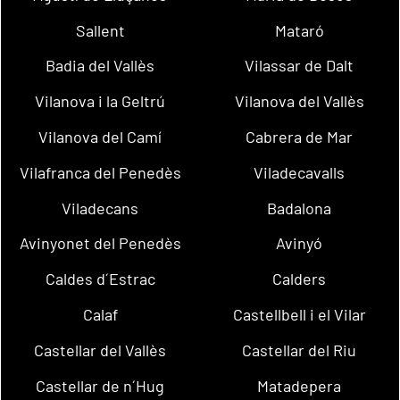
Sallent
Mataró
Badia del Vallès
Vilassar de Dalt
Vilanova i la Geltrú
Vilanova del Vallès
Vilanova del Camí
Cabrera de Mar
Vilafranca del Penedès
Viladecavalls
Viladecans
Badalona
Avinyonet del Penedès
Avinyó
Caldes d´Estrac
Calders
Calaf
Castellbell i el Vilar
Castellar del Vallès
Castellar del Riu
Castellar de n´Hug
Matadepera