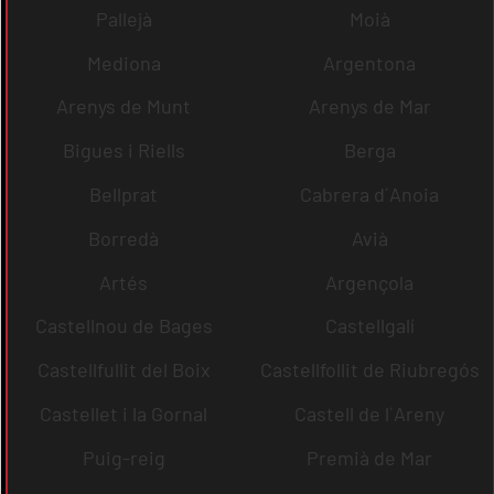
Pallejà
Moià
Mediona
Argentona
Arenys de Munt
Arenys de Mar
Bigues i Riells
Berga
Bellprat
Cabrera d´Anoia
Borredà
Avià
Artés
Argençola
Castellnou de Bages
Castellgalí
Castellfullit del Boix
Castellfollit de Riubregós
Castellet i la Gornal
Castell de l´Areny
Puig-reig
Premià de Mar