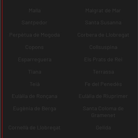
Malla
Malgrat de Mar
Santpedor
Santa Susanna
Perpètua de Mogoda
Corbera de Llobregat
Copons
Collsuspina
Esparreguera
Els Prats de Rei
Tiana
Terrassa
Teià
Fe del Penedès
Eulàlia de Ronçana
Eulàlia de Riuprimer
Eugènia de Berga
Santa Coloma de
Gramenet
Cornellà de Llobregat
Gelida