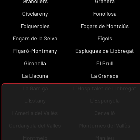
Granollers
Granera
Gisclareny
Fonollosa
Folgueroles
Fogars de Montclús
Fogars de la Selva
Fígols
Figaró-Montmany
Esplugues de Llobregat
Gironella
El Brull
La Llacuna
La Granada
La Garriga
L´Hospitalet de Llobregat
L´Estany
L´Espunyola
l´Ametlla del Vallès
Cervelló
Cerdanyola del Vallès
Montornès del Vallès
Montmeló
Manlleu