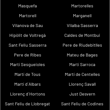
Masquefa
Martorelles
Martorell
Marganell
Vilanova de Sau
Vilalba Sasserra
Hipòlit de Voltregà
Caldes de Montbui
Sant Feliu Sasserra
Pere de Riudebitlles
Pere de Ribes
Mateu de Bages
Martí Sesgueioles
Martí Sarroca
Martí de Tous
Martí de Centelles
Martí d´Albars
Llorenç Savall
Llorenç d´Hortons
Just Desvern
Sant Feliu de Llobregat
Sant Feliu de Codines