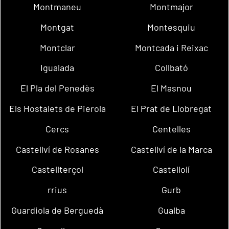
Montmaneu
Montmajor
Montgat
Montesquiu
Montclar
Montcada i Reixac
Igualada
Collbató
El Pla del Penedès
El Masnou
Els Hostalets de Pierola
El Prat de Llobregat
Cercs
Centelles
Castellví de Rosanes
Castellví de la Marca
Castellterçol
Castellolí
rrius
Gurb
Guardiola de Berguedà
Gualba