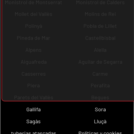
Monistrol de Montserrat
Monistrol de Calders
Mollet del Vallès
Molins de Rei
Polinyà
Pobla de Lillet
Pineda de Mar
Castellbisbal
Alpens
Alella
Aiguafreda
Aguilar de Segarra
Casserres
Carme
Piera
Perafita
Parets del Vallès
Begues
Gallifa
Sora
Sagàs
Lluçà
tuberias atascadas
Políticas y cookies