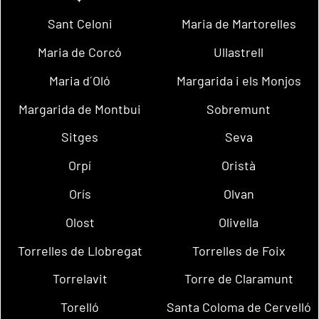
Sant Celoni
Maria de Martorelles
Maria de Corcó
Ullastrell
Maria d´Oló
Margarida i els Monjos
Margarida de Montbui
Sobremunt
Sitges
Seva
Orpí
Oristà
Orís
Olvan
Olost
Olivella
Torrelles de Llobregat
Torrelles de Foix
Torrelavit
Torre de Claramunt
Torelló
Santa Coloma de Cervelló