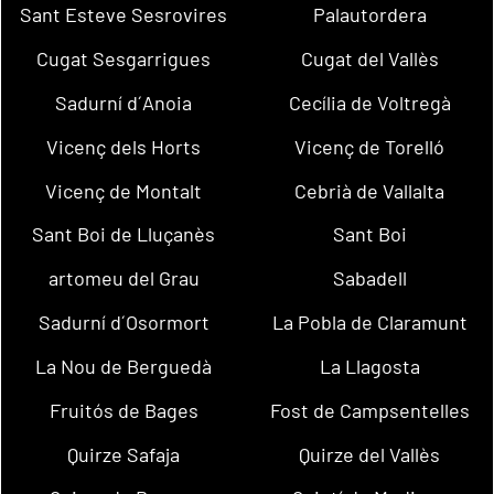
Sant Esteve Sesrovires
Palautordera
Cugat Sesgarrigues
Cugat del Vallès
Sadurní d´Anoia
Cecília de Voltregà
Vicenç dels Horts
Vicenç de Torelló
Vicenç de Montalt
Cebrià de Vallalta
Sant Boi de Lluçanès
Sant Boi
artomeu del Grau
Sabadell
Sadurní d´Osormort
La Pobla de Claramunt
La Nou de Berguedà
La Llagosta
Fruitós de Bages
Fost de Campsentelles
Quirze Safaja
Quirze del Vallès