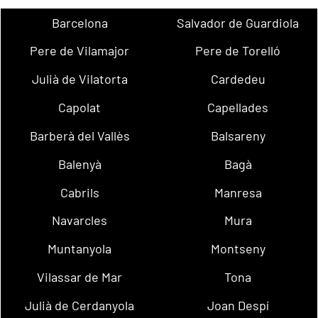
Barcelona
Salvador de Guardiola
Pere de Vilamajor
Pere de Torelló
Julià de Vilatorta
Cardedeu
Capolat
Capellades
Barberà del Vallès
Balsareny
Balenyà
Bagà
Cabrils
Manresa
Navarcles
Mura
Muntanyola
Montseny
Vilassar de Mar
Tona
Julià de Cerdanyola
Joan Despí