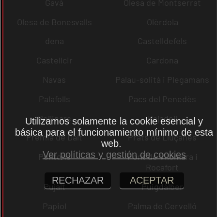
Gavà
Olesa de Montserrat
Olesa de Bonesvalls
Olèrdola
dena
Castelldefels
Castellcir
Cardona
Navas
Palau-solità i Plegamans
Palafolls
Pacs del Penedès
Rellinars
Rajadell
Utilizamos solamente la cookie esencial y
básica para el funcionamiento mínimo de esta
Premià de Dalt
Prats de Lluçanès
web.
Ver políticas y gestión de cookies
Pontons
Pont de Vilomara i
Rocafort
RECHAZAR
ACEPTAR
Pujalt
Puigdàlber
Papiol
Palma de Cervelló