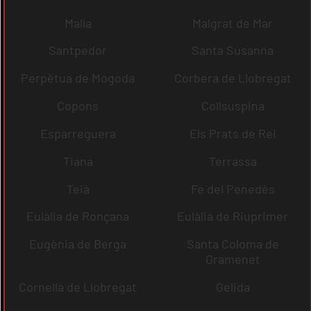
Malla
Malgrat de Mar
Santpedor
Santa Susanna
Perpètua de Mogoda
Corbera de Llobregat
Copons
Collsuspina
Esparreguera
Els Prats de Rei
Tiana
Terrassa
Teià
Fe del Penedès
Eulàlia de Ronçana
Eulàlia de Riuprimer
Eugènia de Berga
Santa Coloma de
Gramenet
Cornellà de Llobregat
Gelida