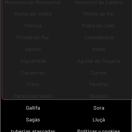
Monistrol de Montserrat
Monistrol de Calders
Mollet del Vallès
Molins de Rei
Polinyà
Pobla de Lillet
Pineda de Mar
Castellbisbal
Alpens
Alella
Aiguafreda
Aguilar de Segarra
Casserres
Carme
Piera
Perafita
Parets del Vallès
Begues
Gallifa
Sora
Sagàs
Lluçà
tuberias atascadas
Políticas y cookies