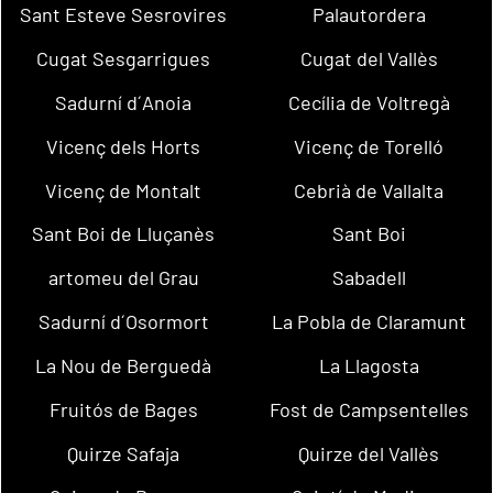
Sant Esteve Sesrovires
Palautordera
Cugat Sesgarrigues
Cugat del Vallès
Sadurní d´Anoia
Cecília de Voltregà
Vicenç dels Horts
Vicenç de Torelló
Vicenç de Montalt
Cebrià de Vallalta
Sant Boi de Lluçanès
Sant Boi
artomeu del Grau
Sabadell
Sadurní d´Osormort
La Pobla de Claramunt
La Nou de Berguedà
La Llagosta
Fruitós de Bages
Fost de Campsentelles
Quirze Safaja
Quirze del Vallès