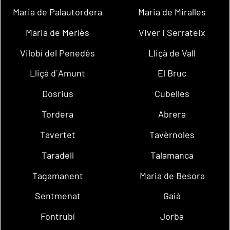
Maria de Palautordera
Maria de Miralles
Maria de Merlès
Viver i Serrateix
Vilobí del Penedès
Lliçà de Vall
Lliçà d´Amunt
El Bruc
Dosrius
Cubelles
Tordera
Abrera
Tavertet
Tavèrnoles
Taradell
Talamanca
Tagamanent
Maria de Besora
Sentmenat
Gaià
Fontrubí
Jorba