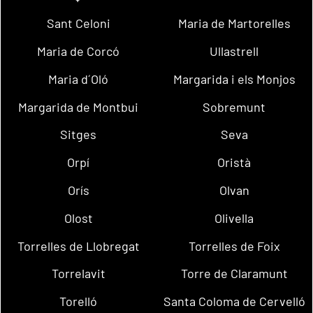
Sant Celoni
Maria de Martorelles
Maria de Corcó
Ullastrell
Maria d´Oló
Margarida i els Monjos
Margarida de Montbui
Sobremunt
Sitges
Seva
Orpí
Oristà
Orís
Olvan
Olost
Olivella
Torrelles de Llobregat
Torrelles de Foix
Torrelavit
Torre de Claramunt
Torelló
Santa Coloma de Cervelló