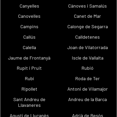
Canyelles
Cànoves i Samalús
Canovelles
Canet de Mar
Campins
Calonge de Segarra
Callús
Calldetenes
Calella
Joan de Vilatorrada
Jaume de Frontanyà
Iscle de Vallalta
Rupit i Pruit
Rubió
Rubí
Roda de Ter
Ripollet
Antoni de Vilamajor
Sant Andreu de
Andreu de la Barca
Llavaneres
Agustí de Lluçanès
Adrià de Besòs