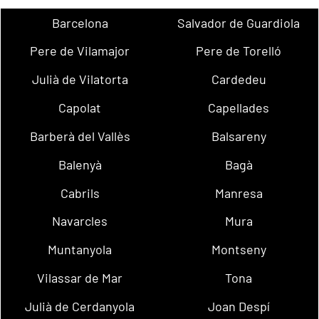
Barcelona
Salvador de Guardiola
Pere de Vilamajor
Pere de Torelló
Julià de Vilatorta
Cardedeu
Capolat
Capellades
Barberà del Vallès
Balsareny
Balenyà
Bagà
Cabrils
Manresa
Navarcles
Mura
Muntanyola
Montseny
Vilassar de Mar
Tona
Julià de Cerdanyola
Joan Despí