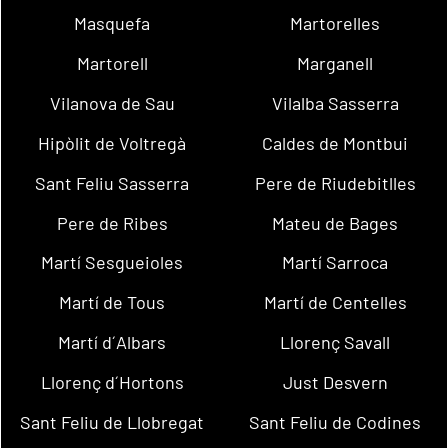
Masquefa
Martorelles
Martorell
Marganell
Vilanova de Sau
Vilalba Sasserra
Hipòlit de Voltregà
Caldes de Montbui
Sant Feliu Sasserra
Pere de Riudebitlles
Pere de Ribes
Mateu de Bages
Martí Sesgueioles
Martí Sarroca
Martí de Tous
Martí de Centelles
Martí d´Albars
Llorenç Savall
Llorenç d´Hortons
Just Desvern
Sant Feliu de Llobregat
Sant Feliu de Codines