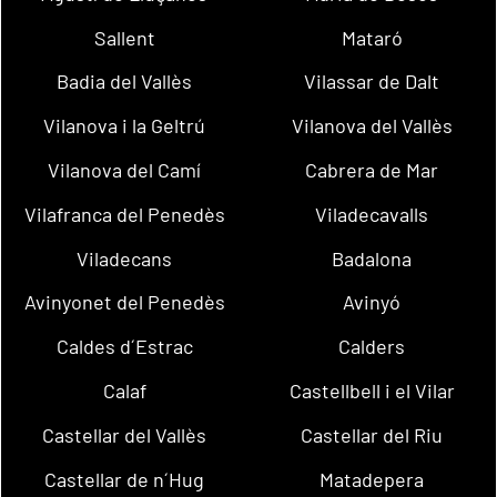
Sallent
Mataró
Badia del Vallès
Vilassar de Dalt
Vilanova i la Geltrú
Vilanova del Vallès
Vilanova del Camí
Cabrera de Mar
Vilafranca del Penedès
Viladecavalls
Viladecans
Badalona
Avinyonet del Penedès
Avinyó
Caldes d´Estrac
Calders
Calaf
Castellbell i el Vilar
Castellar del Vallès
Castellar del Riu
Castellar de n´Hug
Matadepera