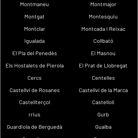
Montmaneu
Montmajor
Montgat
Montesquiu
Montclar
Montcada i Reixac
Igualada
Collbató
El Pla del Penedès
El Masnou
Els Hostalets de Pierola
El Prat de Llobregat
Cercs
Centelles
Castellví de Rosanes
Castellví de la Marca
Castellterçol
Castellolí
rrius
Gurb
Guardiola de Berguedà
Gualba