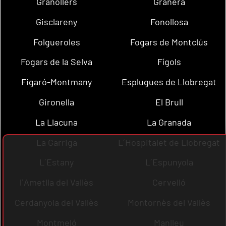
Granollers
Granera
Gisclareny
Fonollosa
Folgueroles
Fogars de Montclús
Fogars de la Selva
Fígols
Figaró-Montmany
Esplugues de Llobregat
Gironella
El Brull
La Llacuna
La Granada
La Garriga
L´Hospitalet de Llobregat
L´Estany
L´Espunyola
l´Ametlla del Vallès
Cervelló
Cerdanyola del Vallès
Montornès del Vallès
Montmeló
Manlleu