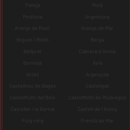
Pallejà
Moià
Mediona
Argentona
Arenys de Munt
Arenys de Mar
Bigues i Riells
Berga
Bellprat
Cabrera d´Anoia
Borredà
Avià
Artés
Argençola
Castellnou de Bages
Castellgalí
Castellfullit del Boix
Castellfollit de Riubregós
Castellet i la Gornal
Castell de l´Areny
Puig-reig
Premià de Mar