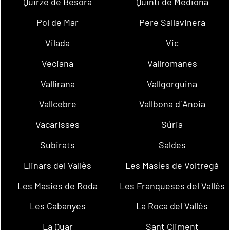
Quirze de Besora
Quintí de Mediona
Pol de Mar
Pere Sallavinera
Vilada
Vic
Veciana
Vallromanes
Vallirana
Vallgorguina
Vallcebre
Vallbona d´Anoia
Vacarisses
Súria
Subirats
Saldes
Llinars del Vallès
Les Masíes de Voltregà
Les Masies de Roda
Les Franqueses del Vallès
Les Cabanyes
La Roca del Vallès
La Quar
Sant Climent