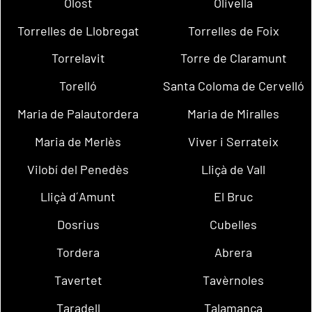
Olost
Olivella
Torrelles de Llobregat
Torrelles de Foix
Torrelavit
Torre de Claramunt
Torelló
Santa Coloma de Cervelló
Maria de Palautordera
Maria de Miralles
Maria de Merlès
Viver i Serrateix
Vilobí del Penedès
Lliçà de Vall
Lliçà d´Amunt
El Bruc
Dosrius
Cubelles
Tordera
Abrera
Tavertet
Tavèrnoles
Taradell
Talamanca