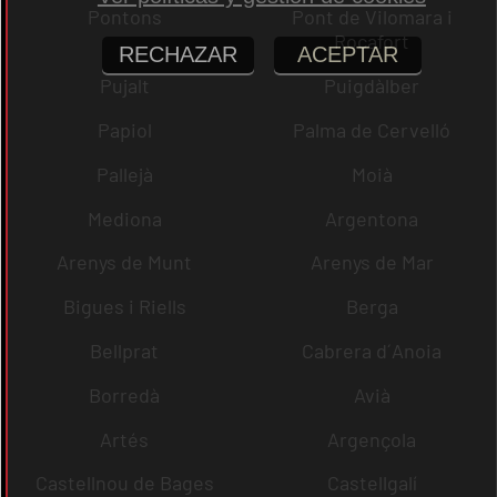
Pontons
Pont de Vilomara i
Rocafort
RECHAZAR
ACEPTAR
Pujalt
Puigdàlber
Papiol
Palma de Cervelló
Pallejà
Moià
Mediona
Argentona
Arenys de Munt
Arenys de Mar
Bigues i Riells
Berga
Bellprat
Cabrera d´Anoia
Borredà
Avià
Artés
Argençola
Castellnou de Bages
Castellgalí