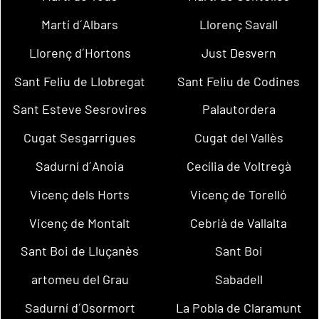
Martí d´Albars
Llorenç Savall
Llorenç d´Hortons
Just Desvern
Sant Feliu de Llobregat
Sant Feliu de Codines
Sant Esteve Sesrovires
Palautordera
Cugat Sesgarrigues
Cugat del Vallès
Sadurní d´Anoia
Cecília de Voltregà
Vicenç dels Horts
Vicenç de Torelló
Vicenç de Montalt
Cebrià de Vallalta
Sant Boi de Lluçanès
Sant Boi
artomeu del Grau
Sabadell
Sadurní d´Osormort
La Pobla de Claramunt