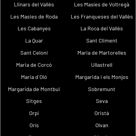
Llinars del Vallès
Les Masíes de Voltregà
Les Masies de Roda
Les Franqueses del Vallès
Les Cabanyes
La Roca del Vallès
La Quar
Sant Climent
Sant Celoni
Maria de Martorelles
Maria de Corcó
Ullastrell
Maria d´Oló
Margarida i els Monjos
Margarida de Montbui
Sobremunt
Sitges
Seva
Orpí
Oristà
Orís
Olvan