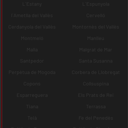
L´Estany
L´Espunyola
l´Ametlla del Vallès
Cervelló
Cerdanyola del Vallès
Montornès del Vallès
Montmeló
Manlleu
Malla
Malgrat de Mar
Santpedor
Santa Susanna
Perpètua de Mogoda
Corbera de Llobregat
Copons
Collsuspina
Esparreguera
Els Prats de Rei
Tiana
Terrassa
Teià
Fe del Penedès