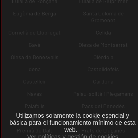
Eulàlia de Ronçana
Eulàlia de Riuprimer
Eugènia de Berga
Santa Coloma de
Gramenet
Cornellà de Llobregat
Gelida
Gavà
Olesa de Montserrat
Olesa de Bonesvalls
Olèrdola
dena
Castelldefels
Castellcir
Cardona
Navas
Palau-solità i Plegamans
Palafolls
Pacs del Penedès
Utilizamos solamente la cookie esencial y
Rellinars
Rajadell
básica para el funcionamiento mínimo de esta
web.
Premià de Dalt
Prats de Lluçanès
Ver políticas y gestión de cookies