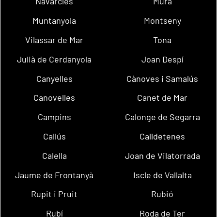
Navarcles
Mura
Muntanyola
Montseny
Vilassar de Mar
Tona
Julià de Cerdanyola
Joan Despí
Canyelles
Cànoves i Samalús
Canovelles
Canet de Mar
Campins
Calonge de Segarra
Callús
Calldetenes
Calella
Joan de Vilatorrada
Jaume de Frontanyà
Iscle de Vallalta
Rupit i Pruit
Rubió
Rubí
Roda de Ter