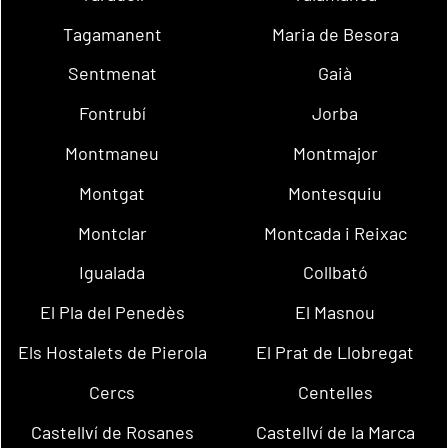
Tagamanent
Maria de Besora
Sentmenat
Gaià
Fontrubí
Jorba
Montmaneu
Montmajor
Montgat
Montesquiu
Montclar
Montcada i Reixac
Igualada
Collbató
El Pla del Penedès
El Masnou
Els Hostalets de Pierola
El Prat de Llobregat
Cercs
Centelles
Castellví de Rosanes
Castellví de la Marca