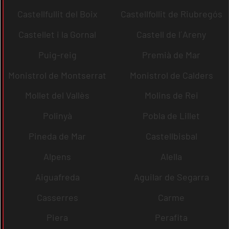
Castellfullit del Boix
Castellfollit de Riubregós
Castellet i la Gornal
Castell de l´Areny
Puig-reig
Premià de Mar
Monistrol de Montserrat
Monistrol de Calders
Mollet del Vallès
Molins de Rei
Polinyà
Pobla de Lillet
Pineda de Mar
Castellbisbal
Alpens
Alella
Aiguafreda
Aguilar de Segarra
Casserres
Carme
Piera
Perafita