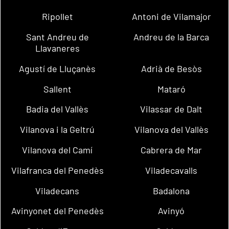
Ripollet
Antoni de Vilamajor
Sant Andreu de
Andreu de la Barca
Llavaneres
Agustí de Lluçanès
Adrià de Besòs
Sallent
Mataró
Badia del Vallès
Vilassar de Dalt
Vilanova i la Geltrú
Vilanova del Vallès
Vilanova del Camí
Cabrera de Mar
Vilafranca del Penedès
Viladecavalls
Viladecans
Badalona
Avinyonet del Penedès
Avinyó