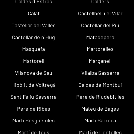
Caldes d´Estrac
Calders
Calaf
Castellbell i el Vilar
Castellar del Vallès
Castellar del Riu
Castellar de n´Hug
Matadepera
Masquefa
Martorelles
Martorell
Marganell
Vilanova de Sau
Vilalba Sasserra
Hipòlit de Voltregà
Caldes de Montbui
Sant Feliu Sasserra
Pere de Riudebitlles
Pere de Ribes
Mateu de Bages
Martí Sesgueioles
Martí Sarroca
Martí de Tous
Martí de Centelles