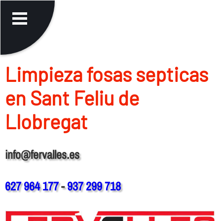
Limpieza fosas septicas
en Sant Feliu de
Llobregat
info@fervalles.es
627 964 177
-
937 299 718