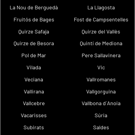
La Nou de Berguedà
La Llagosta
Fruitós de Bages
Fost de Campsentelles
Quirze Safaja
Quirze del Vallès
Quirze de Besora
Quintí de Mediona
Pol de Mar
Pere Sallavinera
Vilada
Vic
Veciana
Vallromanes
Vallirana
Vallgorguina
Vallcebre
Vallbona d´Anoia
Vacarisses
Súria
Subirats
Saldes