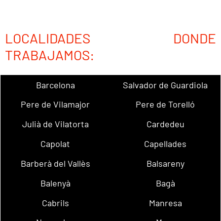
LOCALIDADES DONDE
TRABAJAMOS:
Barcelona
Salvador de Guardiola
Pere de Vilamajor
Pere de Torelló
Julià de Vilatorta
Cardedeu
Capolat
Capellades
Barberà del Vallès
Balsareny
Balenyà
Bagà
Cabrils
Manresa