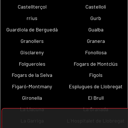
Castellterçol
Castellolí
rrius
Gurb
Guardiola de Berguedà
Gualba
Granollers
Granera
Gisclareny
Fonollosa
Folgueroles
Fogars de Montclús
Fogars de la Selva
Fígols
Figaró-Montmany
Esplugues de Llobregat
Gironella
El Brull
La Llacuna
La Granada
La Garriga
L´Hospitalet de Llobregat