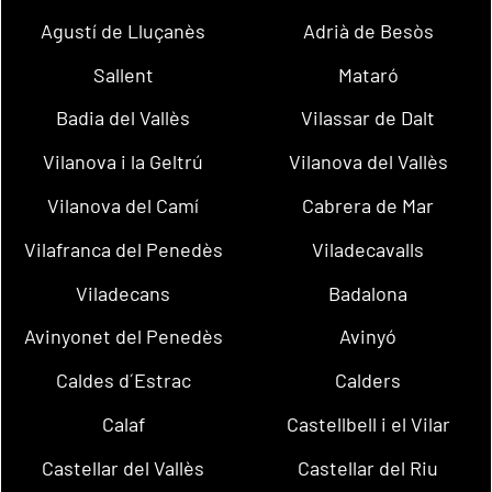
Agustí de Lluçanès
Adrià de Besòs
Sallent
Mataró
Badia del Vallès
Vilassar de Dalt
Vilanova i la Geltrú
Vilanova del Vallès
Vilanova del Camí
Cabrera de Mar
Vilafranca del Penedès
Viladecavalls
Viladecans
Badalona
Avinyonet del Penedès
Avinyó
Caldes d´Estrac
Calders
Calaf
Castellbell i el Vilar
Castellar del Vallès
Castellar del Riu