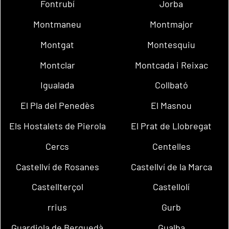
Fontrubí
Jorba
Montmaneu
Montmajor
Montgat
Montesquiu
Montclar
Montcada i Reixac
Igualada
Collbató
El Pla del Penedès
El Masnou
Els Hostalets de Pierola
El Prat de Llobregat
Cercs
Centelles
Castellví de Rosanes
Castellví de la Marca
Castellterçol
Castellolí
rrius
Gurb
Guardiola de Berguedà
Gualba