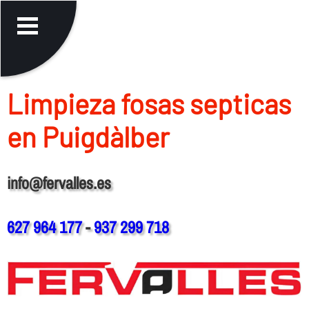
Limpieza fosas septicas
en Puigdàlber
info@fervalles.es
627 964 177
-
937 299 718