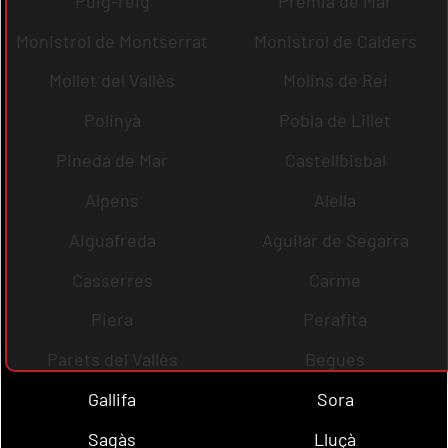
Puig-reig
Premià de Mar
Monistrol de Montserrat
Monistrol de Calders
Mollet del Vallès
Molins de Rei
Polinyà
Pobla de Lillet
Pineda de Mar
Castellbisbal
Alpens
Alella
Aiguafreda
Aguilar de Segarra
Casserres
Carme
Piera
Perafita
Parets del Vallès
Begues
Gallifa
Sora
Sagàs
Lluçà