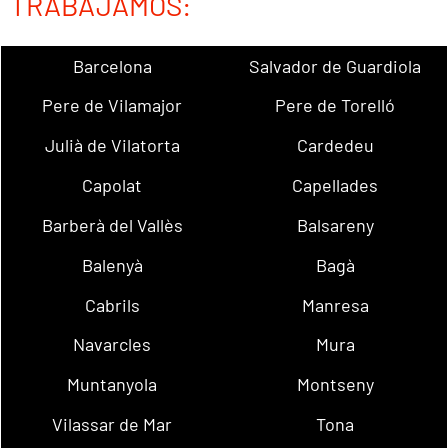
TRABAJAMOS:
Barcelona
Salvador de Guardiola
Pere de Vilamajor
Pere de Torelló
Julià de Vilatorta
Cardedeu
Capolat
Capellades
Barberà del Vallès
Balsareny
Balenyà
Bagà
Cabrils
Manresa
Navarcles
Mura
Muntanyola
Montseny
Vilassar de Mar
Tona