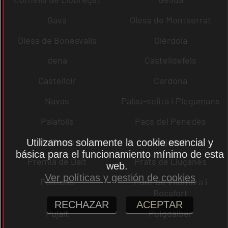
Gavà
Olesa de Montserrat
Olesa de Bonesvalls
Olèrdola
dena
Castelldefels
Castellcir
Cardona
Navas
Palau-solità i Plegamans
Palafolls
Pacs del Penedès
Rellinars
Rajadell
Utilizamos solamente la cookie esencial y
básica para el funcionamiento mínimo de esta
Premià de Dalt
Prats de Lluçanès
web.
Ver políticas y gestión de cookies
Pontons
Pont de Vilomara i
Rocafort
RECHAZAR
ACEPTAR
Pujalt
Puigdàlber