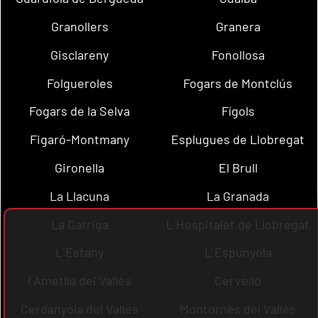
Granollers
Granera
Gisclareny
Fonollosa
Folgueroles
Fogars de Montclús
Fogars de la Selva
Fígols
Figaró-Montmany
Esplugues de Llobregat
Gironella
El Brull
La Llacuna
La Granada
La Garriga
L´Hospitalet de Llobregat
L´Estany
L´Espunyola
l´Ametlla del Vallès
Cervelló
Cerdanyola del Vallès
Montornès del Vallès