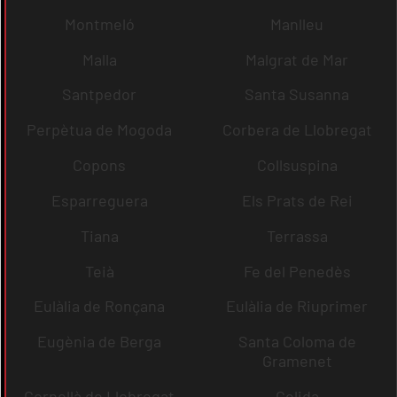
Montmeló
Manlleu
Malla
Malgrat de Mar
Santpedor
Santa Susanna
Perpètua de Mogoda
Corbera de Llobregat
Copons
Collsuspina
Esparreguera
Els Prats de Rei
Tiana
Terrassa
Teià
Fe del Penedès
Eulàlia de Ronçana
Eulàlia de Riuprimer
Eugènia de Berga
Santa Coloma de
Gramenet
Cornellà de Llobregat
Gelida