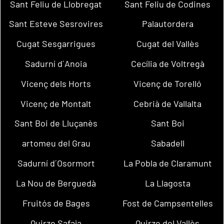
Sant Feliu de Llobregat
Sant Feliu de Codines
Sant Esteve Sesrovires
Palautordera
Cugat Sesgarrigues
Cugat del Vallès
Sadurní d´Anoia
Cecília de Voltregà
Vicenç dels Horts
Vicenç de Torelló
Vicenç de Montalt
Cebrià de Vallalta
Sant Boi de Lluçanès
Sant Boi
artomeu del Grau
Sabadell
Sadurní d´Osormort
La Pobla de Claramunt
La Nou de Berguedà
La Llagosta
Fruitós de Bages
Fost de Campsentelles
Quirze Safaja
Quirze del Vallès