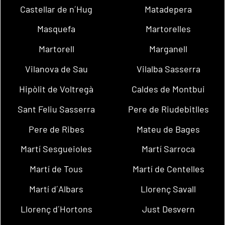
Castellar de n´Hug
Matadepera
Masquefa
Martorelles
Martorell
Marganell
Vilanova de Sau
Vilalba Sasserra
Hipòlit de Voltregà
Caldes de Montbui
Sant Feliu Sasserra
Pere de Riudebitlles
Pere de Ribes
Mateu de Bages
Martí Sesgueioles
Martí Sarroca
Martí de Tous
Martí de Centelles
Martí d´Albars
Llorenç Savall
Llorenç d´Hortons
Just Desvern