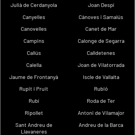
Julià de Cerdanyola
Joan Despí
Canyelles
Cànoves i Samalús
Canovelles
Canet de Mar
Campins
Calonge de Segarra
Callús
Calldetenes
Calella
Joan de Vilatorrada
Jaume de Frontanyà
Iscle de Vallalta
Rupit i Pruit
Rubió
Rubí
Roda de Ter
Ripollet
Antoni de Vilamajor
Sant Andreu de
Andreu de la Barca
Llavaneres