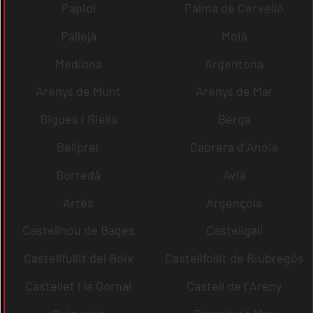
Papiol
Palma de Cervelló
Pallejà
Moià
Mediona
Argentona
Arenys de Munt
Arenys de Mar
Bigues i Riells
Berga
Bellprat
Cabrera d´Anoia
Borredà
Avià
Artés
Argençola
Castellnou de Bages
Castellgalí
Castellfullit del Boix
Castellfollit de Riubregós
Castellet i la Gornal
Castell de l´Areny