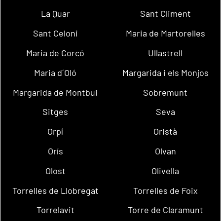
La Quar
Sant Climent
Sant Celoni
Maria de Martorelles
Maria de Corcó
Ullastrell
Maria d´Oló
Margarida i els Monjos
Margarida de Montbui
Sobremunt
Sitges
Seva
Orpí
Oristà
Orís
Olvan
Olost
Olivella
Torrelles de Llobregat
Torrelles de Foix
Torrelavit
Torre de Claramunt