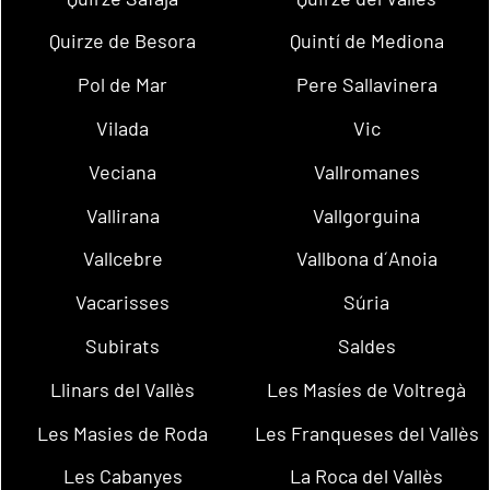
Quirze de Besora
Quintí de Mediona
Pol de Mar
Pere Sallavinera
Vilada
Vic
Veciana
Vallromanes
Vallirana
Vallgorguina
Vallcebre
Vallbona d´Anoia
Vacarisses
Súria
Subirats
Saldes
Llinars del Vallès
Les Masíes de Voltregà
Les Masies de Roda
Les Franqueses del Vallès
Les Cabanyes
La Roca del Vallès