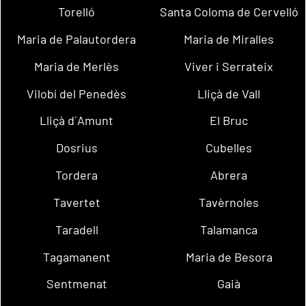
Torelló
Santa Coloma de Cervelló
Maria de Palautordera
Maria de Miralles
Maria de Merlès
Viver i Serrateix
Vilobí del Penedès
Lliçà de Vall
Lliçà d´Amunt
El Bruc
Dosrius
Cubelles
Tordera
Abrera
Tavertet
Tavèrnoles
Taradell
Talamanca
Tagamanent
Maria de Besora
Sentmenat
Gaià