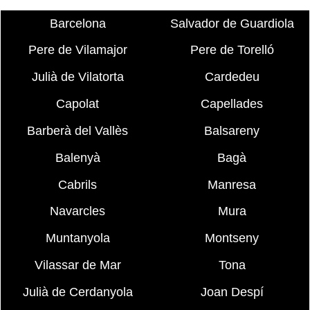
Barcelona
Salvador de Guardiola
Pere de Vilamajor
Pere de Torelló
Julià de Vilatorta
Cardedeu
Capolat
Capellades
Barberà del Vallès
Balsareny
Balenyà
Bagà
Cabrils
Manresa
Navarcles
Mura
Muntanyola
Montseny
Vilassar de Mar
Tona
Julià de Cerdanyola
Joan Despí