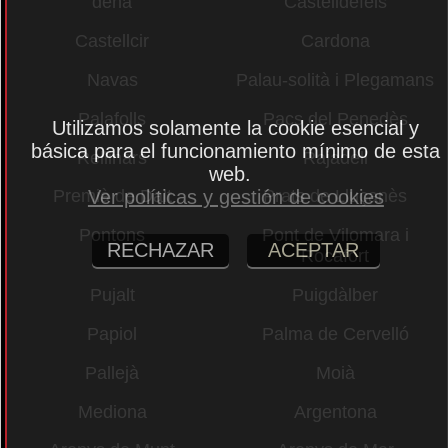
dena
Castelldefels
Castellcir
Cardona
Navas
Palau-solità i Plegamans
Palafolls
Pacs del Penedès
Utilizamos solamente la cookie esencial y
básica para el funcionamiento mínimo de esta
Rellinars
Rajadell
web.
Ver políticas y gestión de cookies
Premià de Dalt
Prats de Lluçanès
Pontons
Pont de Vilomara i
RECHAZAR
ACEPTAR
Rocafort
Pujalt
Puigdàlber
Papiol
Palma de Cervelló
Pallejà
Moià
Mediona
Argentona