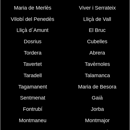
Maria de Merlès
Viver i Serrateix
Vilobí del Penedès
Lliçà de Vall
Lliçà d´Amunt
El Bruc
Dosrius
Cubelles
Tordera
Abrera
Tavertet
Tavèrnoles
Taradell
Talamanca
Tagamanent
Maria de Besora
Sentmenat
Gaià
Fontrubí
Jorba
Montmaneu
Montmajor