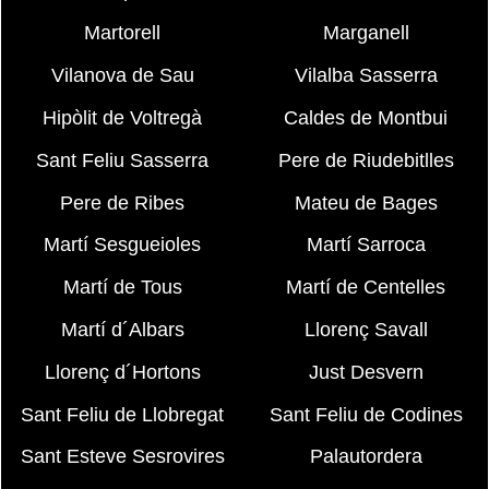
Martorell
Marganell
Vilanova de Sau
Vilalba Sasserra
Hipòlit de Voltregà
Caldes de Montbui
Sant Feliu Sasserra
Pere de Riudebitlles
Pere de Ribes
Mateu de Bages
Martí Sesgueioles
Martí Sarroca
Martí de Tous
Martí de Centelles
Martí d´Albars
Llorenç Savall
Llorenç d´Hortons
Just Desvern
Sant Feliu de Llobregat
Sant Feliu de Codines
Sant Esteve Sesrovires
Palautordera