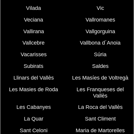
Vilada
Vic
Veciana
Vallromanes
Vallirana
Vallgorguina
Vallcebre
Vallbona d´Anoia
Vacarisses
Súria
Subirats
Saldes
Llinars del Vallès
Les Masíes de Voltregà
Les Masies de Roda
Les Franqueses del
Vallès
Les Cabanyes
La Roca del Vallès
La Quar
Sant Climent
Sant Celoni
Maria de Martorelles