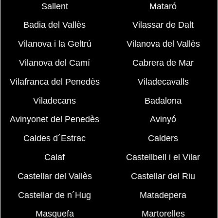
Sallent
Mataró
Badia del Vallès
Vilassar de Dalt
Vilanova i la Geltrú
Vilanova del Vallès
Vilanova del Camí
Cabrera de Mar
Vilafranca del Penedès
Viladecavalls
Viladecans
Badalona
Avinyonet del Penedès
Avinyó
Caldes d´Estrac
Calders
Calaf
Castellbell i el Vilar
Castellar del Vallès
Castellar del Riu
Castellar de n´Hug
Matadepera
Masquefa
Martorelles