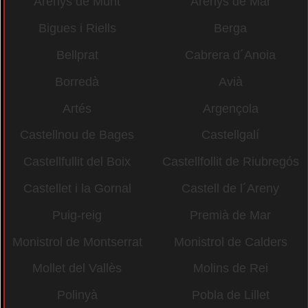
Arenys de Munt
Arenys de Mar
Bigues i Riells
Berga
Bellprat
Cabrera d´Anoia
Borredà
Avià
Artés
Argençola
Castellnou de Bages
Castellgalí
Castellfullit del Boix
Castellfollit de Riubregós
Castellet i la Gornal
Castell de l´Areny
Puig-reig
Premià de Mar
Monistrol de Montserrat
Monistrol de Calders
Mollet del Vallès
Molins de Rei
Polinyà
Pobla de Lillet