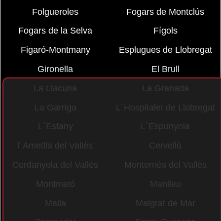
Folgueroles
Fogars de Montclús
Fogars de la Selva
Fígols
Figaró-Montmany
Esplugues de Llobregat
Gironella
El Brull
La Llacuna
La Granada
La Garriga
L´Hospitalet de Llobregat
L´Estany
L´Espunyola
l´Ametlla del Vallès
Cervelló
Cerdanyola del Vallès
Montornès del Vallès
Montmeló
Manlleu
Malla
Malgrat de Mar