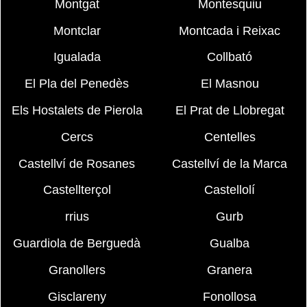
Montgat
Montesquiu
Montclar
Montcada i Reixac
Igualada
Collbató
El Pla del Penedès
El Masnou
Els Hostalets de Pierola
El Prat de Llobregat
Cercs
Centelles
Castellví de Rosanes
Castellví de la Marca
Castellterçol
Castellolí
rrius
Gurb
Guardiola de Berguedà
Gualba
Granollers
Granera
Gisclareny
Fonollosa