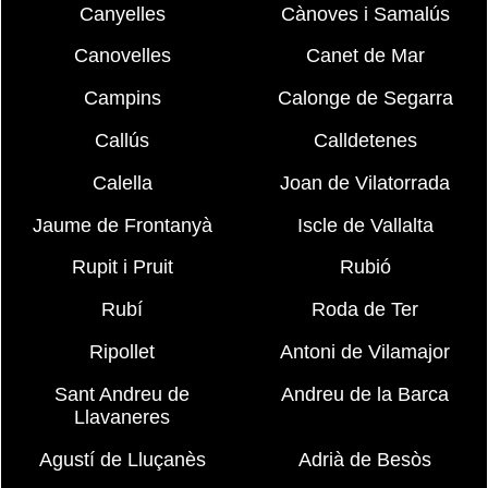
Canyelles
Cànoves i Samalús
Canovelles
Canet de Mar
Campins
Calonge de Segarra
Callús
Calldetenes
Calella
Joan de Vilatorrada
Jaume de Frontanyà
Iscle de Vallalta
Rupit i Pruit
Rubió
Rubí
Roda de Ter
Ripollet
Antoni de Vilamajor
Sant Andreu de
Andreu de la Barca
Llavaneres
Agustí de Lluçanès
Adrià de Besòs