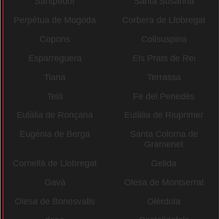
Santpedor
Santa Susanna
Perpètua de Mogoda
Corbera de Llobregat
Copons
Collsuspina
Esparreguera
Els Prats de Rei
Tiana
Terrassa
Teià
Fe del Penedès
Eulàlia de Ronçana
Eulàlia de Riuprimer
Eugènia de Berga
Santa Coloma de
Gramenet
Cornellà de Llobregat
Gelida
Gavà
Olesa de Montserrat
Olesa de Bonesvalls
Olèrdola