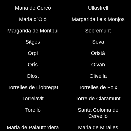
Maria de Corcó
Ullastrell
Maria d´Oló
Margarida i els Monjos
Margarida de Montbui
Sobremunt
Sitges
Seva
Orpí
Oristà
Orís
Olvan
Olost
Olivella
Torrelles de Llobregat
Torrelles de Foix
Torrelavit
Torre de Claramunt
Torelló
Santa Coloma de
Cervelló
Maria de Palautordera
Maria de Miralles