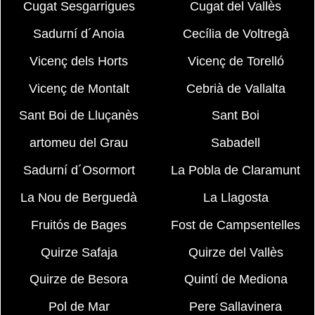
Cugat Sesgarrigues
Cugat del Vallès
Sadurní d´Anoia
Cecília de Voltregà
Vicenç dels Horts
Vicenç de Torelló
Vicenç de Montalt
Cebrià de Vallalta
Sant Boi de Lluçanès
Sant Boi
artomeu del Grau
Sabadell
Sadurní d´Osormort
La Pobla de Claramunt
La Nou de Berguedà
La Llagosta
Fruitós de Bages
Fost de Campsentelles
Quirze Safaja
Quirze del Vallès
Quirze de Besora
Quintí de Mediona
Pol de Mar
Pere Sallavinera