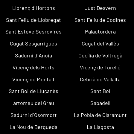
Llorenç d´Hortons
Just Desvern
Sant Feliu de Llobregat
Sant Feliu de Codines
Sant Esteve Sesrovires
Palautordera
Cugat Sesgarrigues
Cugat del Vallès
Sadurní d´Anoia
Cecília de Voltregà
Vicenç dels Horts
Vicenç de Torelló
Vicenç de Montalt
Cebrià de Vallalta
Sant Boi de Lluçanès
Sant Boi
artomeu del Grau
Sabadell
Sadurní d´Osormort
La Pobla de Claramunt
La Nou de Berguedà
La Llagosta