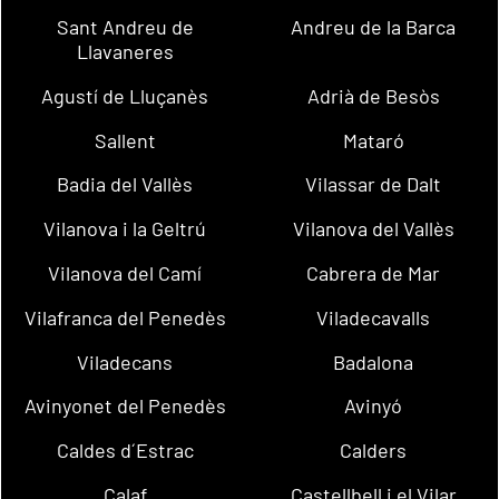
Sant Andreu de
Andreu de la Barca
Llavaneres
Agustí de Lluçanès
Adrià de Besòs
Sallent
Mataró
Badia del Vallès
Vilassar de Dalt
Vilanova i la Geltrú
Vilanova del Vallès
Vilanova del Camí
Cabrera de Mar
Vilafranca del Penedès
Viladecavalls
Viladecans
Badalona
Avinyonet del Penedès
Avinyó
Caldes d´Estrac
Calders
Calaf
Castellbell i el Vilar