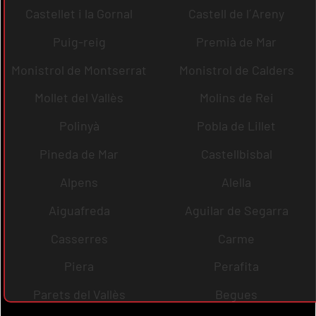
Castellet i la Gornal
Castell de l´Areny
Puig-reig
Premià de Mar
Monistrol de Montserrat
Monistrol de Calders
Mollet del Vallès
Molins de Rei
Polinyà
Pobla de Lillet
Pineda de Mar
Castellbisbal
Alpens
Alella
Aiguafreda
Aguilar de Segarra
Casserres
Carme
Piera
Perafita
Parets del Vallès
Begues