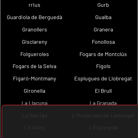
rrius
Gurb
Guardiola de Berguedà
Gualba
Granollers
Granera
Gisclareny
Fonollosa
Folgueroles
Fogars de Montclús
Fogars de la Selva
Fígols
Figaró-Montmany
Esplugues de Llobregat
Gironella
El Brull
La Llacuna
La Granada
La Garriga
L´Hospitalet de Llobregat
L´Estany
L´Espunyola