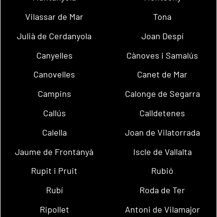
Vilassar de Mar
Tona
Julià de Cerdanyola
Joan Despí
Canyelles
Cànoves i Samalús
Canovelles
Canet de Mar
Campins
Calonge de Segarra
Callús
Calldetenes
Calella
Joan de Vilatorrada
Jaume de Frontanyà
Iscle de Vallalta
Rupit i Pruit
Rubió
Rubí
Roda de Ter
Ripollet
Antoni de Vilamajor