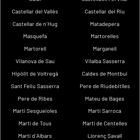
Castellar del Vallès
Castellar del Riu
Castellar de n´Hug
Matadepera
Masquefa
Martorelles
Martorell
Marganell
Vilanova de Sau
Vilalba Sasserra
Hipòlit de Voltregà
Caldes de Montbui
Sant Feliu Sasserra
Pere de Riudebitlles
Pere de Ribes
Mateu de Bages
Martí Sesgueioles
Martí Sarroca
Martí de Tous
Martí de Centelles
Martí d´Albars
Llorenç Savall