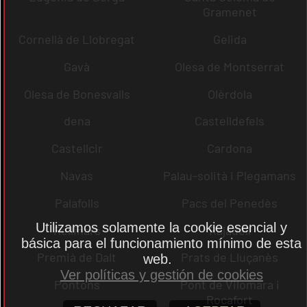
Gramenet
Cornellà de Llobregat
Gelida
Gavà
Olesa de Montserrat
Olesa de Bonesvalls
Olèrdola
dena
Castelldefels
Castellcir
Cardona
Navas
Palau-solità i Plegamans
Palafolls
Pacs del Penedès
Utilizamos solamente la cookie esencial y
Rellinars
Rajadell
básica para el funcionamiento mínimo de esta
Premià de Dalt
Prats de Lluçanès
web.
Ver políticas y gestión de cookies
Pontons
Pont de Vilomara i
Rocafort