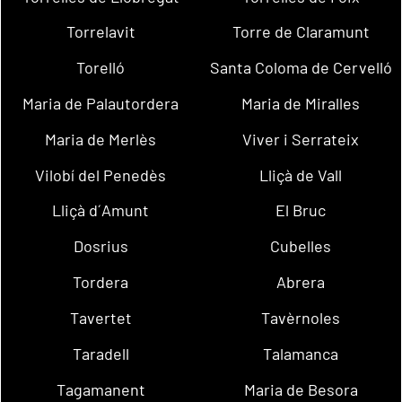
Torrelavit
Torre de Claramunt
Torelló
Santa Coloma de Cervelló
Maria de Palautordera
Maria de Miralles
Maria de Merlès
Viver i Serrateix
Vilobí del Penedès
Lliçà de Vall
Lliçà d´Amunt
El Bruc
Dosrius
Cubelles
Tordera
Abrera
Tavertet
Tavèrnoles
Taradell
Talamanca
Tagamanent
Maria de Besora