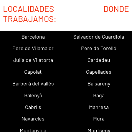
LOCALIDADES DONDE
TRABAJAMOS:
Barcelona
Salvador de Guardiola
Pere de Vilamajor
Pere de Torelló
Julià de Vilatorta
Cardedeu
Capolat
Capellades
Barberà del Vallès
Balsareny
Balenyà
Bagà
Cabrils
Manresa
Navarcles
Mura
Muntanyola
Montseny