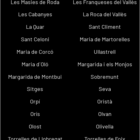
Les Masies de Roda
Les Franqueses del Vallès
Les Cabanyes
La Roca del Vallès
La Quar
Sant Climent
Sant Celoni
Maria de Martorelles
Maria de Corcó
Ullastrell
Maria d´Oló
Margarida i els Monjos
Margarida de Montbui
Sobremunt
Sitges
Seva
Orpí
Oristà
Orís
Olvan
Olost
Olivella
Torrelles de Llobregat
Torrelles de Foix