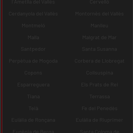
l´Ametlla del Vallès
Cervelló
Cerdanyola del Vallès
Montornès del Vallès
Montmeló
Manlleu
Malla
Malgrat de Mar
Santpedor
Santa Susanna
Perpètua de Mogoda
Corbera de Llobregat
Copons
Collsuspina
Esparreguera
Els Prats de Rei
Tiana
Terrassa
Teià
Fe del Penedès
Eulàlia de Ronçana
Eulàlia de Riuprimer
Eugènia de Berga
Santa Coloma de