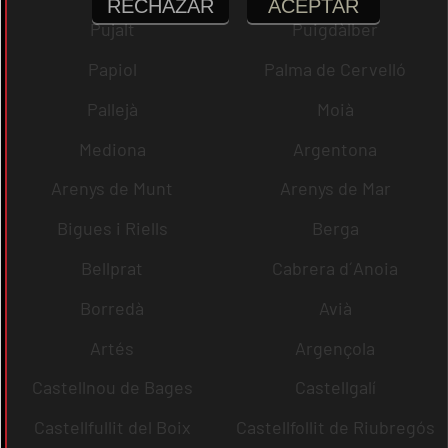
RECHAZAR
ACEPTAR
Pujalt
Puigdàlber
Papiol
Palma de Cervelló
Pallejà
Moià
Mediona
Argentona
Arenys de Munt
Arenys de Mar
Bigues i Riells
Berga
Bellprat
Cabrera d´Anoia
Borredà
Avià
Artés
Argençola
Castellnou de Bages
Castellgalí
Castellfullit del Boix
Castellfollit de Riubregós