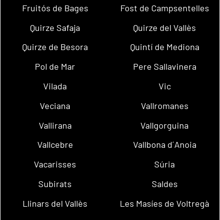
Fruitós de Bages
Fost de Campsentelles
Quirze Safaja
Quirze del Vallès
Quirze de Besora
Quintí de Mediona
Pol de Mar
Pere Sallavinera
Vilada
Vic
Veciana
Vallromanes
Vallirana
Vallgorguina
Vallcebre
Vallbona d´Anoia
Vacarisses
Súria
Subirats
Saldes
Llinars del Vallès
Les Masíes de Voltregà