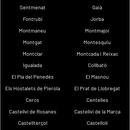
Sentmenat
Gaià
Fontrubí
Jorba
Montmaneu
Montmajor
Montgat
Montesquiu
Montclar
Montcada i Reixac
Igualada
Collbató
El Pla del Penedès
El Masnou
Els Hostalets de Pierola
El Prat de Llobregat
Cercs
Centelles
Castellví de Rosanes
Castellví de la Marca
Castellterçol
Castellolí