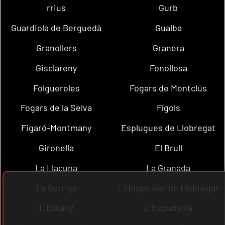
rrius
Gurb
Guardiola de Berguedà
Gualba
Granollers
Granera
Gisclareny
Fonollosa
Folgueroles
Fogars de Montclús
Fogars de la Selva
Fígols
Figaró-Montmany
Esplugues de Llobregat
Gironella
El Brull
La Llacuna
La Granada
La Garriga
L´Hospitalet de Llobregat
L´Estany
L´Espunyola