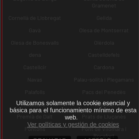
Gramenet
Cornellà de Llobregat
Gelida
Gavà
Olesa de Montserrat
Olesa de Bonesvalls
Olèrdola
dena
Castelldefels
Castellcir
Cardona
Navas
Palau-solità i Plegamans
Palafolls
Pacs del Penedès
Utilizamos solamente la cookie esencial y
Rellinars
Rajadell
básica para el funcionamiento mínimo de esta
Premià de Dalt
Prats de Lluçanès
web.
Ver políticas y gestión de cookies
Pontons
Pont de Vilomara i
Rocafort