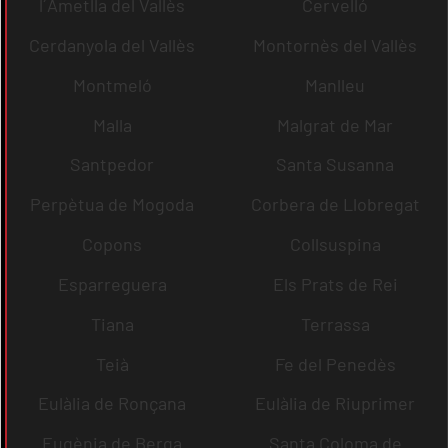
l´Ametlla del Vallès
Cervelló
Cerdanyola del Vallès
Montornès del Vallès
Montmeló
Manlleu
Malla
Malgrat de Mar
Santpedor
Santa Susanna
Perpètua de Mogoda
Corbera de Llobregat
Copons
Collsuspina
Esparreguera
Els Prats de Rei
Tiana
Terrassa
Teià
Fe del Penedès
Eulàlia de Ronçana
Eulàlia de Riuprimer
Eugènia de Berga
Santa Coloma de