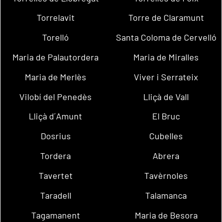
Torrelavit
Torre de Claramunt
Torelló
Santa Coloma de Cervelló
Maria de Palautordera
Maria de Miralles
Maria de Merlès
Viver i Serrateix
Vilobí del Penedès
Lliçà de Vall
Lliçà d´Amunt
El Bruc
Dosrius
Cubelles
Tordera
Abrera
Tavertet
Tavèrnoles
Taradell
Talamanca
Tagamanent
Maria de Besora