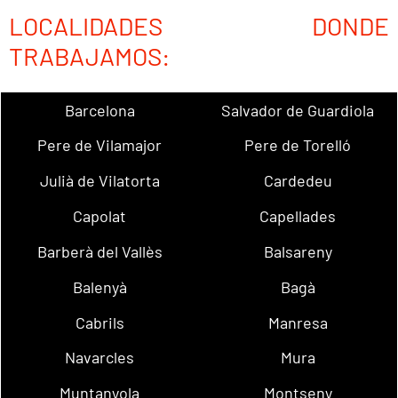
LOCALIDADES DONDE
TRABAJAMOS:
Barcelona
Salvador de Guardiola
Pere de Vilamajor
Pere de Torelló
Julià de Vilatorta
Cardedeu
Capolat
Capellades
Barberà del Vallès
Balsareny
Balenyà
Bagà
Cabrils
Manresa
Navarcles
Mura
Muntanyola
Montseny