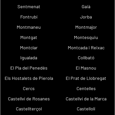
Sentmenat
Gaià
Fontrubí
Jorba
Montmaneu
Montmajor
Montgat
Montesquiu
Montclar
Montcada i Reixac
Igualada
Collbató
El Pla del Penedès
El Masnou
Els Hostalets de Pierola
El Prat de Llobregat
Cercs
Centelles
Castellví de Rosanes
Castellví de la Marca
Castellterçol
Castellolí