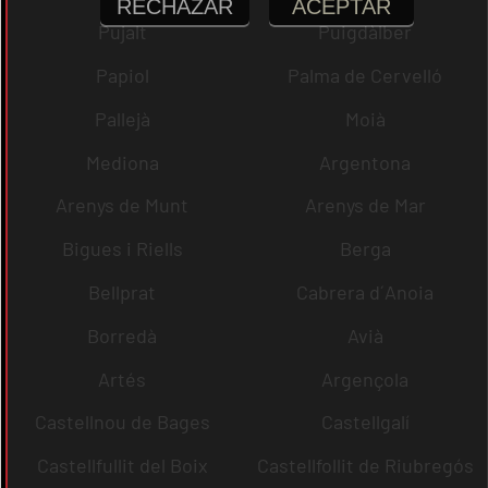
RECHAZAR
ACEPTAR
Pujalt
Puigdàlber
Papiol
Palma de Cervelló
Pallejà
Moià
Mediona
Argentona
Arenys de Munt
Arenys de Mar
Bigues i Riells
Berga
Bellprat
Cabrera d´Anoia
Borredà
Avià
Artés
Argençola
Castellnou de Bages
Castellgalí
Castellfullit del Boix
Castellfollit de Riubregós