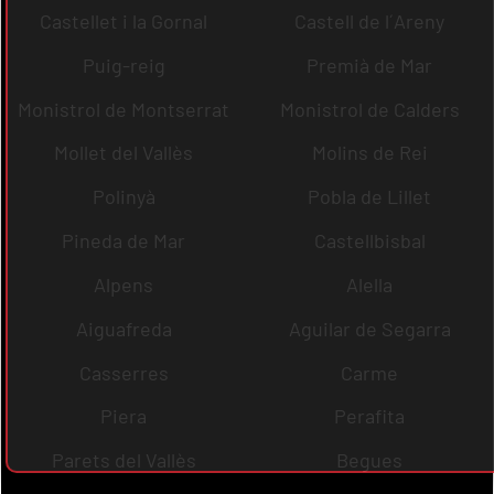
Castellet i la Gornal
Castell de l´Areny
Puig-reig
Premià de Mar
Monistrol de Montserrat
Monistrol de Calders
Mollet del Vallès
Molins de Rei
Polinyà
Pobla de Lillet
Pineda de Mar
Castellbisbal
Alpens
Alella
Aiguafreda
Aguilar de Segarra
Casserres
Carme
Piera
Perafita
Parets del Vallès
Begues