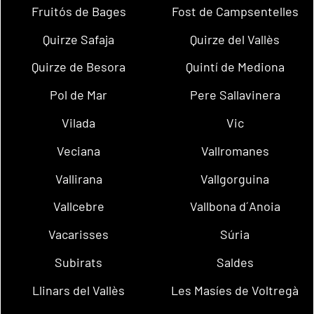
Fruitós de Bages
Fost de Campsentelles
Quirze Safaja
Quirze del Vallès
Quirze de Besora
Quintí de Mediona
Pol de Mar
Pere Sallavinera
Vilada
Vic
Veciana
Vallromanes
Vallirana
Vallgorguina
Vallcebre
Vallbona d´Anoia
Vacarisses
Súria
Subirats
Saldes
Llinars del Vallès
Les Masíes de Voltregà