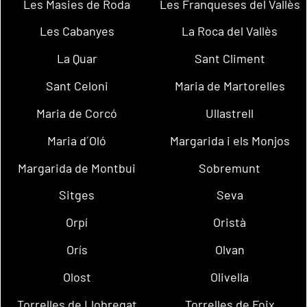
Les Masies de Roda
Les Franqueses del Vallès
Les Cabanyes
La Roca del Vallès
La Quar
Sant Climent
Sant Celoni
Maria de Martorelles
Maria de Corcó
Ullastrell
Maria d´Oló
Margarida i els Monjos
Margarida de Montbui
Sobremunt
Sitges
Seva
Orpí
Oristà
Orís
Olvan
Olost
Olivella
Torrelles de Llobregat
Torrelles de Foix