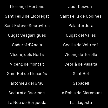
Llorenç d´Hortons
Just Desvern
Sant Feliu de Llobregat
Sant Feliu de Codines
Sant Esteve Sesrovires
Palautordera
Cugat Sesgarrigues
Cugat del Vallès
Sadurní d´Anoia
Cecília de Voltregà
Vicenç dels Horts
Vicenç de Torelló
Vicenç de Montalt
Cebrià de Vallalta
Sant Boi de Lluçanès
Sant Boi
artomeu del Grau
Sabadell
Sadurní d´Osormort
La Pobla de Claramunt
La Nou de Berguedà
La Llagosta