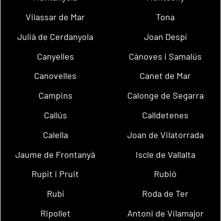
Vilassar de Mar
Tona
Julià de Cerdanyola
Joan Despí
Canyelles
Cànoves i Samalús
Canovelles
Canet de Mar
Campins
Calonge de Segarra
Callús
Calldetenes
Calella
Joan de Vilatorrada
Jaume de Frontanyà
Iscle de Vallalta
Rupit i Pruit
Rubió
Rubí
Roda de Ter
Ripollet
Antoni de Vilamajor