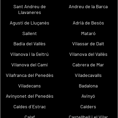
Sant Andreu de
Andreu de la Barca
Llavaneres
Agustí de Lluçanès
Adrià de Besòs
Sallent
Mataró
Badia del Vallès
Vilassar de Dalt
Vilanova i la Geltrú
Vilanova del Vallès
Vilanova del Camí
Cabrera de Mar
Vilafranca del Penedès
Viladecavalls
Viladecans
Badalona
Avinyonet del Penedès
Avinyó
Caldes d´Estrac
Calders
Calaf
Castellbell i el Vilar