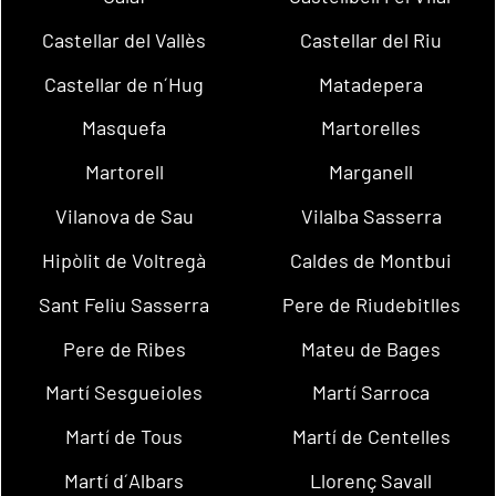
Castellar del Vallès
Castellar del Riu
Castellar de n´Hug
Matadepera
Masquefa
Martorelles
Martorell
Marganell
Vilanova de Sau
Vilalba Sasserra
Hipòlit de Voltregà
Caldes de Montbui
Sant Feliu Sasserra
Pere de Riudebitlles
Pere de Ribes
Mateu de Bages
Martí Sesgueioles
Martí Sarroca
Martí de Tous
Martí de Centelles
Martí d´Albars
Llorenç Savall