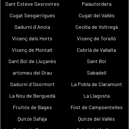
Sant Esteve Sesrovires
Palautordera
Cugat Sesgarrigues
Cugat del Vallès
Sadurní d´Anoia
Cecília de Voltregà
Vicenç dels Horts
Vicenç de Torelló
Vicenç de Montalt
Cebrià de Vallalta
Sant Boi de Lluçanès
Sant Boi
artomeu del Grau
Sabadell
Sadurní d´Osormort
La Pobla de Claramunt
La Nou de Berguedà
La Llagosta
Fruitós de Bages
Fost de Campsentelles
Quirze Safaja
Quirze del Vallès