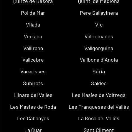
Quirze de Besora
Quintí de Mediona
Pol de Mar
Pere Sallavinera
Vilada
Vic
Veciana
Vallromanes
Vallirana
Vallgorguina
Vallcebre
Vallbona d´Anoia
Vacarisses
Súria
Subirats
Saldes
Llinars del Vallès
Les Masíes de Voltregà
Les Masies de Roda
Les Franqueses del Vallès
Les Cabanyes
La Roca del Vallès
La Quar
Sant Climent