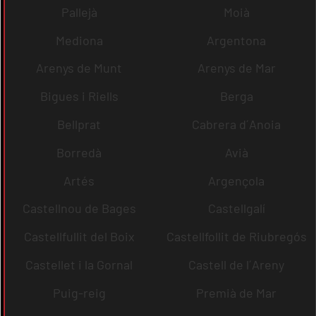
Pallejà
Moià
Mediona
Argentona
Arenys de Munt
Arenys de Mar
Bigues i Riells
Berga
Bellprat
Cabrera d´Anoia
Borredà
Avià
Artés
Argençola
Castellnou de Bages
Castellgalí
Castellfullit del Boix
Castellfollit de Riubregós
Castellet i la Gornal
Castell de l´Areny
Puig-reig
Premià de Mar