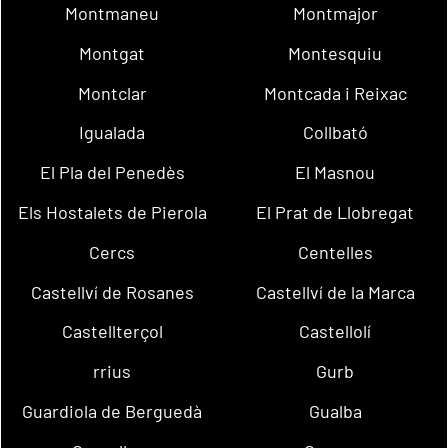
Montmaneu
Montmajor
Montgat
Montesquiu
Montclar
Montcada i Reixac
Igualada
Collbató
El Pla del Penedès
El Masnou
Els Hostalets de Pierola
El Prat de Llobregat
Cercs
Centelles
Castellví de Rosanes
Castellví de la Marca
Castellterçol
Castellolí
rrius
Gurb
Guardiola de Berguedà
Gualba