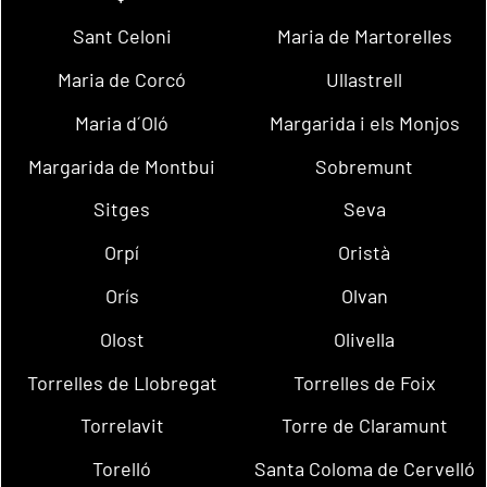
Sant Celoni
Maria de Martorelles
Maria de Corcó
Ullastrell
Maria d´Oló
Margarida i els Monjos
Margarida de Montbui
Sobremunt
Sitges
Seva
Orpí
Oristà
Orís
Olvan
Olost
Olivella
Torrelles de Llobregat
Torrelles de Foix
Torrelavit
Torre de Claramunt
Torelló
Santa Coloma de Cervelló