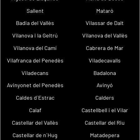
Sallent
Mataró
Badia del Vallès
Vilassar de Dalt
Vilanova i la Geltrú
Vilanova del Vallès
Vilanova del Camí
Cabrera de Mar
Vilafranca del Penedès
Viladecavalls
Viladecans
Badalona
Avinyonet del Penedès
Avinyó
Caldes d´Estrac
Calders
Calaf
Castellbell i el Vilar
Castellar del Vallès
Castellar del Riu
Castellar de n´Hug
Matadepera