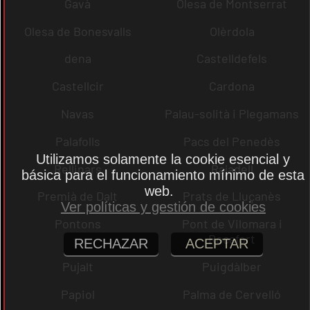
Gavà
Olesa de Montserrat
Olesa de Bonesvalls
Olèrdola
dena
Castelldefels
Castellcir
Cardona
Navas
Palau-solità i Plegamans
Palafolls
Pacs del Penedès
Utilizamos solamente la cookie esencial y
Rellinars
Rajadell
básica para el funcionamiento mínimo de esta
web.
Premià de Dalt
Prats de Lluçanès
Ver políticas y gestión de cookies
Pontons
Pont de Vilomara i
Rocafort
RECHAZAR
ACEPTAR
Pujalt
Puigdàlber
Papiol
Palma de Cervelló