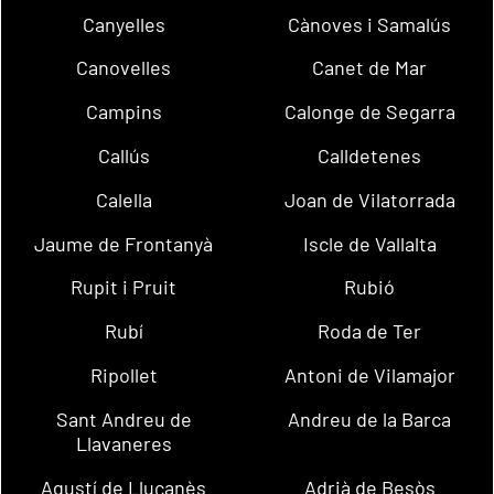
Canyelles
Cànoves i Samalús
Canovelles
Canet de Mar
Campins
Calonge de Segarra
Callús
Calldetenes
Calella
Joan de Vilatorrada
Jaume de Frontanyà
Iscle de Vallalta
Rupit i Pruit
Rubió
Rubí
Roda de Ter
Ripollet
Antoni de Vilamajor
Sant Andreu de
Andreu de la Barca
Llavaneres
Agustí de Lluçanès
Adrià de Besòs