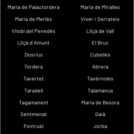
Maria de Palautordera
Maria de Miralles
Maria de Merlès
Viver i Serrateix
Vilobí del Penedès
Lliçà de Vall
Lliçà d´Amunt
El Bruc
Dosrius
Cubelles
Tordera
Abrera
Tavertet
Tavèrnoles
Taradell
Talamanca
Tagamanent
Maria de Besora
Sentmenat
Gaià
Fontrubí
Jorba