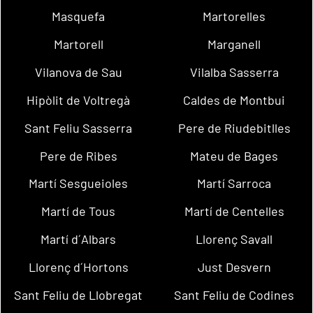
Masquefa
Martorelles
Martorell
Marganell
Vilanova de Sau
Vilalba Sasserra
Hipòlit de Voltregà
Caldes de Montbui
Sant Feliu Sasserra
Pere de Riudebitlles
Pere de Ribes
Mateu de Bages
Martí Sesgueioles
Martí Sarroca
Martí de Tous
Martí de Centelles
Martí d´Albars
Llorenç Savall
Llorenç d´Hortons
Just Desvern
Sant Feliu de Llobregat
Sant Feliu de Codines