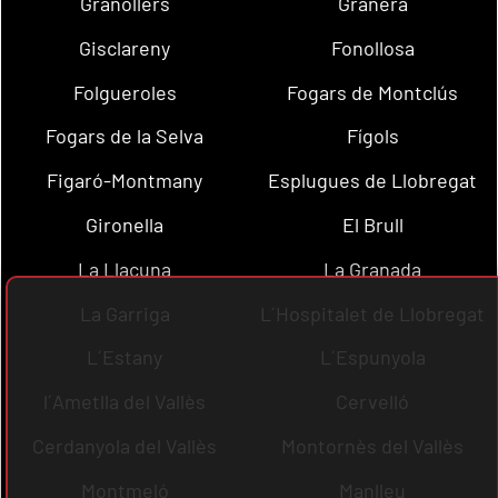
Granollers
Granera
Gisclareny
Fonollosa
Folgueroles
Fogars de Montclús
Fogars de la Selva
Fígols
Figaró-Montmany
Esplugues de Llobregat
Gironella
El Brull
La Llacuna
La Granada
La Garriga
L´Hospitalet de Llobregat
L´Estany
L´Espunyola
l´Ametlla del Vallès
Cervelló
Cerdanyola del Vallès
Montornès del Vallès
Montmeló
Manlleu