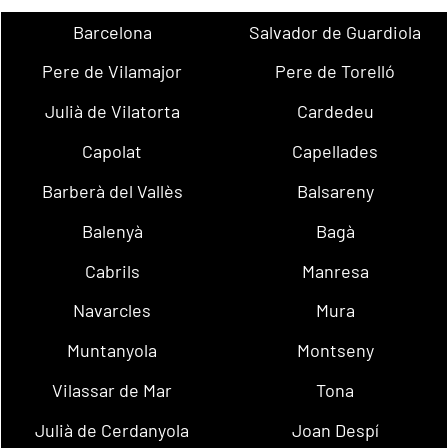
Barcelona
Salvador de Guardiola
Pere de Vilamajor
Pere de Torelló
Julià de Vilatorta
Cardedeu
Capolat
Capellades
Barberà del Vallès
Balsareny
Balenyà
Bagà
Cabrils
Manresa
Navarcles
Mura
Muntanyola
Montseny
Vilassar de Mar
Tona
Julià de Cerdanyola
Joan Despí