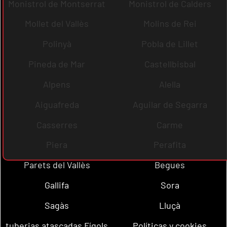
Monistrol de Montserrat
Monistrol de Calders
Mollet del Vallès
Molins de Rei
Polinyà
Pobla de Lillet
Pineda de Mar
Castellbisbal
Alpens
Alella
Aiguafreda
Aguilar de Segarra
Casserres
Carme
Piera
Perafita
Parets del Vallès
Begues
Gallifa
Sora
Sagàs
Lluçà
tuberias atascadas Fígols
Políticas y cookies